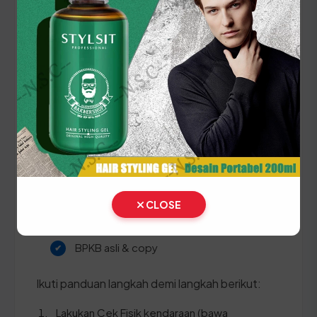
Panduan Pajak 5 Tahunan
(Ganti Plat) di Sulawesi
Tenggara
Setiap lima tahun, pemilik kendaraan wajib
melakukan pergantian pelat nomor dan cek fisik
kendaraan. Siapkan dokumen tambahan ini:
STNK asli
KTP asli
CLOSE
SKPD asli
BPKB asli & copy
Ikuti panduan langkah demi langkah berikut:
Lakukan Cek Fisik kendaraan (bawa