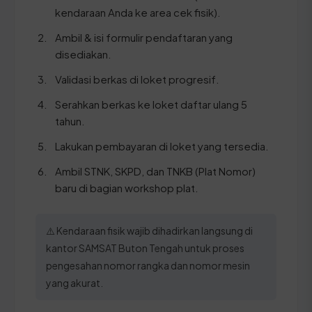
kendaraan Anda ke area cek fisik).
Ambil & isi formulir pendaftaran yang
disediakan.
Validasi berkas di loket progresif.
Serahkan berkas ke loket daftar ulang 5
tahun.
Lakukan pembayaran di loket yang tersedia.
Ambil STNK, SKPD, dan TNKB (Plat Nomor)
baru di bagian workshop plat.
⚠️ Kendaraan fisik wajib dihadirkan langsung di
kantor SAMSAT Buton Tengah untuk proses
pengesahan nomor rangka dan nomor mesin
yang akurat.