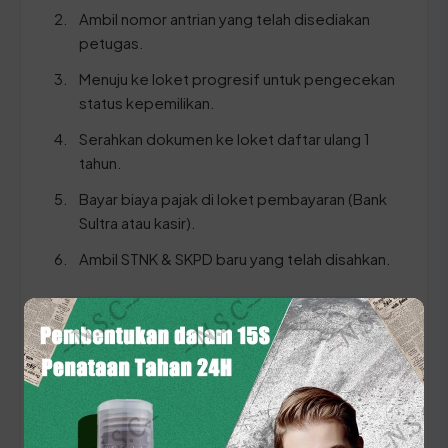
Ambil nomor antrian yang telah disediakan
petugas.
Menuju ke loket progresif untuk pengecekan
status kepemilikan.
Serahkan dokumen ke loket daftar ulang 1
tahun.
Bayar biaya pajak di loket pembayaran (Bank
Sultra atau kasir).
Ambil STNK & SKPD baru yang telah disahkan.
⚠️ Pastikan Anda membawa dokumen KTP dan
STNK yang data identitasnya sinkron untuk
menghindari kendala verifikasi sistem saat
proses administrasi.