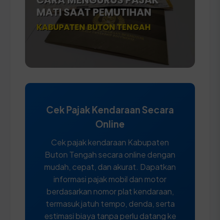
Cek Pajak Kendaraan Secara
Online
Cek pajak kendaraan Kabupaten
Buton Tengah secara online dengan
mudah, cepat, dan akurat. Dapatkan
informasi pajak mobil dan motor
berdasarkan nomor plat kendaraan,
termasuk jatuh tempo, denda, serta
estimasi biaya tanpa perlu datang ke