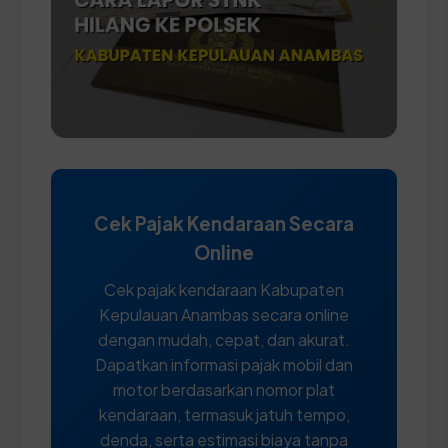
Cek Pajak Kendaraan Secara
Online
Cek pajak kendaraan Kabupaten
Kepulauan Anambas secara online
dengan mudah, cepat, dan akurat.
Dapatkan informasi pajak mobil dan
motor berdasarkan nomor plat
kendaraan, termasuk jatuh tempo,
denda, serta estimasi biaya tanpa