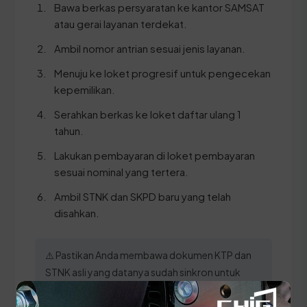
Bawa berkas persyaratan ke kantor SAMSAT
atau gerai layanan terdekat.
Ambil nomor antrian sesuai jenis layanan.
Menuju ke loket progresif untuk pengecekan
kepemilikan.
Serahkan berkas ke loket daftar ulang 1
tahun.
Lakukan pembayaran di loket pembayaran
sesuai nominal yang tertera.
Ambil STNK dan SKPD baru yang telah
disahkan.
⚠️ Pastikan Anda membawa dokumen KTP dan
STNK asli yang datanya sudah sinkron untuk
menghindari penolakan berkas oleh petugas
SAMSAT di Kepulauan Anambas.