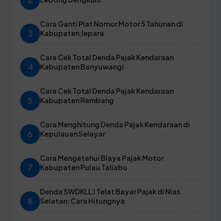
Cara Ganti Plat Nomor Motor 5 Tahunan di
3
Kabupaten Jepara
Cara Cek Total Denda Pajak Kendaraan
4
Kabupaten Banyuwangi
Cara Cek Total Denda Pajak Kendaraan
5
Kabupaten Rembang
Cara Menghitung Denda Pajak Kendaraan di
6
Kepulauan Selayar
Cara Mengetahui Biaya Pajak Motor
7
Kabupaten Pulau Taliabu
Denda SWDKLLJ Telat Bayar Pajak di Nias
8
Selatan: Cara Hitungnya