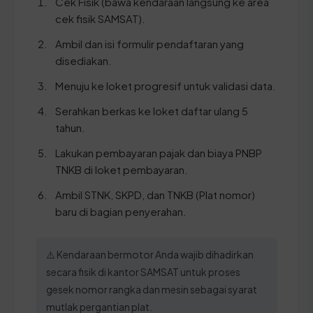
Cek Fisik (bawa kendaraan langsung ke area
cek fisik SAMSAT).
Ambil dan isi formulir pendaftaran yang
disediakan.
Menuju ke loket progresif untuk validasi data.
Serahkan berkas ke loket daftar ulang 5
tahun.
Lakukan pembayaran pajak dan biaya PNBP
TNKB di loket pembayaran.
Ambil STNK, SKPD, dan TNKB (Plat nomor)
baru di bagian penyerahan.
⚠️ Kendaraan bermotor Anda wajib dihadirkan
secara fisik di kantor SAMSAT untuk proses
gesek nomor rangka dan mesin sebagai syarat
mutlak pergantian plat.