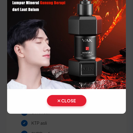
⚠️ Pastikan Anda selalu membawa dokumen KTP
dan STNK ASLI saat pengurusan dan pastikan
seluruh data identitas sudah sinkron dengan
sistem Dukcapil terbaru!
Panduan Pajak 5 Tahunan
(Ganti Plat) di Nusa Tenggara
Timur
Setiap lima tahun, pemilik kendaraan wajib
melakukan pergantian pelat nomor dan cek fisik
kendaraan. Siapkan dokumen tambahan ini:
CLOSE
STNK asli
KTP asli