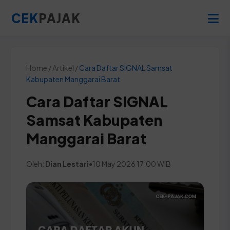
CEK
PAJAK
Home / Artikel /
Cara Daftar SIGNAL Samsat
Kabupaten Manggarai Barat
Cara Daftar SIGNAL
Samsat Kabupaten
Manggarai Barat
Oleh:
Dian Lestari
•
10 May 2026 17:00 WIB