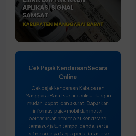
Cek Pajak Kendaraan Secara
Online
Cek pajak kendaraan Kabupaten
Manggarai Barat secara online dengan
mudah, cepat, dan akurat. Dapatkan
informasi pajak mobil dan motor
berdasarkan nomor plat kendaraan,
termasuk jatuh tempo, denda, serta
estimasi biaya tanpa perlu datang ke