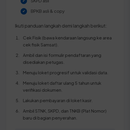
SKPD asli
BPKB asli & copy
Ikuti panduan langkah demi langkah berikut:
Cek Fisik (bawa kendaraan langsung ke area
cek fisik Samsat).
Ambil dan isi formulir pendaftaran yang
disediakan petugas.
Menuju loket progresif untuk validasi data.
Menuju loket daftar ulang 5 tahun untuk
verifikasi dokumen.
Lakukan pembayaran di loket kasir.
Ambil STNK, SKPD, dan TNKB (Plat Nomor)
baru di bagian penyerahan.