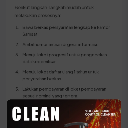
Berikut langkah-langkah mudah untuk
melakukan prosesnya:
Bawa berkas persyaratan lengkap ke kantor
Samsat.
Ambil nomor antrian di gerai informasi.
Menuju loket progresif untuk pengecekan
data kepemilikan.
Menuju loket daftar ulang 1 tahun untuk
penyerahan berkas.
Lakukan pembayaran di loket pembayaran
sesuai nominal yang tertera.
Ambil STNK dan SKPD baru yang sudah
disahkan.