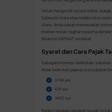
Untuk mengecek secara online, warg
Sulawesi Utara atau melalui situs re
Utara. Anda cukup memasukkan nomor po
melihat rincian tagihan beserta dend
di kantor SAMSAT terdekat.
Syarat dan Cara Pajak T
Sebagai informasi tambahan, sebelum 
Anda telah menyiapkan persyaratan be
STNK asli
KTP asli
SKPD asli
Berikut langkah-langkah mudah untuk