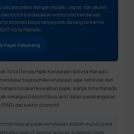
 secara online dengan mudah, cepat, dan akurat.
l dan motor berdasarkan nomor plat kendaraan,
rta estimasi biaya tanpa perlu datang ke kantor
SAT Kota Manado.
k Pajak Sekarang
ek Total Denda Pajak Kendaraan di Kota Manado,
mendasar bagi pemilik kendaraan agar terhindar dari
ahami besaran kewajiban pajak, warga Kota Manado
ik sekaligus berkontribusi aktif dalam pembangunan
 (PAD) dari sektor otomotif.
m membayar pajak kendaraan adalah wujud nyata
ruktur jalan di seluruh wilayah Sulawesi Utara.