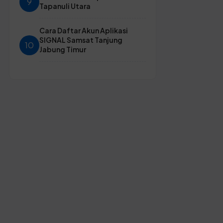
9
Tapanuli Utara
Cara Daftar Akun Aplikasi
SIGNAL Samsat Tanjung
10
Jabung Timur