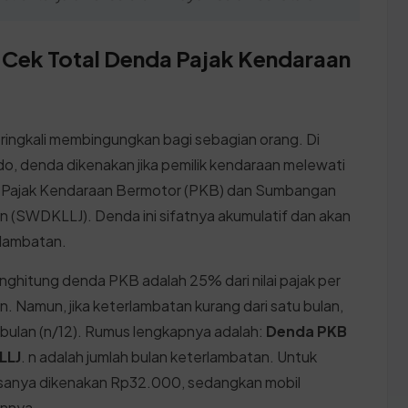
 Cek Total Denda Pajak Kendaraan
ingkali membingungkan bagi sebagian orang. Di
o, denda dikenakan jika pemilik kendaraan melewati
 Pajak Kendaraan Bermotor (PKB) dan Sumbangan
an (SWDKLLJ). Denda ini sifatnya akumulatif dan akan
rlambatan.
nghitung denda PKB adalah 25% dari nilai pajak per
lan. Namun, jika keterlambatan kurang dari satu bulan,
 bulan (n/12). Rumus lengkapnya adalah:
Denda PKB
LLJ
. n adalah jumlah bulan keterlambatan. Untuk
anya dikenakan Rp32.000, sedangkan mobil
annya.