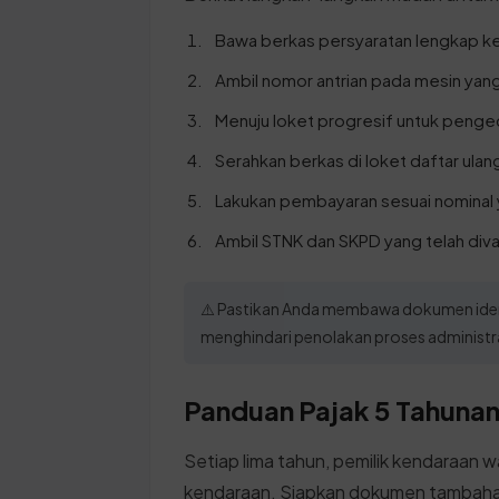
Bawa berkas persyaratan lengkap k
Ambil nomor antrian pada mesin yang
Menuju loket progresif untuk penge
Serahkan berkas di loket daftar ulang
Lakukan pembayaran sesuai nominal 
Ambil STNK dan SKPD yang telah dival
⚠️ Pastikan Anda membawa dokumen identi
menghindari penolakan proses administra
Panduan Pajak 5 Tahunan 
Setiap lima tahun, pemilik kendaraan w
kendaraan. Siapkan dokumen tambahan