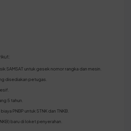
ikut:
isik SAMSAT untuk gesek nomor rangka dan mesin.
ang disediakan petugas.
esif.
ang 5 tahun.
 biaya PNBP untuk STNK dan TNKB.
NKB) baru di loket penyerahan.