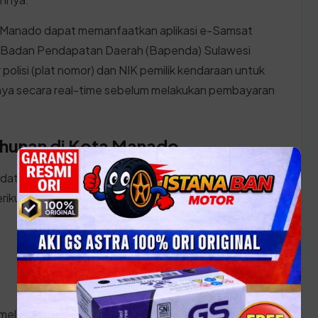
a Manado dapat memanfaatkan aplikasi e-Samsat
smi Badan Pendapatan Daerah (Bapenda) Sulawesi
lisi (plat nomor) dan NIK pemilik kendaraan untuk
anya secara real-time sebelum melakukan pembayaran
ahunan di Kota Manado
datang ke kantor SAMSAT Sulawesi Utara, pastikan
rikut:
 melakukan prosesnya: