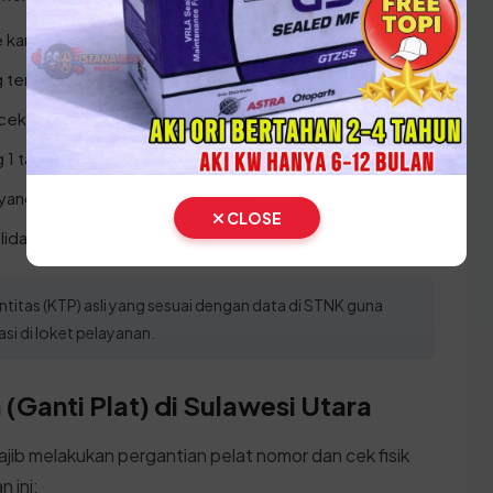
e kantor SAMSAT terdekat.
 tersedia.
cekan data kepemilikan.
 1 tahun.
yang tertera di loket pembayaran.
CLOSE
idasi dan dicetak baru.
tas (KTP) asli yang sesuai dengan data di STNK guna
si di loket pelayanan.
(Ganti Plat) di Sulawesi Utara
ajib melakukan pergantian pelat nomor dan cek fisik
 ini: