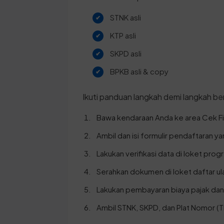
STNK asli
KTP asli
SKPD asli
BPKB asli & copy
Ikuti panduan langkah demi langkah ber
Bawa kendaraan Anda ke area Cek F
Ambil dan isi formulir pendaftaran y
Lakukan verifikasi data di loket progr
Serahkan dokumen di loket daftar ul
Lakukan pembayaran biaya pajak dan
Ambil STNK, SKPD, dan Plat Nomor (T