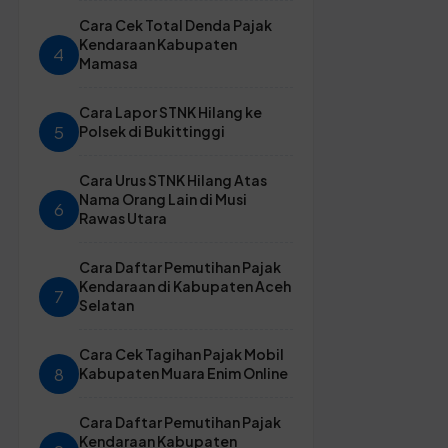
Cara Cek Total Denda Pajak
Kendaraan Kabupaten
4
Mamasa
Cara Lapor STNK Hilang ke
5
Polsek di Bukittinggi
Cara Urus STNK Hilang Atas
Nama Orang Lain di Musi
6
Rawas Utara
Cara Daftar Pemutihan Pajak
Kendaraan di Kabupaten Aceh
7
Selatan
Cara Cek Tagihan Pajak Mobil
8
Kabupaten Muara Enim Online
Cara Daftar Pemutihan Pajak
Kendaraan Kabupaten