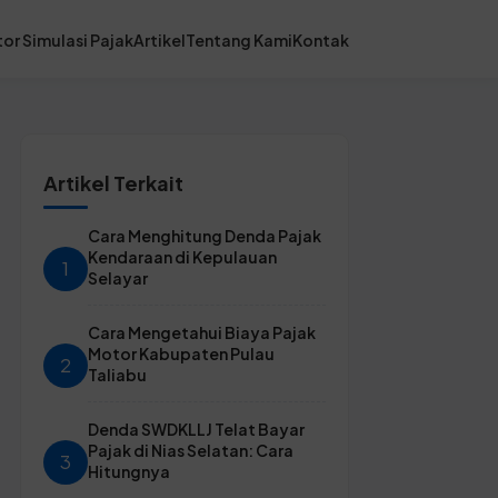
or Simulasi Pajak
Artikel
Tentang Kami
Kontak
Artikel Terkait
Cara Menghitung Denda Pajak
Kendaraan di Kepulauan
1
Selayar
Cara Mengetahui Biaya Pajak
Motor Kabupaten Pulau
2
Taliabu
Denda SWDKLLJ Telat Bayar
Pajak di Nias Selatan: Cara
3
Hitungnya