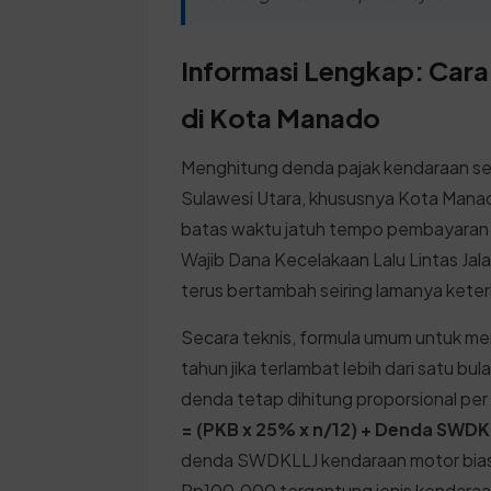
Informasi Lengkap: Cara
di Kota Manado
Menghitung denda pajak kendaraan ser
Sulawesi Utara, khususnya Kota Manad
batas waktu jatuh tempo pembayaran
Wajib Dana Kecelakaan Lalu Lintas Jal
terus bertambah seiring lamanya kete
Secara teknis, formula umum untuk me
tahun jika terlambat lebih dari satu bu
denda tetap dihitung proporsional per
= (PKB x 25% x n/12) + Denda SWDK
denda SWDKLLJ kendaraan motor bias
Rp100.000 tergantung jenis kendara