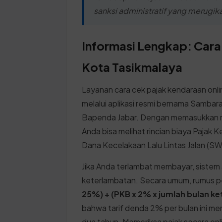
sanksi administratif yang merugik
Informasi Lengkap: Cara
Kota Tasikmalaya
Layanan cara cek pajak kendaraan onl
melalui aplikasi resmi bernama Sambara
Bapenda Jabar. Dengan memasukkan nom
Anda bisa melihat rincian biaya Paja
Dana Kecelakaan Lalu Lintas Jalan (S
Jika Anda terlambat membayar, siste
keterlambatan. Secara umum, rumus p
25%) + (PKB x 2% x jumlah bulan 
bahwa tarif denda 2% per bulan ini mem
dua tahun. Memeriksa pajak secara o