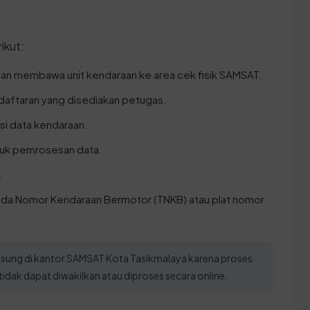
ikut:
an membawa unit kendaraan ke area cek fisik SAMSAT.
daftaran yang disediakan petugas.
asi data kendaraan.
ntuk pemrosesan data.
.
nda Nomor Kendaraan Bermotor (TNKB) atau plat nomor
ngsung di kantor SAMSAT Kota Tasikmalaya karena proses
idak dapat diwakilkan atau diproses secara online.