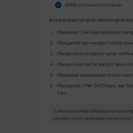
BPKB asli beserta fotokopi
Ikuti panduan langkah demi langkah ber
Melakukan Cek Fisik kendaraan deng
Mengambil dan mengisi formulir pen
Menuju loket progresif untuk verifik
Menuju loket daftar ulang 5 tahun u
Melakukan pembayaran di loket kasir
Mengambil STNK, SKPD baru, dan Ta
baru.
⚠️ Kendaraan wajib dihadirkan secara la
cek fisik nomor rangka dan nomor mesin t