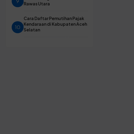
9
Rawas Utara
Cara Daftar Pemutihan Pajak
Kendaraan di Kabupaten Aceh
10
Selatan