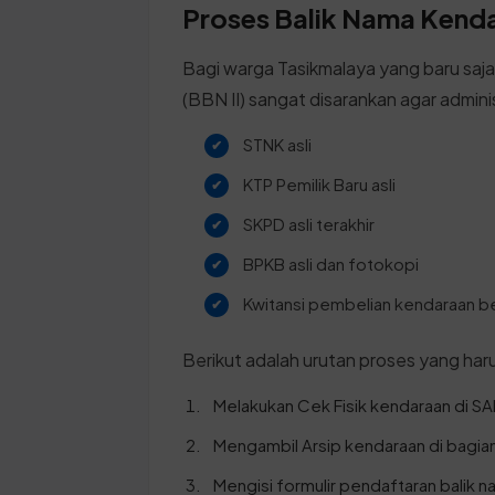
Proses Balik Nama Kenda
Bagi warga Tasikmalaya yang baru saj
(BBN II) sangat disarankan agar admin
STNK asli
KTP Pemilik Baru asli
SKPD asli terakhir
BPKB asli dan fotokopi
Kwitansi pembelian kendaraan b
Berikut adalah urutan proses yang harus
Melakukan Cek Fisik kendaraan di S
Mengambil Arsip kendaraan di bagian
Mengisi formulir pendaftaran balik n