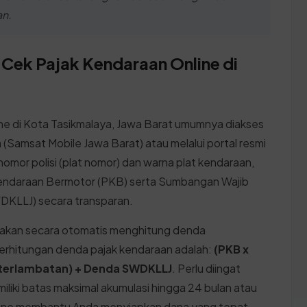
an.
 Cek Pajak Kendaraan Online di
ine di Kota Tasikmalaya, Jawa Barat umumnya diakses
 (Samsat Mobile Jawa Barat) atau melalui portal resmi
or polisi (plat nomor) dan warna plat kendaraan,
k Kendaraan Bermotor (PKB) serta Sumbangan Wajib
WDKLLJ) secara transparan.
m akan secara otomatis menghitung denda
erhitungan denda pajak kendaraan adalah:
(PKB x
keterlambatan) + Denda SWDKLLJ
. Perlu diingat
iliki batas maksimal akumulasi hingga 24 bulan atau
nline membantu Anda menyiapkan dana yang tepat