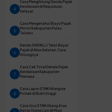
Cara Menghitung Denda Pajak
Kendaraan di Kepulauan
4
Selayar
Cara Mengetahui Biaya Pajak
Motor Kabupaten Pulau
5
Taliabu
Denda SWDKLLJ Telat Bayar
Pajak di Nias Selatan: Cara
6
Hitungnya
Cara Cek Total Denda Pajak
Kendaraan Kabupaten
7
Mamasa
Cara Lapor STNK Hilang ke
8
Polsek di Bukittinggi
Cara Urus STNK Hilang Atas
Nama Orang Lain di Musi