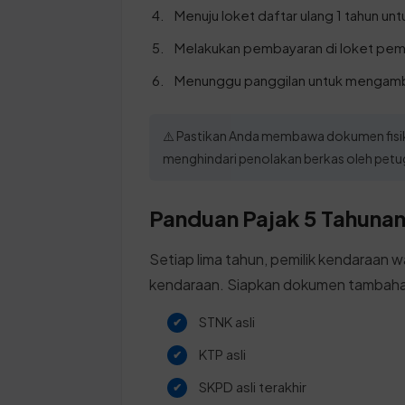
Menuju loket daftar ulang 1 tahun u
Melakukan pembayaran di loket pemb
Menunggu panggilan untuk mengambi
⚠️ Pastikan Anda membawa dokumen fisik 
menghindari penolakan berkas oleh petug
Panduan Pajak 5 Tahunan 
Setiap lima tahun, pemilik kendaraan w
kendaraan. Siapkan dokumen tambahan
STNK asli
KTP asli
SKPD asli terakhir