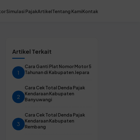
or Simulasi Pajak
Artikel
Tentang Kami
Kontak
Artikel Terkait
Cara Ganti Plat Nomor Motor 5
1
Tahunan di Kabupaten Jepara
Cara Cek Total Denda Pajak
Kendaraan Kabupaten
2
Banyuwangi
Cara Cek Total Denda Pajak
Kendaraan Kabupaten
3
Rembang