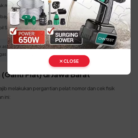
ntuk menyerahkan berkas.
ayaran sesuai nominal yang tertera.
l STNK dan SKPD baru yang telah disahkan.
asli (KTP dan STNK) yang sah dan datanya sinkron untuk
as di loket pelayanan.
CLOSE
(Ganti Plat) di Jawa Barat
ajib melakukan pergantian pelat nomor dan cek fisik
 ini: