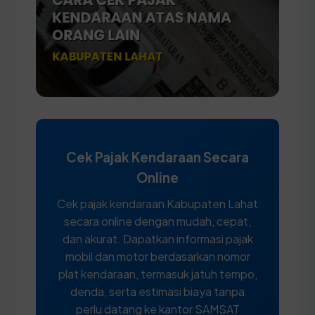
Cek Pajak Kendaraan Secara
Online
Cek pajak kendaraan Kabupaten Lahat
secara online dengan mudah, cepat,
dan akurat. Dapatkan informasi pajak
mobil dan motor berdasarkan nomor
plat kendaraan, termasuk jatuh tempo,
denda, serta estimasi biaya tanpa
perlu datang ke kantor SAMSAT