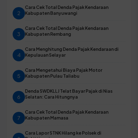
Cara Cek Total Denda Pajak Kendaraan
2
Kabupaten Banyuwangi
Cara Cek Total Denda Pajak Kendaraan
3
Kabupaten Rembang
Cara Menghitung Denda Pajak Kendaraan di
4
Kepulauan Selayar
Cara Mengetahui Biaya Pajak Motor
5
Kabupaten Pulau Taliabu
Denda SWDKLLJ Telat Bayar Pajak di Nias
6
Selatan: Cara Hitungnya
Cara Cek Total Denda Pajak Kendaraan
7
Kabupaten Mamasa
Cara Lapor STNK Hilang ke Polsek di