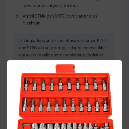
sesuai nominal yang tertera.
Ambil STNK dan SKPD baru yang telah
disahkan.
⚠️ Jangan lupa untuk membawa dokumen KTP
dan STNK asli agar petugas dapat memverifikasi
data secara valid dan menghindari penolakan
berkas.
Panduan Pajak 5 Tahunan
(Ganti Plat) di Sumatera
Selatan
Setiap lima tahun, pemilik kendaraan wajib
melakukan pergantian pelat nomor dan cek fisik