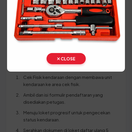
kendaraan. Siapkan dokumen tambahan ini:
STNK asli
KTP asli sesuai identitas kendaraan
SKPD asli
BPKB asli beserta fotokopinya
CLOSE
Ikuti panduan langkah demi langkah berikut:
Cek Fisik kendaraan dengan membawa unit
kendaraan ke area cek fisik.
Ambil dan isi formulir pendaftaran yang
disediakan petugas.
Menuju loket progresif untuk pengecekan
status kendaraan.
Serahkan dokumen di loket daftar ulang 5