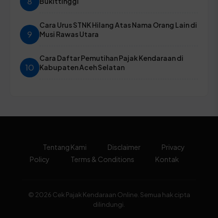
8
Bukittinggi
Cara Urus STNK Hilang Atas Nama Orang Lain di
9
Musi Rawas Utara
Cara Daftar Pemutihan Pajak Kendaraan di
10
Kabupaten Aceh Selatan
Tentang Kami
Disclaimer
Privacy
Policy
Terms & Conditions
Kontak
© 2026 Cek Pajak Kendaraan Online. Semua hak cipta
dilindungi.