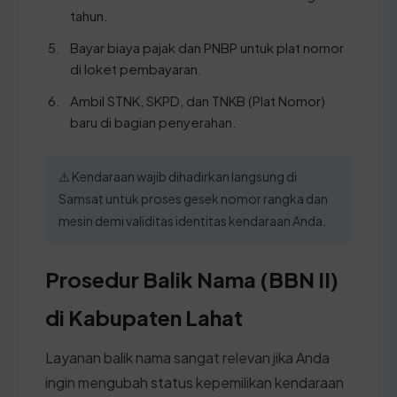
tahun.
Bayar biaya pajak dan PNBP untuk plat nomor
di loket pembayaran.
Ambil STNK, SKPD, dan TNKB (Plat Nomor)
baru di bagian penyerahan.
⚠️ Kendaraan wajib dihadirkan langsung di
Samsat untuk proses gesek nomor rangka dan
mesin demi validitas identitas kendaraan Anda.
Prosedur Balik Nama (BBN II)
di Kabupaten Lahat
Layanan balik nama sangat relevan jika Anda
ingin mengubah status kepemilikan kendaraan