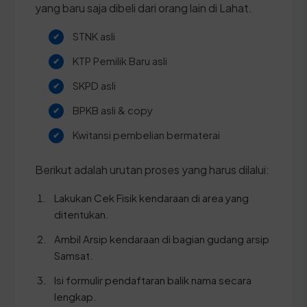
yang baru saja dibeli dari orang lain di Lahat.
STNK asli
KTP Pemilik Baru asli
SKPD asli
BPKB asli & copy
Kwitansi pembelian bermaterai
Berikut adalah urutan proses yang harus dilalui:
Lakukan Cek Fisik kendaraan di area yang
ditentukan.
Ambil Arsip kendaraan di bagian gudang arsip
Samsat.
Isi formulir pendaftaran balik nama secara
lengkap.