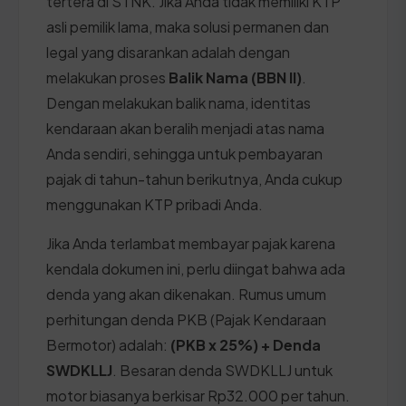
tertera di STNK. Jika Anda tidak memiliki KTP
asli pemilik lama, maka solusi permanen dan
legal yang disarankan adalah dengan
melakukan proses
Balik Nama (BBN II)
.
Dengan melakukan balik nama, identitas
kendaraan akan beralih menjadi atas nama
Anda sendiri, sehingga untuk pembayaran
pajak di tahun-tahun berikutnya, Anda cukup
menggunakan KTP pribadi Anda.
Jika Anda terlambat membayar pajak karena
kendala dokumen ini, perlu diingat bahwa ada
denda yang akan dikenakan. Rumus umum
perhitungan denda PKB (Pajak Kendaraan
Bermotor) adalah:
(PKB x 25%) + Denda
SWDKLLJ
. Besaran denda SWDKLLJ untuk
motor biasanya berkisar Rp32.000 per tahun.