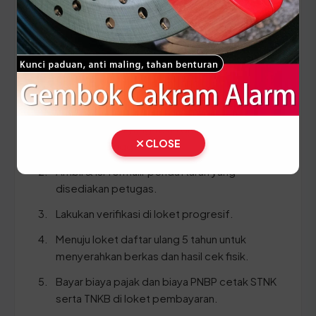
SKPD asli
BPKB asli & copy
Ikuti panduan langkah demi langkah berikut:
Cek Fisik kendaraan dengan membawa
motor ke area yang telah ditentukan di
CLOSE
SAMSAT Donggala.
Ambil & isi formulir pendaftaran yang
disediakan petugas.
Lakukan verifikasi di loket progresif.
Menuju loket daftar ulang 5 tahun untuk
menyerahkan berkas dan hasil cek fisik.
Bayar biaya pajak dan biaya PNBP cetak STNK
serta TNKB di loket pembayaran.