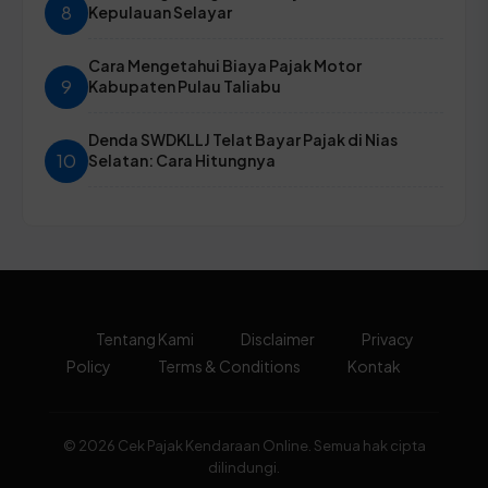
8
Kepulauan Selayar
Cara Mengetahui Biaya Pajak Motor
9
Kabupaten Pulau Taliabu
Denda SWDKLLJ Telat Bayar Pajak di Nias
10
Selatan: Cara Hitungnya
Tentang Kami
Disclaimer
Privacy
Policy
Terms & Conditions
Kontak
© 2026 Cek Pajak Kendaraan Online. Semua hak cipta
dilindungi.