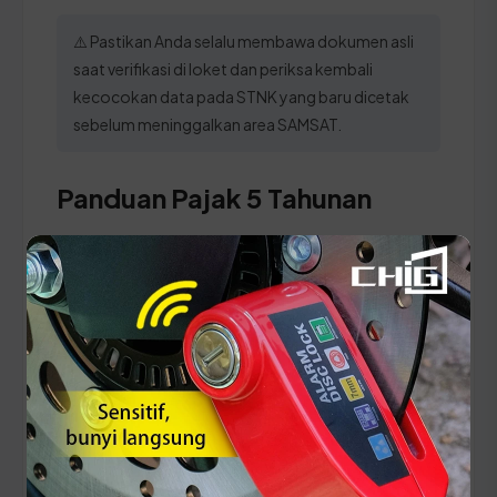
⚠️ Pastikan Anda selalu membawa dokumen asli
saat verifikasi di loket dan periksa kembali
kecocokan data pada STNK yang baru dicetak
sebelum meninggalkan area SAMSAT.
Panduan Pajak 5 Tahunan
(Ganti Plat) di Sulawesi
Tengah
Setiap lima tahun, pemilik kendaraan wajib
melakukan pergantian pelat nomor dan cek fisik
kendaraan. Siapkan dokumen tambahan ini:
STNK asli
KTP asli