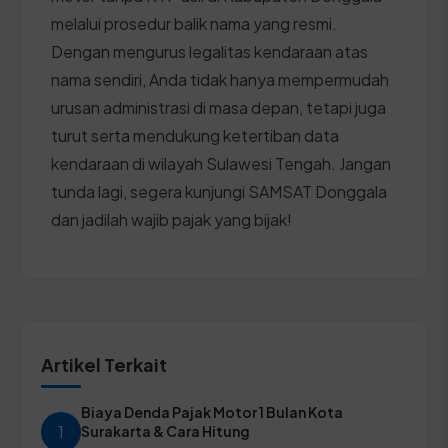
melalui prosedur balik nama yang resmi.
Dengan mengurus legalitas kendaraan atas
nama sendiri, Anda tidak hanya mempermudah
urusan administrasi di masa depan, tetapi juga
turut serta mendukung ketertiban data
kendaraan di wilayah Sulawesi Tengah. Jangan
tunda lagi, segera kunjungi SAMSAT Donggala
dan jadilah wajib pajak yang bijak!
Artikel Terkait
Biaya Denda Pajak Motor 1 Bulan Kota
1
Surakarta & Cara Hitung