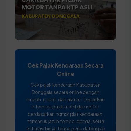
Cek Pajak Kendaraan Secara
Online
Cek pajak kendaraan Kabupaten
Donggala secara online dengan
mudah, cepat, dan akurat. Dapatkan
informasi pajak mobil dan motor
berdasarkan nomor plat kendaraan,
termasuk jatuh tempo, denda, serta
estimasi biaya tanpa perlu datang ke