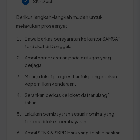
SKPD asli
Berikut langkah-langkah mudah untuk
melakukan prosesnya:
Bawa berkas persyaratan ke kantor SAMSAT
terdekat di Donggala.
Ambil nomor antrian pada petugas yang
berjaga.
Menuju loket progresif untuk pengecekan
kepemilikan kendaraan.
Serahkan berkas ke loket daftar ulang 1
tahun.
Lakukan pembayaran sesuai nominal yang
tertera di loket pembayaran.
Ambil STNK & SKPD baru yang telah disahkan.