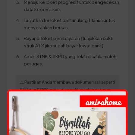
Menuju ke loket progresif untuk pengecekan
data kepemilikan.
Lanjutkan ke loket daftar ulang 1 tahun untuk
menyerahkan berkas.
Bayar di loket pembayaran (tunjukkan bukti
struk ATM jika sudah bayar lewat bank).
Ambil STNK & SKPD yang telah disahkan oleh
petugas.
⚠️ Pastikan Anda membawa dokumen asli seperti
KTP dan STNK untuk dicocokkan oleh petugas
guna menjamin validitas kepemilikan kendaraan
Anda di Lampung.
Panduan Pajak 5 Tahunan