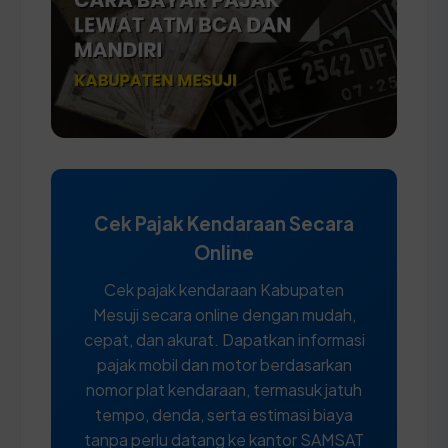
Cek Pajak Kendaraan Secara
Online
Cek pajak kendaraan Kabupaten
Mesuji secara online dengan mudah,
cepat, dan akurat. Dapatkan informasi
pajak mobil dan motor berdasarkan
nomor plat kendaraan, termasuk jatuh
tempo, denda, serta estimasi biaya
tanpa perlu datang ke kantor SAMSAT