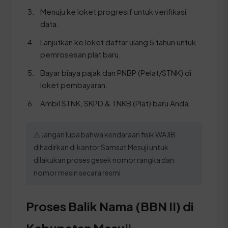
Menuju ke loket progresif untuk verifikasi
data.
Lanjutkan ke loket daftar ulang 5 tahun untuk
pemrosesan plat baru.
Bayar biaya pajak dan PNBP (Pelat/STNK) di
loket pembayaran.
Ambil STNK, SKPD & TNKB (Plat) baru Anda.
⚠️ Jangan lupa bahwa kendaraan fisik WAJIB
dihadirkan di kantor Samsat Mesuji untuk
dilakukan proses gesek nomor rangka dan
nomor mesin secara resmi.
Proses Balik Nama (BBN II) di
Kabupaten Mesuji