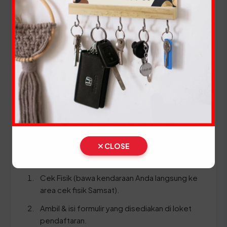
(Ganti Plat) di Lampung
Setiap lima tahun, pemilik kendaraan wajib
melakukan pergantian pelat nomor dan cek fisik
kendaraan. Siapkan dokumen tambahan ini:
STNK asli
KTP asli
SKPD asli
BPKB asli & copy
CLOSE
Ikuti panduan langkah demi langkah berikut:
Cek Fisik (bawa kendaraan Anda langsung ke
area cek fisik Samsat).
Ambil & isi formulir yang disediakan di loket
pendaftaran.