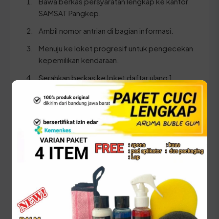
Bawa berkas persyaratan lengkap ke kantor
SAMSAT Pangkep.
Ambil nomor antrian di bagian informasi.
Menuju ke loket progresif untuk pengecekan
kepemilikan kendaraan.
Serahkan berkas ke loket daftar ulang 1
tahun.
Melakukan pembayaran di loket pembayaran
yang tersedia.
Tunggu proses pencetakan dan ambil STNK
serta SKPD yang telah disahkan.
⚠️ Pastikan Anda membawa KTP dan STNK ASLI
saat melakukan pengesahan, serta pastikan
data pada dokumen identitas sinkron dengan
data di sistem SAMSAT.