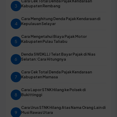
Cara Cek Total Denda Pajak Kendaraan
3
Kabupaten Rembang
Cara Menghitung Denda Pajak Kendaraan di
4
Kepulauan Selayar
Cara Mengetahui Biaya Pajak Motor
5
Kabupaten Pulau Taliabu
Denda SWDKLLJ Telat Bayar Pajak di Nias
6
Selatan: Cara Hitungnya
Cara Cek Total Denda Pajak Kendaraan
7
Kabupaten Mamasa
Cara Lapor STNK Hilang ke Polsek di
8
Bukittinggi
Cara Urus STNK Hilang Atas Nama Orang Lain di
9
Musi Rawas Utara