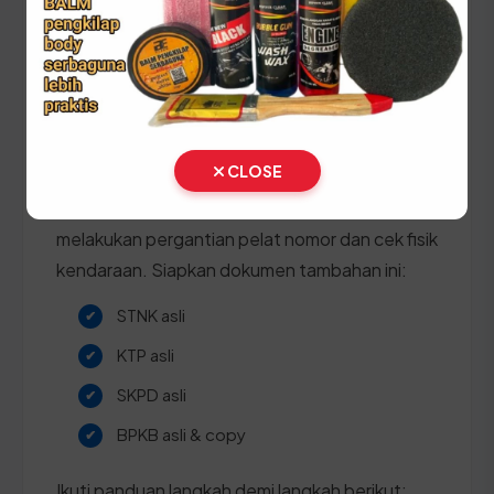
Panduan Pajak 5 Tahunan
(Ganti Plat) di Sulawesi
Selatan
CLOSE
Setiap lima tahun, pemilik kendaraan wajib
melakukan pergantian pelat nomor dan cek fisik
kendaraan. Siapkan dokumen tambahan ini:
STNK asli
KTP asli
SKPD asli
BPKB asli & copy
Ikuti panduan langkah demi langkah berikut: