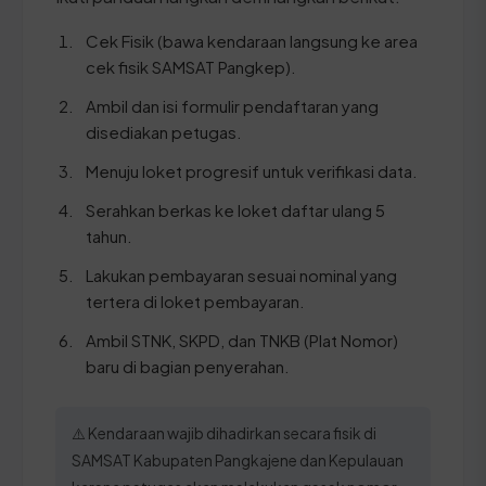
Cek Fisik (bawa kendaraan langsung ke area
cek fisik SAMSAT Pangkep).
Ambil dan isi formulir pendaftaran yang
disediakan petugas.
Menuju loket progresif untuk verifikasi data.
Serahkan berkas ke loket daftar ulang 5
tahun.
Lakukan pembayaran sesuai nominal yang
tertera di loket pembayaran.
Ambil STNK, SKPD, dan TNKB (Plat Nomor)
baru di bagian penyerahan.
⚠️ Kendaraan wajib dihadirkan secara fisik di
SAMSAT Kabupaten Pangkajene dan Kepulauan