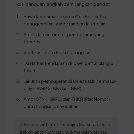
Ikuti panduan langkah demi langkah berikut:
Bawa kendaraan ke area Cek Fisik untuk
penggesekan nomor rangka dan mesin.
Ambil dan isi formulir pendaftaran yang
tersedia.
Verifikasi data di loket progresif.
Daftarkan kendaraan di loket daftar ulang 5
tahun.
Lakukan pembayaran di loket kasir (termasuk
biaya PNBP STNK dan TNKB).
Ambil STNK, SKPD, dan TNKB (Plat Nomor)
baru di bagian penyerahan.
⚠️ Kendaraan bermotor wajib dihadirkan secara
fisik di kantor Samsat untuk menjalani proses