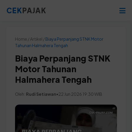
CEK
PAJAK
Home / Artikel /
Biaya Perpanjang STNK Motor
Tahunan Halmahera Tengah
Biaya Perpanjang STNK
Motor Tahunan
Halmahera Tengah
Oleh:
Rudi Setiawan
•
22 Jun 2026 19:30 WIB