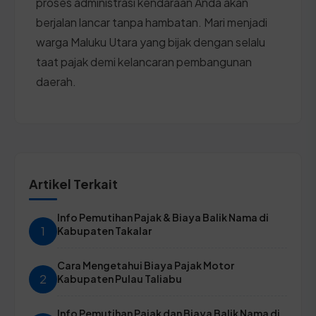
proses administrasi kendaraan Anda akan
berjalan lancar tanpa hambatan. Mari menjadi
warga Maluku Utara yang bijak dengan selalu
taat pajak demi kelancaran pembangunan
daerah.
Artikel Terkait
Info Pemutihan Pajak & Biaya Balik Nama di
1
Kabupaten Takalar
Cara Mengetahui Biaya Pajak Motor
2
Kabupaten Pulau Taliabu
Info Pemutihan Pajak dan Biaya Balik Nama di