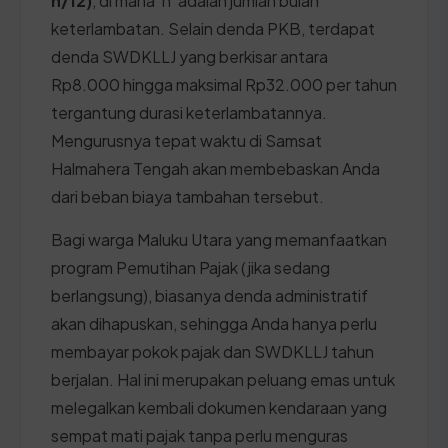
n/12)
, di mana 'n' adalah jumlah bulan
keterlambatan. Selain denda PKB, terdapat
denda SWDKLLJ yang berkisar antara
Rp8.000 hingga maksimal Rp32.000 per tahun
tergantung durasi keterlambatannya.
Mengurusnya tepat waktu di Samsat
Halmahera Tengah akan membebaskan Anda
dari beban biaya tambahan tersebut.
Bagi warga Maluku Utara yang memanfaatkan
program Pemutihan Pajak (jika sedang
berlangsung), biasanya denda administratif
akan dihapuskan, sehingga Anda hanya perlu
membayar pokok pajak dan SWDKLLJ tahun
berjalan. Hal ini merupakan peluang emas untuk
melegalkan kembali dokumen kendaraan yang
sempat mati pajak tanpa perlu menguras