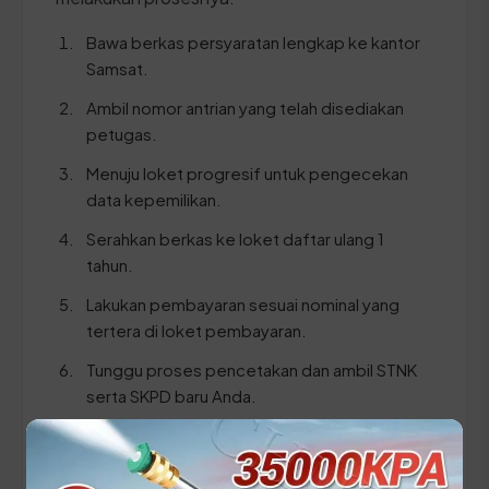
Bawa berkas persyaratan lengkap ke kantor
Samsat.
Ambil nomor antrian yang telah disediakan
petugas.
Menuju loket progresif untuk pengecekan
data kepemilikan.
Serahkan berkas ke loket daftar ulang 1
tahun.
Lakukan pembayaran sesuai nominal yang
tertera di loket pembayaran.
Tunggu proses pencetakan dan ambil STNK
serta SKPD baru Anda.
⚠️ Pastikan Anda membawa dokumen KTP dan