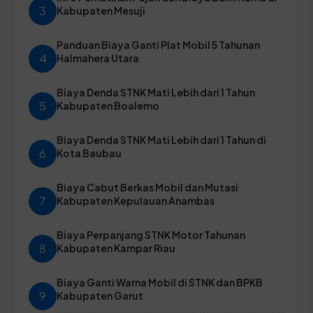
3
Kabupaten Mesuji
Panduan Biaya Ganti Plat Mobil 5 Tahunan
4
Halmahera Utara
Biaya Denda STNK Mati Lebih dari 1 Tahun
5
Kabupaten Boalemo
Biaya Denda STNK Mati Lebih dari 1 Tahun di
6
Kota Baubau
Biaya Cabut Berkas Mobil dan Mutasi
7
Kabupaten Kepulauan Anambas
Biaya Perpanjang STNK Motor Tahunan
8
Kabupaten Kampar Riau
Biaya Ganti Warna Mobil di STNK dan BPKB
9
Kabupaten Garut