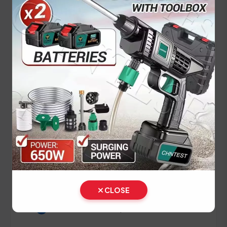
STNK asli yang masih terbaca jelas untuk
menghindari penolakan verifikasi data oleh
petugas Samsat Halmahera Tengah.
Panduan Pajak 5 Tahunan
(Ganti Plat) di Maluku Utara
Setiap lima tahun, pemilik kendaraan wajib
melakukan pergantian pelat nomor dan cek fisik
kendaraan. Siapkan dokumen tambahan ini:
STNK asli
KTP asli pemilik
SKPD asli terakhir
CLOSE
BPKB asli & fotokopi