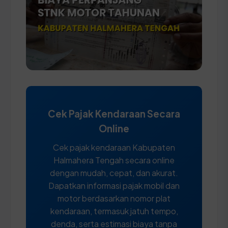
Cek Pajak Kendaraan Secara
Online
Cek pajak kendaraan Kabupaten
Halmahera Tengah secara online
dengan mudah, cepat, dan akurat.
Dapatkan informasi pajak mobil dan
motor berdasarkan nomor plat
kendaraan, termasuk jatuh tempo,
denda, serta estimasi biaya tanpa