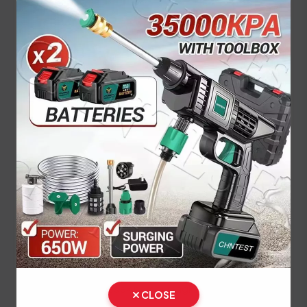
Panduan Pajak 5 Tahunan
(Ganti Plat) di Sulawesi Utara
Setiap lima tahun, pemilik kendaraan wajib
melakukan pergantian pelat nomor dan cek fisik
kendaraan. Siapkan dokumen tambahan ini:
STNK asli
KTP asli
SKPD asli
BPKB asli & copy
Ikuti panduan langkah demi langkah berikut:
Bawa kendaraan Anda ke area Cek Fisik untuk
dilakukan gesek nomor rangka dan mesin.
CLOSE