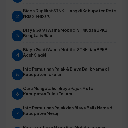
Biaya Duplikat STNK Hilang di Kabupaten Rote
2
Ndao Terbaru
Biaya Ganti Warna Mobil di STNK dan BPKB
3
Bengkalis Riau
Biaya Ganti Warna Mobil di STNK dan BPKB
4
Aceh Singkil
Info Pemutihan Pajak & Biaya Balik Nama di
5
Kabupaten Takalar
Cara Mengetahui Biaya Pajak Motor
6
Kabupaten Pulau Taliabu
Info Pemutihan Pajak dan Biaya Balik Nama di
7
Kabupaten Mesuji
Panduan Biaya Ganti Plat Mobil 5 Tahunan