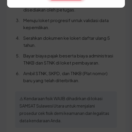
Ambil dan isi formulir pendaftaran yang
disediakan oleh petugas.
Menuju loket progresif untuk validasi data
kepemilikan.
Serahkan dokumen ke loket daftar ulang 5
tahun.
Bayar biaya pajak beserta biaya administrasi
TNKB dan STNK di loket pembayaran.
Ambil STNK, SKPD, dan TNKB (Plat nomor)
baru yang telah diterbitkan.
⚠️ Kendaraan fisik WAJIB dihadirkan di lokasi
SAMSAT Sulawesi Utara untuk menjalani
prosedur cek fisik demi keamanan dan legalitas
data kendaraan Anda.