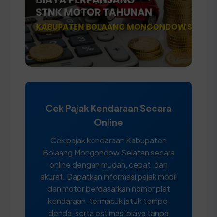
Cek Pajak Kendaraan Secara
Online
Cek pajak kendaraan Kabupaten
Bolaang Mongondow Selatan secara
online dengan mudah, cepat, dan
akurat. Dapatkan informasi pajak mobil
dan motor berdasarkan nomor plat
kendaraan, termasuk jatuh tempo,
denda, serta estimasi biaya tanpa