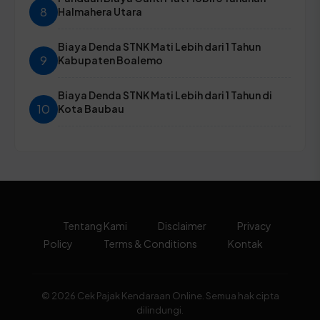
8
Halmahera Utara
Biaya Denda STNK Mati Lebih dari 1 Tahun
9
Kabupaten Boalemo
Biaya Denda STNK Mati Lebih dari 1 Tahun di
10
Kota Baubau
Tentang Kami
Disclaimer
Privacy
Policy
Terms & Conditions
Kontak
© 2026 Cek Pajak Kendaraan Online. Semua hak cipta
dilindungi.