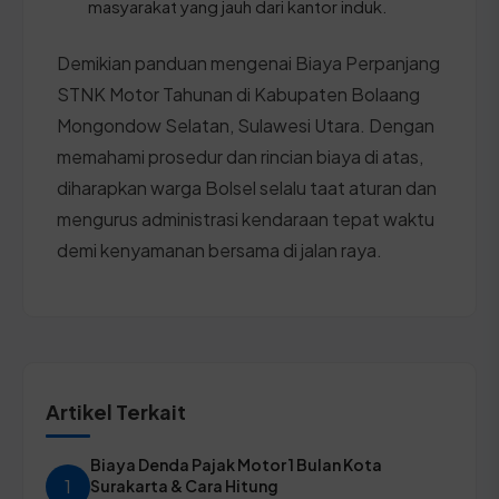
masyarakat yang jauh dari kantor induk.
Demikian panduan mengenai Biaya Perpanjang
STNK Motor Tahunan di Kabupaten Bolaang
Mongondow Selatan, Sulawesi Utara. Dengan
memahami prosedur dan rincian biaya di atas,
diharapkan warga Bolsel selalu taat aturan dan
mengurus administrasi kendaraan tepat waktu
demi kenyamanan bersama di jalan raya.
Artikel Terkait
Biaya Denda Pajak Motor 1 Bulan Kota
1
Surakarta & Cara Hitung