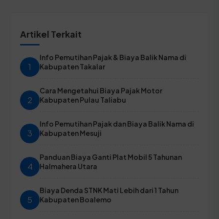
Artikel Terkait
Info Pemutihan Pajak & Biaya Balik Nama di
1
Kabupaten Takalar
Cara Mengetahui Biaya Pajak Motor
2
Kabupaten Pulau Taliabu
Info Pemutihan Pajak dan Biaya Balik Nama di
3
Kabupaten Mesuji
Panduan Biaya Ganti Plat Mobil 5 Tahunan
4
Halmahera Utara
Biaya Denda STNK Mati Lebih dari 1 Tahun
5
Kabupaten Boalemo