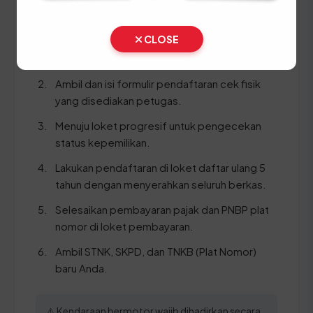
Ikuti panduan langkah demi langkah berikut:
CLOSE
Bawa kendaraan Anda ke area Cek Fisik di
Samsat Pematangsiantar.
Ambil dan isi formulir pendaftaran cek fisik
yang disediakan petugas.
Menuju loket progresif untuk pengecekan
status kepemilikan.
Lakukan pendaftaran di loket daftar ulang 5
tahun dengan menyerahkan seluruh berkas.
Selesaikan pembayaran pajak dan PNBP plat
nomor di loket pembayaran.
Ambil STNK, SKPD, dan TNKB (Plat Nomor)
baru Anda.
⚠️ Kendaraan bermotor wajib dihadirkan secara