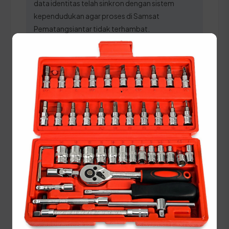
data identitas telah sinkron dengan sistem
kependudukan agar proses di Samsat
Pematangsiantar tidak terhambat.
Panduan Pajak 5 Tahunan
(Ganti Plat) di Sumatera Utara
Setiap lima tahun, pemilik kendaraan wajib
melakukan pergantian pelat nomor dan cek fisik
kendaraan. Siapkan dokumen tambahan ini:
STNK asli
KTP asli
SKPD asli
BPKB asli & copy