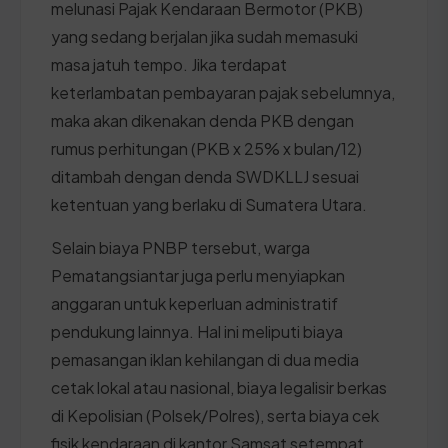
melunasi Pajak Kendaraan Bermotor (PKB)
yang sedang berjalan jika sudah memasuki
masa jatuh tempo. Jika terdapat
keterlambatan pembayaran pajak sebelumnya,
maka akan dikenakan denda PKB dengan
rumus perhitungan (PKB x 25% x bulan/12)
ditambah dengan denda SWDKLLJ sesuai
ketentuan yang berlaku di Sumatera Utara.
Selain biaya PNBP tersebut, warga
Pematangsiantar juga perlu menyiapkan
anggaran untuk keperluan administratif
pendukung lainnya. Hal ini meliputi biaya
pemasangan iklan kehilangan di dua media
cetak lokal atau nasional, biaya legalisir berkas
di Kepolisian (Polsek/Polres), serta biaya cek
fisik kendaraan di kantor Samsat setempat.