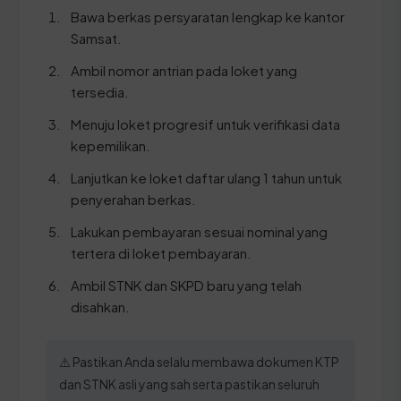
Bawa berkas persyaratan lengkap ke kantor
Samsat.
Ambil nomor antrian pada loket yang
tersedia.
Menuju loket progresif untuk verifikasi data
kepemilikan.
Lanjutkan ke loket daftar ulang 1 tahun untuk
penyerahan berkas.
Lakukan pembayaran sesuai nominal yang
tertera di loket pembayaran.
Ambil STNK dan SKPD baru yang telah
disahkan.
⚠️ Pastikan Anda selalu membawa dokumen KTP
dan STNK asli yang sah serta pastikan seluruh