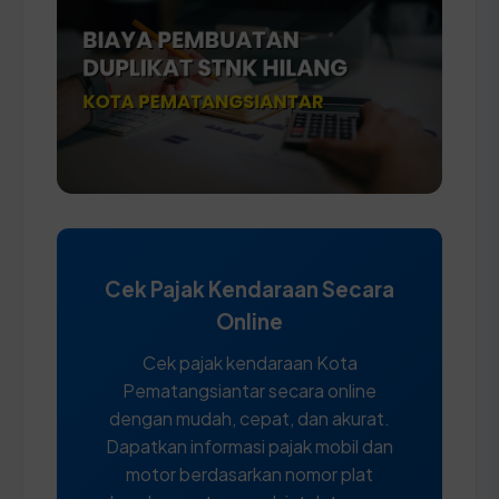
Cek Pajak Kendaraan Secara
Online
Cek pajak kendaraan Kota
Pematangsiantar secara online
dengan mudah, cepat, dan akurat.
Dapatkan informasi pajak mobil dan
motor berdasarkan nomor plat