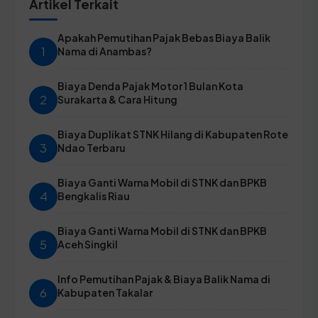
Artikel Terkait
Apakah Pemutihan Pajak Bebas Biaya Balik
1
Nama di Anambas?
Biaya Denda Pajak Motor 1 Bulan Kota
2
Surakarta & Cara Hitung
Biaya Duplikat STNK Hilang di Kabupaten Rote
3
Ndao Terbaru
Biaya Ganti Warna Mobil di STNK dan BPKB
4
Bengkalis Riau
Biaya Ganti Warna Mobil di STNK dan BPKB
5
Aceh Singkil
Info Pemutihan Pajak & Biaya Balik Nama di
6
Kabupaten Takalar