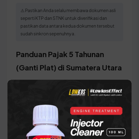
⚠️ Pastikan Anda selalu membawa dokumen asli
seperti KTP dan STNK untuk diverifikasi dan
pastikan data antara kedua dokumen tersebut
sudah sinkron sepenuhnya.
Panduan Pajak 5 Tahunan
(Ganti Plat) di Sumatera Utara
Setiap lima tahun, pemilik kendaraan wajib
melakukan pergantian pelat nomor dan cek fisik
kendaraan. Siapkan dokumen tambahan ini:
STNK asli
KTP asli
SKPD asli