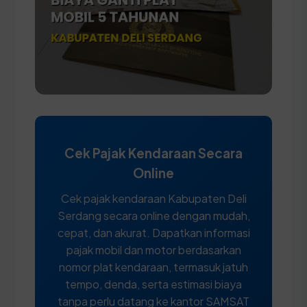
Cek Pajak Kendaraan Secara
Online
Cek pajak kendaraan Kabupaten Deli
Serdang secara online dengan mudah,
cepat, dan akurat. Dapatkan informasi
pajak mobil dan motor berdasarkan
nomor plat kendaraan, termasuk jatuh
tempo, denda, serta estimasi biaya
tanpa perlu datang ke kantor SAMSAT