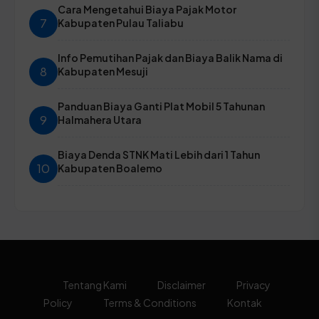
Cara Mengetahui Biaya Pajak Motor
7
Kabupaten Pulau Taliabu
Info Pemutihan Pajak dan Biaya Balik Nama di
8
Kabupaten Mesuji
Panduan Biaya Ganti Plat Mobil 5 Tahunan
9
Halmahera Utara
Biaya Denda STNK Mati Lebih dari 1 Tahun
10
Kabupaten Boalemo
Tentang Kami
Disclaimer
Privacy
Policy
Terms & Conditions
Kontak