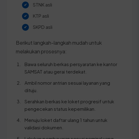
STNK asli
KTP asli
SKPD asli
Berikut langkah-langkah mudah untuk
melakukan prosesnya:
Bawa seluruh berkas persyaratan ke kantor
SAMSAT atau gerai terdekat.
Ambil nomor antrian sesuai layanan yang
dituju.
Serahkan berkas ke loket progresif untuk
pengecekan status kepemilikan.
Menuju loket daftar ulang 1 tahun untuk
validasi dokumen.
Lakukan pembayaran sesuai nominal yang