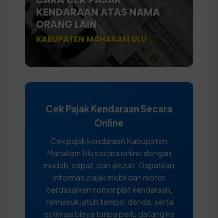
Cek Pajak Kendaraan Secara
Online
Cek pajak kendaraan Kabupaten
Mahakam Ulu secara online dengan
mudah, cepat, dan akurat. Dapatkan
informasi pajak mobil dan motor
berdasarkan nomor plat kendaraan,
termasuk jatuh tempo, denda, serta
estimasi biaya tanpa perlu datang ke