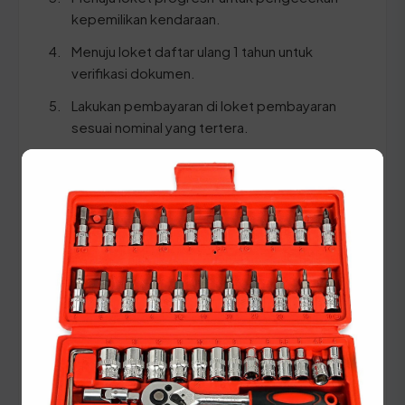
kepemilikan kendaraan.
Menuju loket daftar ulang 1 tahun untuk
verifikasi dokumen.
Lakukan pembayaran di loket pembayaran
sesuai nominal yang tertera.
Ambil STNK dan SKPD yang telah divalidasi
dan dicetak baru.
⚠️ Selalu pastikan Anda membawa dokumen KTP
dan STNK dalam bentuk ASLI yang masih terbaca
jelas guna menghindari penolakan verifikasi data
oleh petugas SAMSAT.
Panduan Pajak 5 Tahunan
(Ganti Plat) di Kalimantan