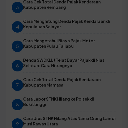
Cara Cek Total Denda Pajak Kendaraan
3
Kabupaten Rembang
Cara Menghitung Denda Pajak Kendaraan di
4
Kepulauan Selayar
Cara Mengetahui Biaya Pajak Motor
5
Kabupaten Pulau Taliabu
Denda SWDKLLJ Telat Bayar Pajak di Nias
6
Selatan: Cara Hitungnya
Cara Cek Total Denda Pajak Kendaraan
7
Kabupaten Mamasa
Cara Lapor STNK Hilang ke Polsek di
8
Bukittinggi
Cara Urus STNK Hilang Atas Nama Orang Lain di
9
Musi Rawas Utara