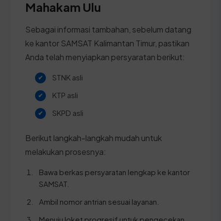
Mahakam Ulu
Sebagai informasi tambahan, sebelum datang
ke kantor SAMSAT Kalimantan Timur, pastikan
Anda telah menyiapkan persyaratan berikut:
STNK asli
KTP asli
SKPD asli
Berikut langkah-langkah mudah untuk
melakukan prosesnya:
Bawa berkas persyaratan lengkap ke kantor
SAMSAT.
Ambil nomor antrian sesuai layanan.
Menuju loket progresif untuk pengecekan