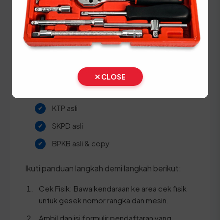
Timur
Setiap lima tahun, pemilik kendaraan wajib
melakukan pergantian pelat nomor dan cek fisik
kendaraan. Siapkan dokumen tambahan ini:
CLOSE
STNK asli
KTP asli
SKPD asli
BPKB asli & copy
Ikuti panduan langkah demi langkah berikut:
Cek Fisik: Bawa kendaraan ke area cek fisik
untuk gesek nomor rangka dan mesin.
Ambil dan isi formulir pendaftaran yang