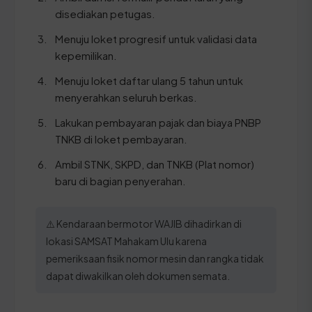
disediakan petugas.
Menuju loket progresif untuk validasi data
kepemilikan.
Menuju loket daftar ulang 5 tahun untuk
menyerahkan seluruh berkas.
Lakukan pembayaran pajak dan biaya PNBP
TNKB di loket pembayaran.
Ambil STNK, SKPD, dan TNKB (Plat nomor)
baru di bagian penyerahan.
⚠️ Kendaraan bermotor WAJIB dihadirkan di
lokasi SAMSAT Mahakam Ulu karena
pemeriksaan fisik nomor mesin dan rangka tidak
dapat diwakilkan oleh dokumen semata.