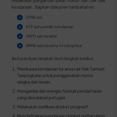
melakukan pergantian pelat nomor dan cek fisik
kendaraan. Siapkan dokumen tambahan ini:
STNK asli
KTP asli pemilik kendaraan
SKPD asli terakhir
BPKB asli beserta fotokopinya
Ikuti panduan langkah demi langkah berikut:
Membawa kendaraan ke area cek fisik Samsat
Tanjungbalai untuk penggesekan nomor
rangka dan mesin.
Mengambil dan mengisi formulir pendaftaran
yang disediakan petugas.
Melakukan verifikasi di loket progresif.
Mendaftarkan kendaraan di loket daftar ulang