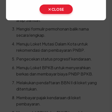
hasilnya.
CLOSE
Mengambil berkas arsip kendaraan di bagian
arsip Samsat.
Mengisi formulir permohonan balik nama
secara lengkap.
Menuju Loket Mutasi Dalam Kota untuk
rekomendasi dan pembayaran PNBP.
Pengecekan status progresif kendaraan.
Menuju Loket BPKB untuk menyerahkan
berkas dan membayar biaya PNBP BPKB.
Melakukan pendaftaran BBN II di loket yang
ditentukan.
Membayar pajak kendaraan di loket
pembayaran.