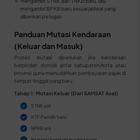
Mengambil STNK dan TNKB baru, lalu
mengambil BPKB baru sesuai jadwal yang
diberikan petugas.
Panduan Mutasi Kendaraan
(Keluar dan Masuk)
Proses mutasi diperlukan jika kendaraan
berpindah domisili antar kabupaten/kota atau
provinsi guna memudahkan pembayaran pajak di
tempat tinggal yang baru.
Tahap 1: Mutasi Keluar (Dari SAMSAT Asal)
STNK asli
KTP Pemilik baru
BPKB asli
Kwitansi pembelian kendaraan