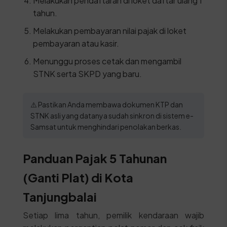
Melakukan pendaftaran di loket daftar ulang 1
tahun.
Melakukan pembayaran nilai pajak di loket
pembayaran atau kasir.
Menunggu proses cetak dan mengambil
STNK serta SKPD yang baru.
⚠️ Pastikan Anda membawa dokumen KTP dan
STNK asli yang datanya sudah sinkron di sistem e-
Samsat untuk menghindari penolakan berkas.
Panduan Pajak 5 Tahunan
(Ganti Plat) di Kota
Tanjungbalai
Setiap lima tahun, pemilik kendaraan wajib