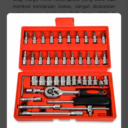
membeli kendaraan bekas, sangat disarankan
untuk segera melakukan Balik Nama (BBN II)
guna memastikan legalitas hak milik dan
mempermudah urusan administrasi di masa
depan.
STNK asli
KTP Pemilik Baru asli
SKPD asli
BPKB asli dan fotokopi
Kwitansi pembelian yang sah dan
bermeterai
Berikut adalah urutan proses yang harus dilalui di
SAMSAT:
Melakukan cek fisik kendaraan dan melegalisir