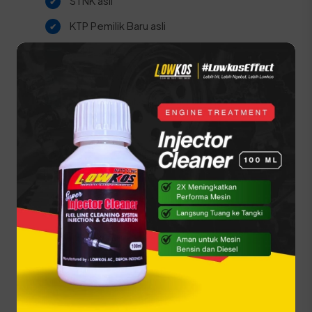
STNK asli
KTP Pemilik Baru asli
SKPD asli
BPKB asli dan fotokopi
Kwitansi pembelian yang sah dan
bermaterai
Berikut adalah urutan proses yang harus dilalui di
SAMSAT:
Melakukan Cek Fisik kendaraan di kantor
SAMSAT.
Mengambil berkas Arsip di bagian kearsipan
SAMSAT.
Mengisi formulir pendaftaran balik nama
secara lengkap.