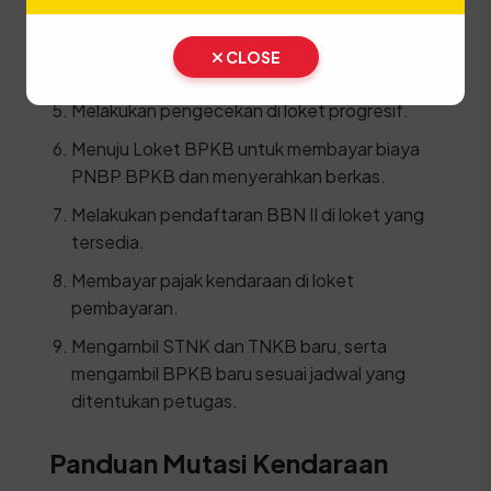
Menuju Loket Mutasi Dalam Kota untuk
mendapatkan rekomendasi dan membayar
CLOSE
biaya PNBP.
Melakukan pengecekan di loket progresif.
Menuju Loket BPKB untuk membayar biaya
PNBP BPKB dan menyerahkan berkas.
Melakukan pendaftaran BBN II di loket yang
tersedia.
Membayar pajak kendaraan di loket
pembayaran.
Mengambil STNK dan TNKB baru, serta
mengambil BPKB baru sesuai jadwal yang
ditentukan petugas.
Panduan Mutasi Kendaraan