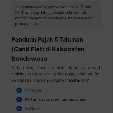
⚠️ Pastikan Anda membawa dokumen KTP dan
STNK asli yang datanya sudah sinkron untuk
menghindari kendala verifikasi sistem pada saat
proses pengesahan.
Panduan Pajak 5 Tahunan
(Ganti Plat) di Kabupaten
Bondowoso
Setiap lima tahun, pemilik kendaraan wajib
melakukan pergantian pelat nomor dan cek fisik
kendaraan. Siapkan dokumen tambahan ini:
STNK asli
KTP asli sesuai identitas kendaraan
SKPD asli