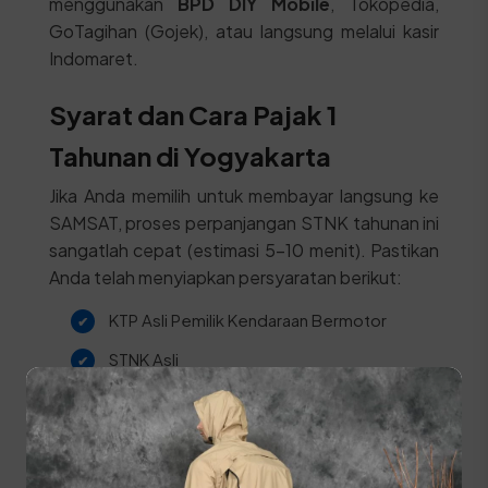
menggunakan
BPD DIY Mobile
, Tokopedia,
GoTagihan (Gojek), atau langsung melalui kasir
Indomaret.
Syarat dan Cara Pajak 1
Tahunan di Yogyakarta
Jika Anda memilih untuk membayar langsung ke
SAMSAT, proses perpanjangan STNK tahunan ini
sangatlah cepat (estimasi 5-10 menit). Pastikan
Anda telah menyiapkan persyaratan berikut:
KTP Asli Pemilik Kendaraan Bermotor
STNK Asli
Khusus Badan Hukum:
Wajib melampirkan
Salinan Akte Pendirian, Keterangan Domisili,
dan Surat Kuasa.