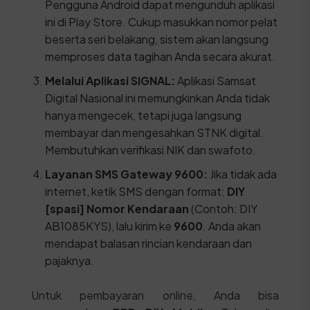
Pengguna Android dapat mengunduh aplikasi
ini di Play Store. Cukup masukkan nomor pelat
beserta seri belakang, sistem akan langsung
memproses data tagihan Anda secara akurat.
Melalui Aplikasi SIGNAL:
Aplikasi Samsat
Digital Nasional ini memungkinkan Anda tidak
hanya mengecek, tetapi juga langsung
membayar dan mengesahkan STNK digital.
Membutuhkan verifikasi NIK dan swafoto.
Layanan SMS Gateway 9600:
Jika tidak ada
internet, ketik SMS dengan format:
DIY
[spasi] Nomor Kendaraan
(Contoh: DIY
AB1085KYS), lalu kirim ke
9600
. Anda akan
mendapat balasan rincian kendaraan dan
pajaknya.
Untuk pembayaran online, Anda bisa