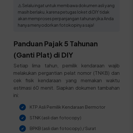
⚠️ Selalu ingat untuk membawa dokumen asli yang
masih berlaku, karena petugas loket di DIY tidak
akan memproses perpanjangan tahunan jika Anda
hanya menyodorkan fotokopinya saja!
Panduan Pajak 5 Tahunan
(Ganti Plat) di DIY
Setiap lima tahun, pemilik kendaraan wajib
melakukan pergantian pelat nomor (TNKB) dan
cek fisik kendaraan yang memakan waktu
estimasi 60 menit. Siapkan dokumen tambahan
ini:
KTP Asli Pemilik Kendaraan Bermotor
STNK (asli dan fotocopy)
BPKB (asli dan fotocopy) / Surat