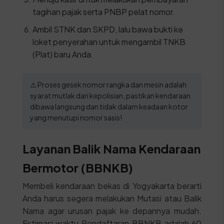
tagihan pajak serta PNBP pelat nomor.
Ambil STNK dan SKPD, lalu bawa bukti ke
loket penyerahan untuk mengambil TNKB
(Plat) baru Anda.
⚠️ Proses gesek nomor rangka dan mesin adalah
syarat mutlak dari kepolisian, pastikan kendaraan
dibawa langsung dan tidak dalam keadaan kotor
yang menutupi nomor sasis!
Layanan Balik Nama Kendaraan
Bermotor (BBNKB)
Membeli kendaraan bekas di Yogyakarta berarti
Anda harus segera melakukan Mutasi atau Balik
Nama agar urusan pajak ke depannya mudah.
Estimasi waktu Pendaftaran BBNKB adalah 60