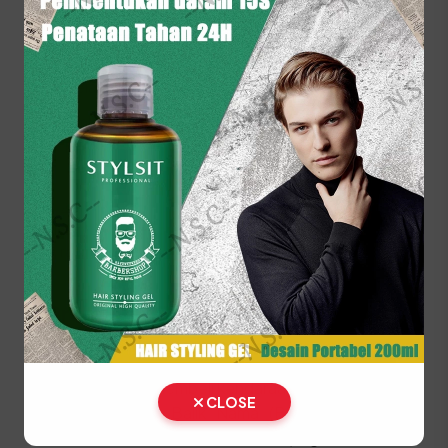
tahun dengan menyerahkan berkas dan hasil
cek fisik.
Lakukan pembayaran pajak dan biaya PNBP
pelat nomor di kasir.
Ambil STNK, SKPD, dan Plat Nomor (TNKB)
baru di loket penyerahan.
⚠️ Kendaraan fisik wajib dibawa langsung ke lokasi
SAMSAT untuk proses penggesekan nomor
rangka dan mesin oleh petugas berwenang.
Prosedur Balik Nama
Kendaraan Bekas (BBN II)
Jika Anda baru membeli kendaraan bekas, segera
CLOSE
lakukan proses Balik Nama (Bea Balik Nama
Kendaraan Bermotor / BBNKB II) agar identitas