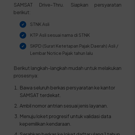
SAMSAT Drive-Thru. Siapkan persyaratan
berikut:
STNK Asli
KTP Asli sesuai nama di STNK
SKPD (Surat Ketetapan Pajak Daerah) Asli /
Lembar Notice Pajak tahun lalu
Berikut langkah-langkah mudah untuk melakukan
prosesnya:
Bawa seluruh berkas persyaratan ke kantor
SAMSAT terdekat.
Ambil nomor antrian sesuai jenis layanan.
Menuju loket progresif untuk validasi data
kepemilikan kendaraan.
Serahkan berkas ke loket daftar ulang 1 tahun.