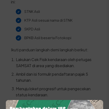
ini:
STNK Asli
KTP Asli sesuai nama di STNK
SKPD Asli
BPKB Asli beserta Fotokopi
Ikuti panduan langkah demi langkah berikut:
Lakukan Cek Fisik kendaraan oleh petugas
SAMSAT di area yang disediakan.
Ambil dan isi formulir pendaftaran pajak 5
tahunan.
Menuju loket progresif untuk pengecekan
status kendaraan.
Daftarkan kendaraan di loket daftar ulang 5