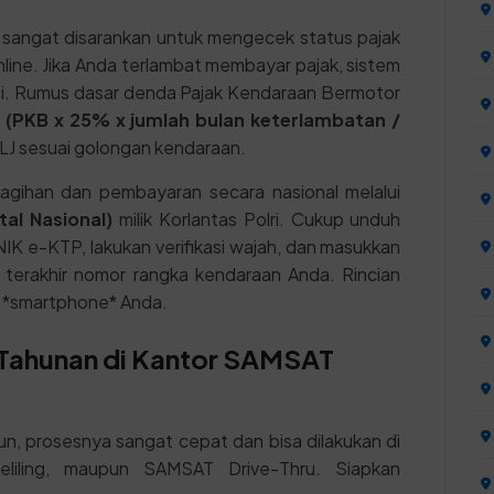
sangat disarankan untuk mengecek status pajak
ine. Jika Anda terlambat membayar pajak, sistem
i. Rumus dasar denda Pajak Kendaraan Bermotor
:
(PKB x 25% x jumlah bulan keterlambatan /
J sesuai golongan kendaraan.
gihan dan pembayaran secara nasional melalui
al Nasional)
milik Korlantas Polri. Cukup unduh
NIK e-KTP, lakukan verifikasi wajah, dan masukkan
t terakhir nomor rangka kendaraan Anda. Rincian
r *smartphone* Anda.
1 Tahunan di Kantor SAMSAT
, prosesnya sangat cepat dan bisa dilakukan di
iling, maupun SAMSAT Drive-Thru. Siapkan