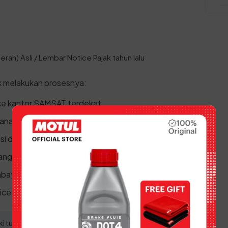
rah) Asli / Lembar Notice Pajak tahun lalu
k melakukan prosesnya:
ke kantor SAMSAT terdekat.
yanan.
asi data kepemilikan kendaraan.
ang 1 tahun.
bayaran di loket kasir/pembayaran.
icetak.
 tunggakan pajak lebih dari 1 tahun jika ingin