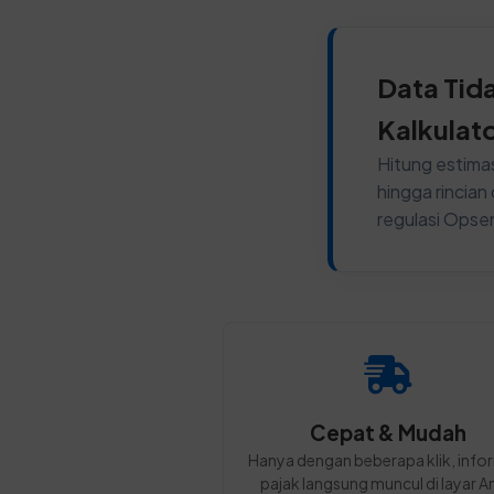
Data Tid
Kalkulat
Hitung estimas
hingga rincia
regulasi Opse
Cepat & Mudah
Hanya dengan beberapa klik, info
pajak langsung muncul di layar A