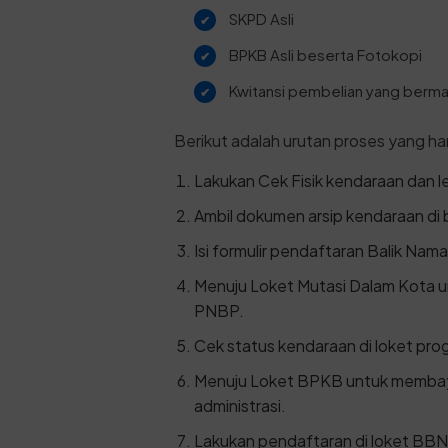
SKPD Asli
BPKB Asli beserta Fotokopi
Kwitansi pembelian yang bermat
Berikut adalah urutan proses yang haru
Lakukan Cek Fisik kendaraan dan leg
Ambil dokumen arsip kendaraan di 
Isi formulir pendaftaran Balik Nama
Menuju Loket Mutasi Dalam Kota
PNBP.
Cek status kendaraan di loket prog
Menuju Loket BPKB untuk memba
administrasi.
Lakukan pendaftaran di loket BBN 