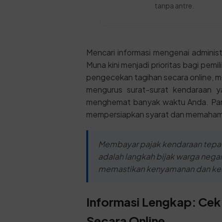
tanpa antre.
Mencari informasi mengenai adminis
Muna kini menjadi prioritas bagi pem
pengecekan tagihan secara online, m
mengurus surat-surat kendaraan y
menghemat banyak waktu Anda. Pand
mempersiapkan syarat dan memahami 
Membayar pajak kendaraan tepat
adalah langkah bijak warga negar
memastikan kenyamanan dan keam
Informasi Lengkap: Cek
Secara Online