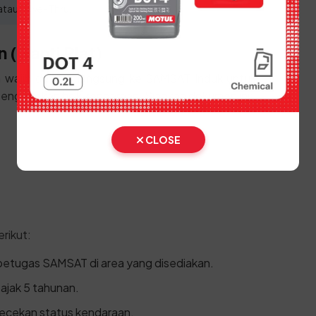
tau Drive-Thru.
 (Ganti Plat)
an wajib datang langsung ke SAMSAT Induk untuk
engecekan fisik kendaraan. Siapkan dokumen ini:
CLOSE
rikut:
 petugas SAMSAT di area yang disediakan.
pajak 5 tahunan.
gecekan status kendaraan.