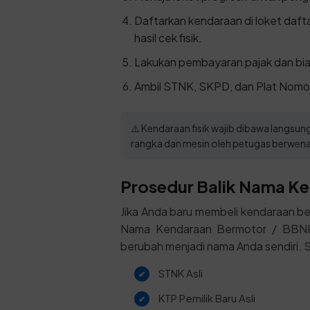
Daftarkan kendaraan di loket daf
hasil cek fisik.
Lakukan pembayaran pajak dan bia
Ambil STNK, SKPD, dan Plat Nomor
⚠️ Kendaraan fisik wajib dibawa langs
rangka dan mesin oleh petugas berwen
Prosedur Balik Nama Ke
Jika Anda baru membeli kendaraan be
Nama Kendaraan Bermotor / BBNKB I
berubah menjadi nama Anda sendiri. Si
STNK Asli
KTP Pemilik Baru Asli