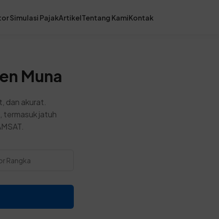
or Simulasi Pajak
Artikel
Tentang Kami
Kontak
ten Muna
, dan akurat.
, termasuk jatuh
SAMSAT.