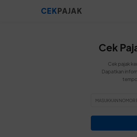
CEK
PAJAK
Cek Paj
Cek pajak ke
Dapatkan inform
tempo,