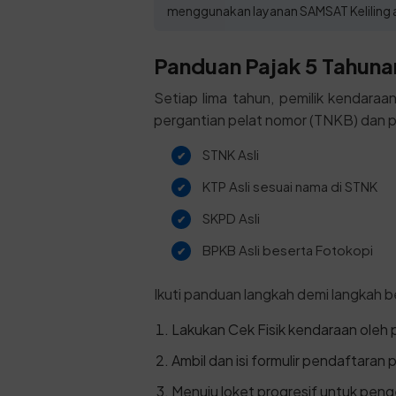
menggunakan layanan SAMSAT Keliling a
Panduan Pajak 5 Tahunan
Setiap lima tahun, pemilik kendara
pergantian pelat nomor (TNKB) dan p
STNK Asli
KTP Asli sesuai nama di STNK
SKPD Asli
BPKB Asli beserta Fotokopi
Ikuti panduan langkah demi langkah be
Lakukan Cek Fisik kendaraan oleh
Ambil dan isi formulir pendaftaran 
Menuju loket progresif untuk pen