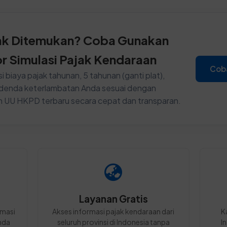
ak Ditemukan? Coba Gunakan
or Simulasi Pajak Kendaraan
Cob
i biaya pajak tahunan, 5 tahunan (ganti plat),
n denda keterlambatan Anda sesuai dengan
n UU HKPD terbaru secara cepat dan transparan.
Layanan Gratis
rmasi
Akses informasi pajak kendaraan dari
K
nda
seluruh provinsi di Indonesia tanpa
I