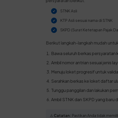
persyaratan berikut:
STNK Asli
KTP Asli sesuai nama di STNK
SKPD (Surat Ketetapan Pajak Dae
Berikut langkah-langkah mudah untu
Bawa seluruh berkas persyaratan 
Ambil nomor antrian sesuai jenis la
Menuju loket progresif untuk valid
Serahkan berkas ke loket daftar ul
Tunggu panggilan dan lakukan pem
Ambil STNK dan SKPD yang baru d
⚠️
Catatan:
Pastikan Anda tidak memiliki