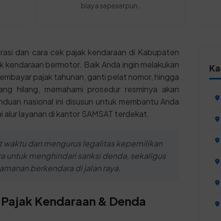
biaya sepeserpun.
trasi dan cara cek pajak kendaraan di Kabupaten
ilik kendaraan bermotor. Baik Anda ingin melakukan
Ka
embayar pajak tahunan, ganti pelat nomor, hingga
ang hilang, memahami prosedur resminya akan
uan nasional ini disusun untuk membantu Anda
alur layanan di kantor SAMSAT terdekat.
 waktu dan mengurus legalitas kepemilikan
a untuk menghindari sanksi denda, sekaligus
anan berkendara di jalan raya.
 Pajak Kendaraan & Denda