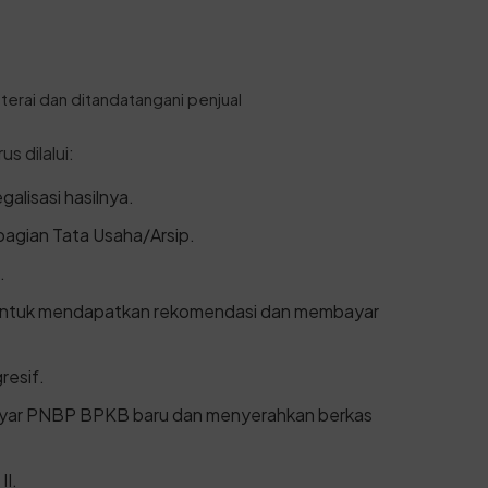
erai dan ditandatangani penjual
s dilalui:
alisasi hasilnya.
bagian Tata Usaha/Arsip.
.
 untuk mendapatkan rekomendasi dan membayar
resif.
yar PNBP BPKB baru dan menyerahkan berkas
II.