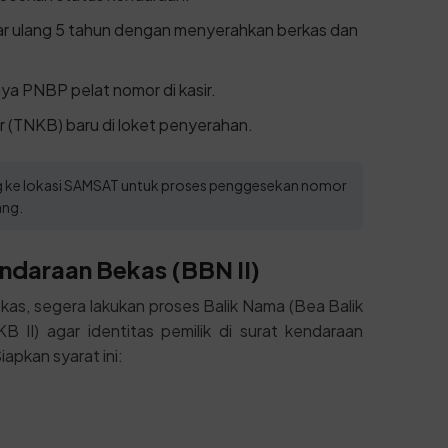
tar ulang 5 tahun dengan menyerahkan berkas dan
ya PNBP pelat nomor di kasir.
 (TNKB) baru di loket penyerahan.
ung ke lokasi SAMSAT untuk proses penggesekan nomor
ang.
ndaraan Bekas (BBN II)
kas, segera lakukan proses Balik Nama (Bea Balik
I) agar identitas pemilik di surat kendaraan
apkan syarat ini: