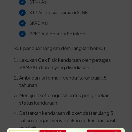
STNK Asli
KTP Asli sesuai nama di STNK
SKPD Asli
BPKB Asli beserta Fotokopi
Ikuti panduan langkah demi langkah berikut:
Lakukan Cek Fisik kendaraan oleh petugas
SAMSAT di area yang disediakan.
Ambil dan isi formulir pendaftaran pajak 5
tahunan.
Menuju loket progresif untuk pengecekan
status kendaraan.
Daftarkan kendaraan di loket daftar ulang 5
tahun dengan menyerahkan berkas dan hasil
cek fisik.