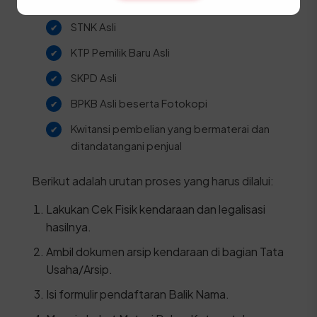
STNK Asli
KTP Pemilik Baru Asli
SKPD Asli
BPKB Asli beserta Fotokopi
Kwitansi pembelian yang bermaterai dan
ditandatangani penjual
Berikut adalah urutan proses yang harus dilalui:
Lakukan Cek Fisik kendaraan dan legalisasi
hasilnya.
Ambil dokumen arsip kendaraan di bagian Tata
Usaha/Arsip.
Isi formulir pendaftaran Balik Nama.