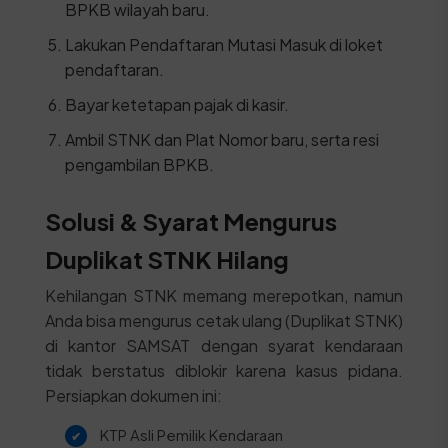
BPKB wilayah baru.
Lakukan Pendaftaran Mutasi Masuk di loket
pendaftaran.
Bayar ketetapan pajak di kasir.
Ambil STNK dan Plat Nomor baru, serta resi
pengambilan BPKB.
Solusi & Syarat Mengurus
Duplikat STNK Hilang
Kehilangan STNK memang merepotkan, namun
Anda bisa mengurus cetak ulang (Duplikat STNK)
di kantor SAMSAT dengan syarat kendaraan
tidak berstatus diblokir karena kasus pidana.
Persiapkan dokumen ini:
KTP Asli Pemilik Kendaraan