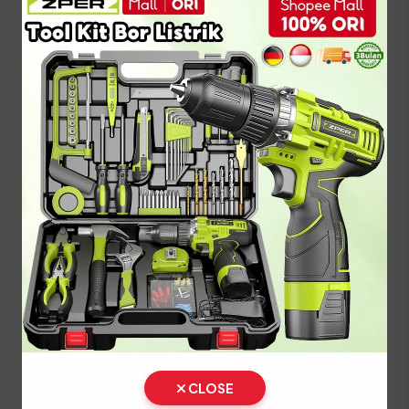
Lakukan pembayaran pajak dan biaya PNBP
pelat nomor di kasir.
Ambil STNK, SKPD, dan Plat Nomor (TNKB)
baru di loket penyerahan.
⚠️ Kendaraan fisik wajib dibawa langsung ke lokasi
SAMSAT untuk proses penggesekan nomor
rangka dan mesin oleh petugas berwenang.
Prosedur Balik Nama
Kendaraan Bekas (BBN II)
Jika Anda baru membeli kendaraan bekas, segera
lakukan proses Balik Nama (Bea Balik Nama
Kendaraan Bermotor / BBNKB II) agar identitas
pemilik di surat kendaraan berubah menjadi nama
CLOSE
Anda sendiri. Siapkan syarat ini: