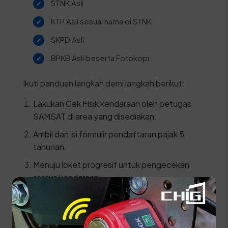
STNK Asli
KTP Asli sesuai nama di STNK
SKPD Asli
BPKB Asli beserta Fotokopi
Ikuti panduan langkah demi langkah berikut:
Lakukan Cek Fisik kendaraan oleh petugas
SAMSAT di area yang disediakan.
Ambil dan isi formulir pendaftaran pajak 5
tahunan.
Menuju loket progresif untuk pengecekan
status kendaraan.
Daftarkan kendaraan di loket daftar ulang 5
tahun dengan menyerahkan berkas dan hasil
cek fisik.