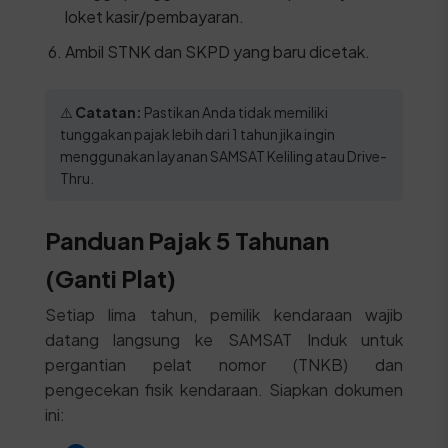
loket kasir/pembayaran.
Ambil STNK dan SKPD yang baru dicetak.
⚠️
Catatan:
Pastikan Anda tidak memiliki
tunggakan pajak lebih dari 1 tahun jika ingin
menggunakan layanan SAMSAT Keliling atau Drive-
Thru.
Panduan Pajak 5 Tahunan
(Ganti Plat)
Setiap lima tahun, pemilik kendaraan wajib
datang langsung ke SAMSAT Induk untuk
pergantian pelat nomor (TNKB) dan
pengecekan fisik kendaraan. Siapkan dokumen
ini: