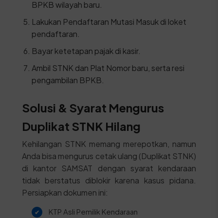
BPKB wilayah baru.
Lakukan Pendaftaran Mutasi Masuk di loket
pendaftaran.
Bayar ketetapan pajak di kasir.
Ambil STNK dan Plat Nomor baru, serta resi
pengambilan BPKB.
Solusi & Syarat Mengurus
Duplikat STNK Hilang
Kehilangan STNK memang merepotkan, namun
Anda bisa mengurus cetak ulang (Duplikat STNK)
di kantor SAMSAT dengan syarat kendaraan
tidak berstatus diblokir karena kasus pidana.
Persiapkan dokumen ini:
KTP Asli Pemilik Kendaraan