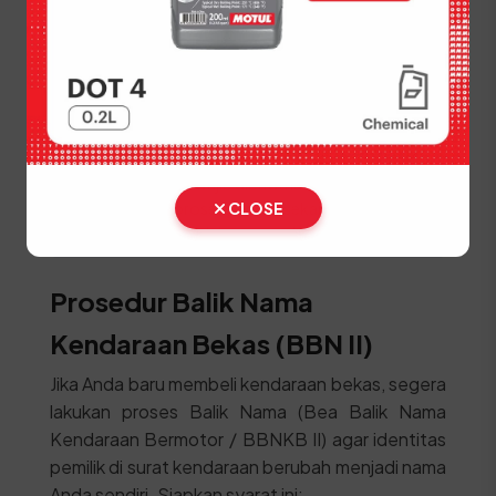
Lakukan pembayaran pajak dan biaya PNBP
pelat nomor di kasir.
Ambil STNK, SKPD, dan Plat Nomor (TNKB)
baru di loket penyerahan.
⚠️ Kendaraan fisik wajib dibawa langsung ke lokasi
SAMSAT untuk proses penggesekan nomor
CLOSE
rangka dan mesin oleh petugas berwenang.
Prosedur Balik Nama
Kendaraan Bekas (BBN II)
Jika Anda baru membeli kendaraan bekas, segera
lakukan proses Balik Nama (Bea Balik Nama
Kendaraan Bermotor / BBNKB II) agar identitas
pemilik di surat kendaraan berubah menjadi nama
Anda sendiri. Siapkan syarat ini: