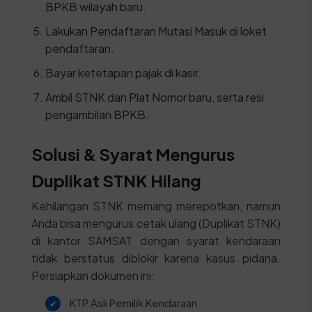
BPKB wilayah baru.
Lakukan Pendaftaran Mutasi Masuk di loket
pendaftaran.
Bayar ketetapan pajak di kasir.
Ambil STNK dan Plat Nomor baru, serta resi
pengambilan BPKB.
Solusi & Syarat Mengurus
Duplikat STNK Hilang
Kehilangan STNK memang merepotkan, namun
Anda bisa mengurus cetak ulang (Duplikat STNK)
di kantor SAMSAT dengan syarat kendaraan
tidak berstatus diblokir karena kasus pidana.
Persiapkan dokumen ini:
KTP Asli Pemilik Kendaraan