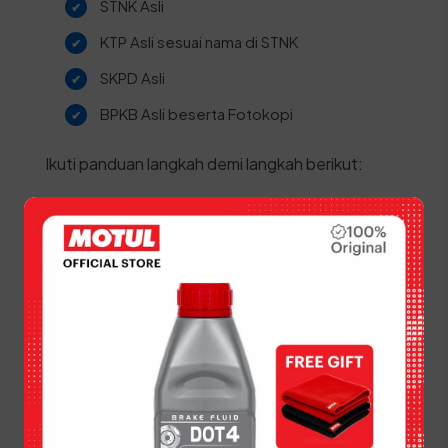
STNK Asli
KTP Asli sesuai nama di STNK
SKPD Asli
BPKB Asli beserta Fotokopi
Ikuti panduan langkah demi langkah berikut:
Lakukan Cek Fisik kendaraan oleh petugas
SAMSAT di area yang disediakan.
Ambil dan isi formulir pendaftaran pajak 5
tahunan.
Menuju loket progresif untuk pengecekan
status kendaraan.
Daftarkan kendaraan di loket daftar ulang 5
tahun dengan menyerahkan berkas dan hasil
cek fisik.