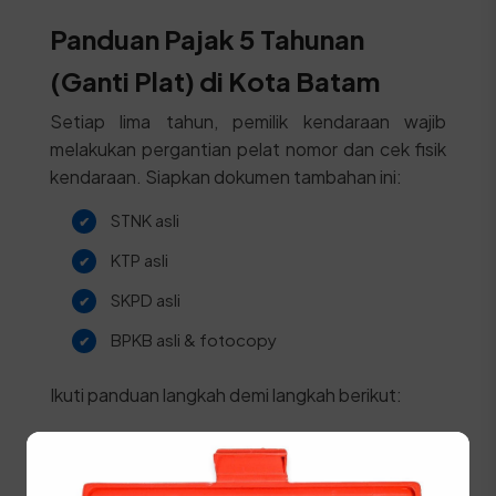
Panduan Pajak 5 Tahunan
(Ganti Plat) di Kota Batam
Setiap lima tahun, pemilik kendaraan wajib
melakukan pergantian pelat nomor dan cek fisik
kendaraan. Siapkan dokumen tambahan ini:
STNK asli
KTP asli
SKPD asli
BPKB asli & fotocopy
Ikuti panduan langkah demi langkah berikut:
Bawa kendaraan Anda ke area Cek Fisik
SAMSAT Batam untuk gesek nomor rangka
dan mesin.