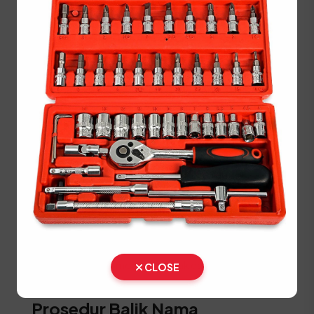
Ambil dan isi formulir perpanjangan 5 tahunan
di loket yang disediakan.
Lakukan validasi berkas di loket progresif.
Serahkan kelengkapan dokumen ke loket
daftar ulang 5 tahun.
Bayar biaya administrasi, pajak, dan PNBP
pelat nomor di loket pembayaran.
Ambil STNK dan SKPD baru, lalu tunggu
proses pencetakan TNKB (Plat) baru Anda.
⚠️ Kendaraan fisik wajib dihadirkan langsung di
lokasi SAMSAT untuk proses cek fisik karena
pencocokan nomor mesin tidak dapat diwakilkan.
CLOSE
Prosedur Balik Nama