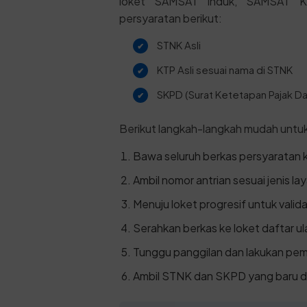
loket SAMSAT Induk, SAMSAT Kel
persyaratan berikut:
STNK Asli
KTP Asli sesuai nama di STNK
SKPD (Surat Ketetapan Pajak Dae
Berikut langkah-langkah mudah untu
Bawa seluruh berkas persyaratan 
Ambil nomor antrian sesuai jenis la
Menuju loket progresif untuk valid
Serahkan berkas ke loket daftar ul
Tunggu panggilan dan lakukan pem
Ambil STNK dan SKPD yang baru d