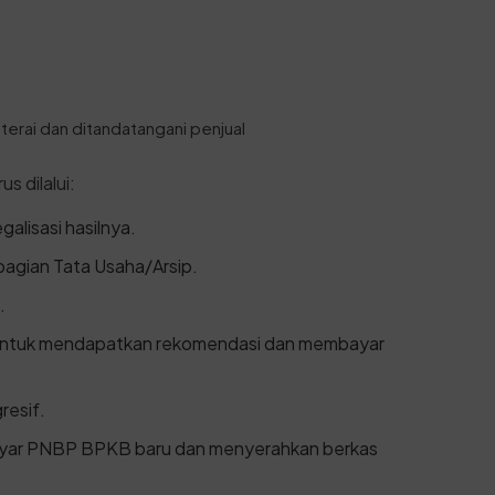
erai dan ditandatangani penjual
s dilalui:
alisasi hasilnya.
bagian Tata Usaha/Arsip.
.
 untuk mendapatkan rekomendasi dan membayar
resif.
yar PNBP BPKB baru dan menyerahkan berkas