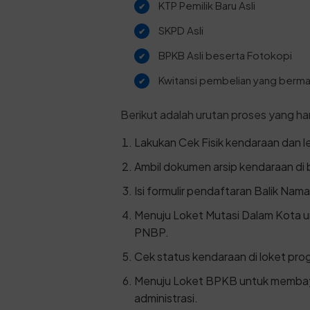
KTP Pemilik Baru Asli
SKPD Asli
BPKB Asli beserta Fotokopi
Kwitansi pembelian yang bermat
Berikut adalah urutan proses yang haru
Lakukan Cek Fisik kendaraan dan leg
Ambil dokumen arsip kendaraan di 
Isi formulir pendaftaran Balik Nama
Menuju Loket Mutasi Dalam Kota
PNBP.
Cek status kendaraan di loket prog
Menuju Loket BPKB untuk memba
administrasi.