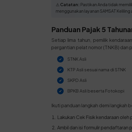
⚠️
Catatan:
Pastikan Anda tidak memiliki
menggunakan layanan SAMSAT Keliling a
Panduan Pajak 5 Tahunan
Setiap lima tahun, pemilik kendara
pergantian pelat nomor (TNKB) dan p
STNK Asli
KTP Asli sesuai nama di STNK
SKPD Asli
BPKB Asli beserta Fotokopi
Ikuti panduan langkah demi langkah be
Lakukan Cek Fisik kendaraan oleh
Ambil dan isi formulir pendaftaran 