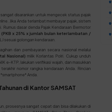
sangat disarankan untuk mengecek status pajak
ine. Jika Anda terlambat membayar pajak, sistem
i. Rumus dasar denda Pajak Kendaraan Bermotor
:
(PKB x 25% x jumlah bulan keterlambatan /
J sesuai golongan kendaraan.
gihan dan pembayaran secara nasional melalui
al Nasional)
milik Korlantas Polri. Cukup unduh
NIK e-KTP, lakukan verifikasi wajah, dan masukkan
t terakhir nomor rangka kendaraan Anda. Rincian
r *smartphone* Anda.
1 Tahunan di Kantor SAMSAT
, prosesnya sangat cepat dan bisa dilakukan di