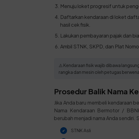
Menuju loket progresif untuk pen
Daftarkan kendaraan di loket daf
hasil cek fisik.
Lakukan pembayaran pajak dan bia
Ambil STNK, SKPD, dan Plat Nomor
⚠️ Kendaraan fisik wajib dibawa langs
rangka dan mesin oleh petugas berwen
Prosedur Balik Nama Ke
Jika Anda baru membeli kendaraan be
Nama Kendaraan Bermotor / BBNKB I
berubah menjadi nama Anda sendiri. Si
STNK Asli