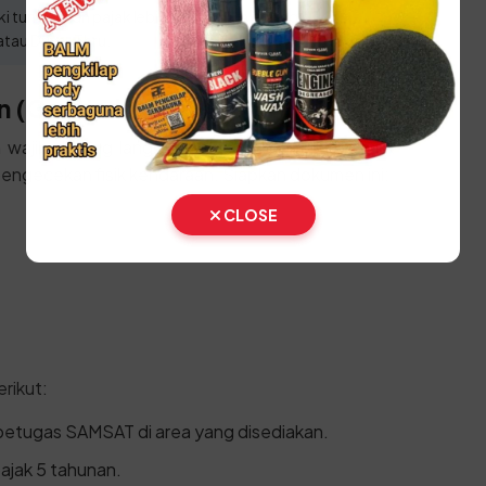
 tunggakan pajak lebih dari 1 tahun jika ingin
tau Drive-Thru.
 (Ganti Plat)
an wajib datang langsung ke SAMSAT Induk untuk
engecekan fisik kendaraan. Siapkan dokumen ini:
CLOSE
rikut:
 petugas SAMSAT di area yang disediakan.
pajak 5 tahunan.