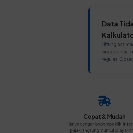
Data Tid
Kalkulat
Hitung estimas
hingga rincia
regulasi Opse
Cepat & Mudah
Hanya dengan beberapa klik, info
pajak langsung muncul di layar A