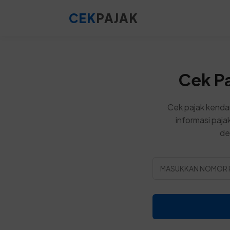
CEK
PAJAK
Cek Pa
Cek pajak kenda
informasi paja
de