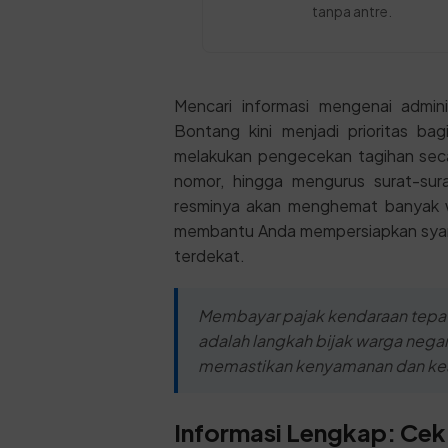
tanpa antre.
Mencari informasi mengenai admin
Bontang kini menjadi prioritas ba
melakukan pengecekan tagihan seca
nomor, hingga mengurus surat-sur
resminya akan menghemat banyak wa
membantu Anda mempersiapkan syara
terdekat.
Membayar pajak kendaraan tepat
adalah langkah bijak warga negar
memastikan kenyamanan dan keam
Informasi Lengkap: Cek