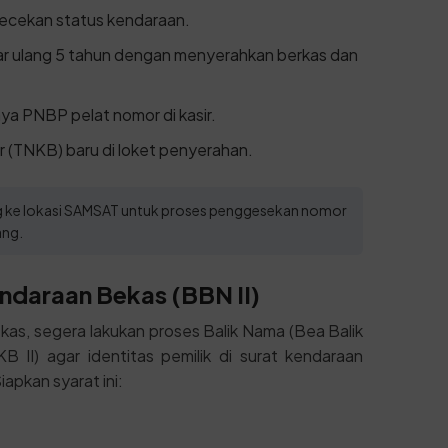
gecekan status kendaraan.
tar ulang 5 tahun dengan menyerahkan berkas dan
ya PNBP pelat nomor di kasir.
 (TNKB) baru di loket penyerahan.
ung ke lokasi SAMSAT untuk proses penggesekan nomor
ang.
ndaraan Bekas (BBN II)
kas, segera lakukan proses Balik Nama (Bea Balik
I) agar identitas pemilik di surat kendaraan
apkan syarat ini: