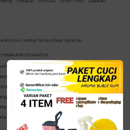
iling, maupun SAMSAT Drive-Thru. Siapkan
rah) Asli / Lembar Notice Pajak tahun lalu
k melakukan prosesnya:
ke kantor SAMSAT terdekat.
yanan.
asi data kepemilikan kendaraan.
ang 1 tahun.
bayaran di loket kasir/pembayaran.
icetak.