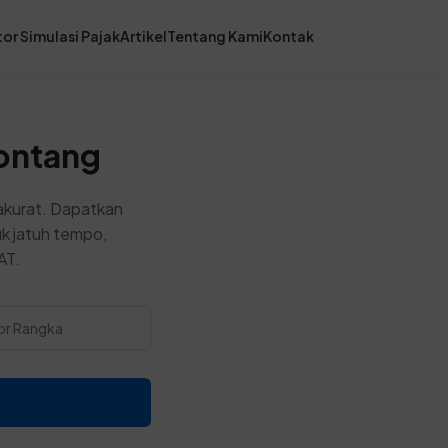
or Simulasi Pajak
Artikel
Tentang Kami
Kontak
Bontang
akurat. Dapatkan
uk jatuh tempo,
AT.