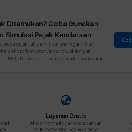
ak Ditemukan? Coba Gunakan
or Simulasi Pajak Kendaraan
Cob
i biaya pajak tahunan, 5 tahunan (ganti plat),
n denda keterlambatan Anda sesuai dengan
n UU HKPD terbaru secara cepat dan transparan.
Layanan Gratis
rmasi
Akses informasi pajak kendaraan dari
K
nda
seluruh provinsi di Indonesia tanpa
I