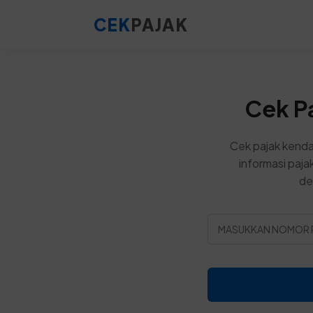
CEK
PAJAK
Cek P
Cek pajak kenda
informasi paja
de