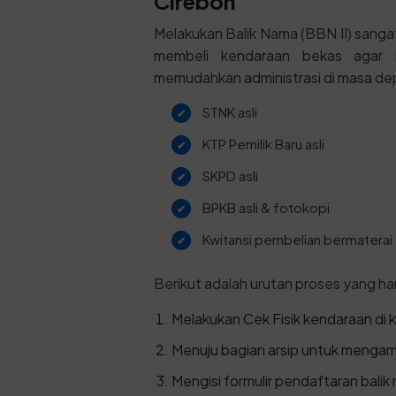
Cirebon
Melakukan Balik Nama (BBN II) sanga
membeli kendaraan bekas agar 
memudahkan administrasi di masa de
STNK asli
KTP Pemilik Baru asli
SKPD asli
BPKB asli & fotokopi
Kwitansi pembelian bermaterai
Berikut adalah urutan proses yang har
Melakukan Cek Fisik kendaraan di 
Menuju bagian arsip untuk mengam
Mengisi formulir pendaftaran balik