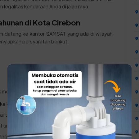
egalitas kendaraan Anda di jalan raya.
ahunan di Kota Cirebon
um datang ke kantor SAMSAT yang ada di wilayah
enyiapkan persyaratan berikut:
k melakukan prosesnya:
ke kantor Samsat terdekat di Kota Cirebon.
daftaran.
 untuk memvalidasi data kepemilikan.
ang 1 tahun.