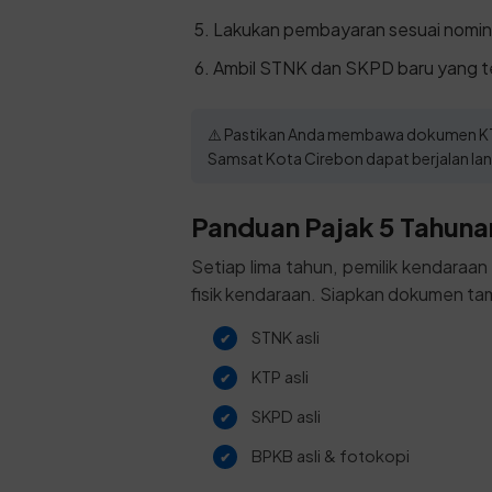
Lakukan pembayaran sesuai nomina
Ambil STNK dan SKPD baru yang te
⚠️ Pastikan Anda membawa dokumen KTP 
Samsat Kota Cirebon dapat berjalan la
Panduan Pajak 5 Tahunan
Setiap lima tahun, pemilik kendaraa
fisik kendaraan. Siapkan dokumen tam
STNK asli
KTP asli
SKPD asli
BPKB asli & fotokopi