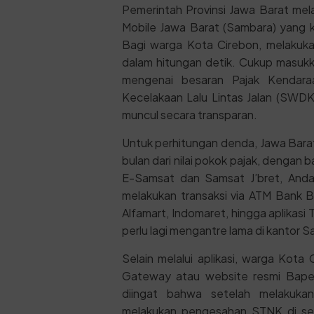
Pemerintah Provinsi Jawa Barat mel
Mobile Jawa Barat (Sambara) yang ki
Bagi warga Kota Cirebon, melakukan
dalam hitungan detik. Cukup masukka
mengenai besaran Pajak Kendar
Kecelakaan Lalu Lintas Jalan (SWDK
muncul secara transparan.
Untuk perhitungan denda, Jawa Bar
bulan dari nilai pokok pajak, dengan
E-Samsat dan Samsat J’bret, Anda
melakukan transaksi via ATM Bank B
Alfamart, Indomaret, hingga aplikas
perlu lagi mengantre lama di kantor S
Selain melalui aplikasi, warga Ko
Gateway atau website resmi Bapen
diingat bahwa setelah melakuka
melakukan pengesahan STNK di sen