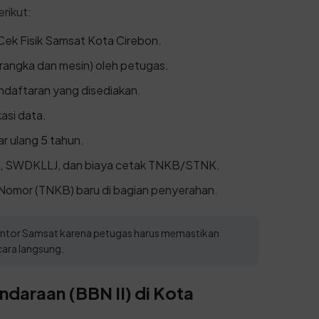
rikut:
Cek Fisik Samsat Kota Cirebon.
rangka dan mesin) oleh petugas.
ndaftaran yang disediakan.
kasi data.
r ulang 5 tahun.
, SWDKLLJ, dan biaya cetak TNKB/STNK.
Nomor (TNKB) baru di bagian penyerahan.
 kantor Samsat karena petugas harus memastikan
ara langsung.
daraan (BBN II) di Kota