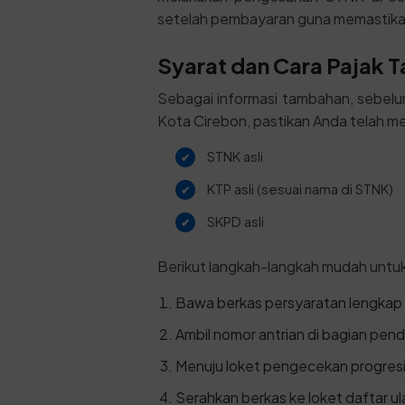
setelah pembayaran guna memastikan l
Syarat dan Cara Pajak T
Sebagai informasi tambahan, sebel
Kota Cirebon, pastikan Anda telah m
STNK asli
KTP asli (sesuai nama di STNK)
SKPD asli
Berikut langkah-langkah mudah untu
Bawa berkas persyaratan lengkap 
Ambil nomor antrian di bagian pen
Menuju loket pengecekan progresif
Serahkan berkas ke loket daftar ul