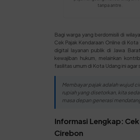
tanpa antre.
Bagi warga yang berdomisili di wilay
Cek Pajak Kendaraan Online di Kota C
digital layanan publik di Jawa Ba
kewajiban hukum, melainkan kontri
fasilitas umum di Kota Udang ini agar
Membayar pajak adalah wujud cin
rupiah yang disetorkan, kita sed
masa depan generasi mendatan
Informasi Lengkap: Cek
Cirebon