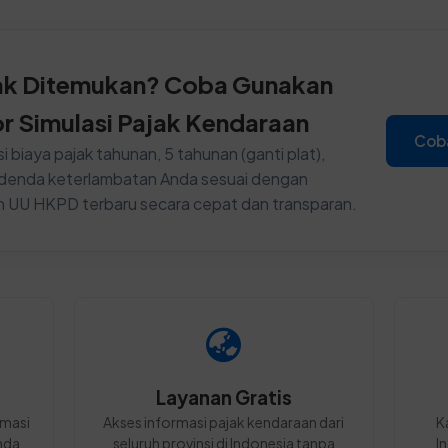
ak Ditemukan? Coba Gunakan
or Simulasi Pajak Kendaraan
Cob
i biaya pajak tahunan, 5 tahunan (ganti plat),
n denda keterlambatan Anda sesuai dengan
n UU HKPD terbaru secara cepat dan transparan.
Layanan Gratis
rmasi
Akses informasi pajak kendaraan dari
K
nda
seluruh provinsi di Indonesia tanpa
I