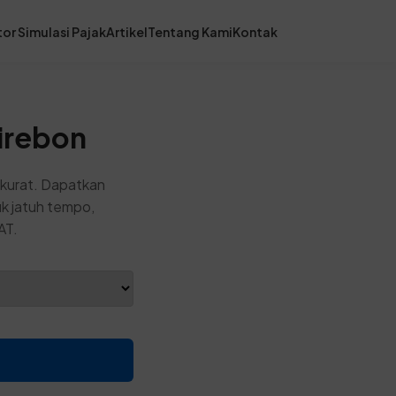
or Simulasi Pajak
Artikel
Tentang Kami
Kontak
irebon
akurat. Dapatkan
uk jatuh tempo,
AT.