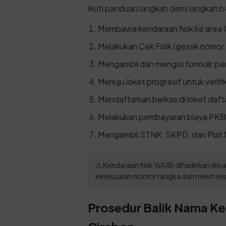
Ikuti panduan langkah demi langkah be
Membawa kendaraan fisik ke area 
Melakukan Cek Fisik (gesek nomor 
Mengambil dan mengisi formulir pe
Menuju loket progresif untuk verifi
Mendaftarkan berkas di loket dafta
Melakukan pembayaran biaya PKB
Mengambil STNK, SKPD, dan Plat 
⚠️ Kendaraan fisik WAJIB dihadirkan di
kesesuaian nomor rangka dan mesin sec
Prosedur Balik Nama Ken