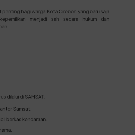
t penting bagi warga Kota Cirebon yang baru saja
kepemilikan menjadi sah secara hukum dan
pan.
us dilalui di SAMSAT:
kantor Samsat.
bil berkas kendaraan.
 nama.