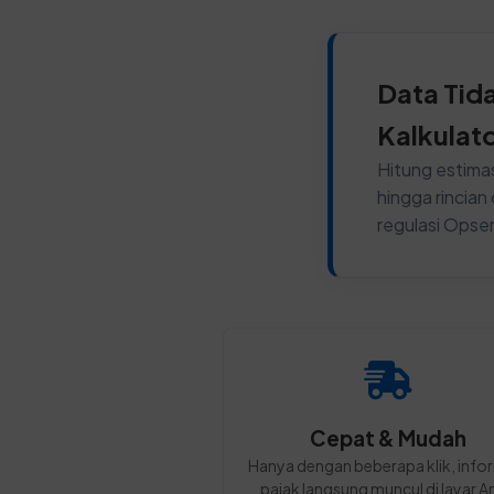
Data Tid
Kalkulat
Hitung estimas
hingga rincia
regulasi Opse
Cepat & Mudah
Hanya dengan beberapa klik, info
pajak langsung muncul di layar A