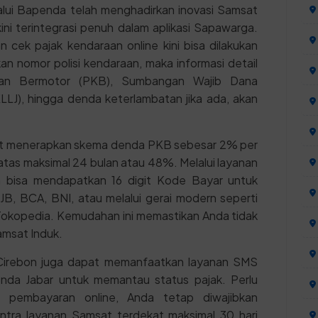
alui Bapenda telah menghadirkan inovasi Samsat
ni terintegrasi penuh dalam aplikasi Sapawarga.
 cek pajak kendaraan online kini bisa dilakukan
n nomor polisi kendaraan, maka informasi detail
aan Bermotor (PKB), Sumbangan Wajib Dana
LLJ), hingga denda keterlambatan jika ada, akan
at menerapkan skema denda PKB sebesar 2% per
 batas maksimal 24 bulan atau 48%. Melalui layanan
 bisa mendapatkan 16 digit Kode Bayar untuk
JB, BCA, BNI, atau melalui gerai modern seperti
i Tokopedia. Kemudahan ini memastikan Anda tidak
amsat Induk.
ta Cirebon juga dapat memanfaatkan layanan SMS
da Jabar untuk memantau status pajak. Perlu
n pembayaran online, Anda tetap diwajibkan
tra layanan Samsat terdekat maksimal 30 hari