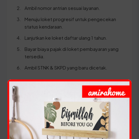
Ambil nomor antrian sesuai layanan.
Menuju loket progresif untuk pengecekan
status kendaraan.
Lanjutkan ke loket daftar ulang 1 tahun.
Bayar biaya pajak di loket pembayaran yang
tersedia.
Ambil STNK & SKPD yang baru dicetak.
⚠️ Pastikan Anda membawa dokumen KTP dan
STNK yang ASLI serta pastikan seluruh data
identitas perusahaan telah sinkron dengan
sistem database SAMSAT Jawa Barat.
Panduan Pajak 5 Tahunan