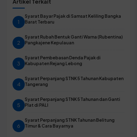
Artikel Terkait
Syarat Bayar Pajak di Samsat Keliling Bangka
1
Barat Terbaru
Syarat Rubah Bentuk Ganti Warna (Rubentina)
2
Pangkajene Kepulauan
Syarat Pembebasan Denda Pajak di
3
Kabupaten Rejang Lebong
Syarat Perpanjang STNK 5 Tahunan Kabupaten
4
Tangerang
Syarat Perpanjang STNK 5 Tahunan dan Ganti
5
Plat di PALI
Syarat Perpanjang STNK Tahunan Belitung
6
Timur & Cara Bayarnya