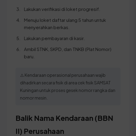
Lakukan verifikasi di loket progresif.
Menuju loket daftar ulang 5 tahun untuk
menyerahkan berkas.
Lakukan pembayaran di kasir.
Ambil STNK, SKPD, dan TNKB (Plat Nomor)
baru.
⚠️ Kendaraan operasional perusahaan wajib
dihadirkan secara fisik di area cek fisik SAMSAT
Kuningan untuk proses gesek nomor rangka dan
nomor mesin.
Balik Nama Kendaraan (BBN
II) Perusahaan