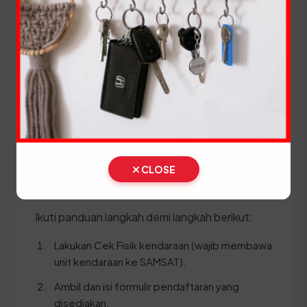
(Ganti Plat) di Jawa Barat
Setiap lima tahun, pemilik kendaraan wajib
melakukan pergantian pelat nomor dan cek fisik
kendaraan. Siapkan dokumen tambahan ini:
STNK asli
KTP asli
SKPD asli
CLOSE
BPKB asli & copy
Ikuti panduan langkah demi langkah berikut:
Lakukan Cek Fisik kendaraan (wajib membawa
unit kendaraan ke SAMSAT).
Ambil dan isi formulir pendaftaran yang
disediakan.