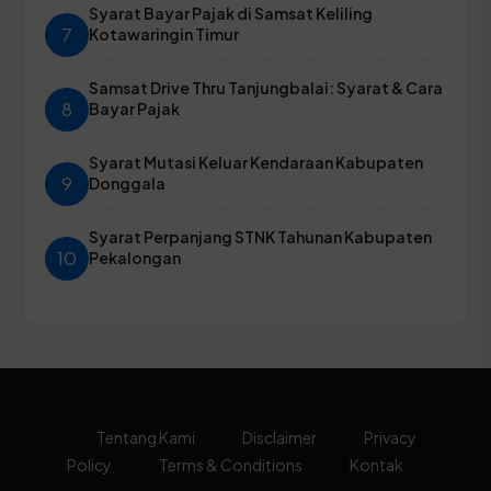
Syarat Bayar Pajak di Samsat Keliling
7
Kotawaringin Timur
Samsat Drive Thru Tanjungbalai: Syarat & Cara
8
Bayar Pajak
Syarat Mutasi Keluar Kendaraan Kabupaten
9
Donggala
Syarat Perpanjang STNK Tahunan Kabupaten
10
Pekalongan
Tentang Kami
Disclaimer
Privacy
Policy
Terms & Conditions
Kontak