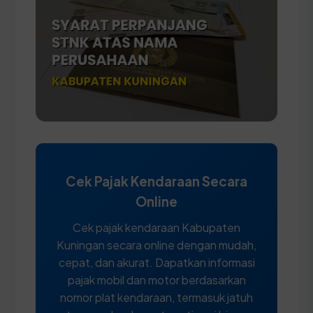
Cek Pajak Kendaraan Secara
Online
Cek pajak kendaraan Kabupaten
Kuningan secara online dengan mudah,
cepat, dan akurat. Dapatkan informasi
pajak mobil dan motor berdasarkan
nomor plat kendaraan, termasuk jatuh