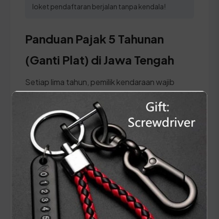
loket pendaftaran berjalan tanpa kendala!
Panduan Pajak 5 Tahunan
(Ganti Plat) di Jawa Tengah
Setiap lima tahun, pemilik kendaraan wajib
melakukan pergantian pelat nomor dan cek fisik
kendaraan. Siapkan dokumen tambahan ini:
STNK asli
KTP asli
SKPD asli
BPKB asli beserta fotokopinya
Ikuti panduan langkah demi langkah berikut: