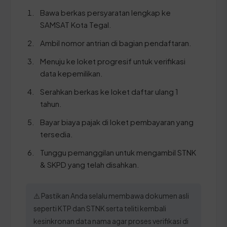
Bawa berkas persyaratan lengkap ke
SAMSAT Kota Tegal.
Ambil nomor antrian di bagian pendaftaran.
Menuju ke loket progresif untuk verifikasi
data kepemilikan.
Serahkan berkas ke loket daftar ulang 1
tahun.
Bayar biaya pajak di loket pembayaran yang
tersedia.
Tunggu pemanggilan untuk mengambil STNK
& SKPD yang telah disahkan.
⚠️ Pastikan Anda selalu membawa dokumen asli
seperti KTP dan STNK serta teliti kembali
kesinkronan data nama agar proses verifikasi di