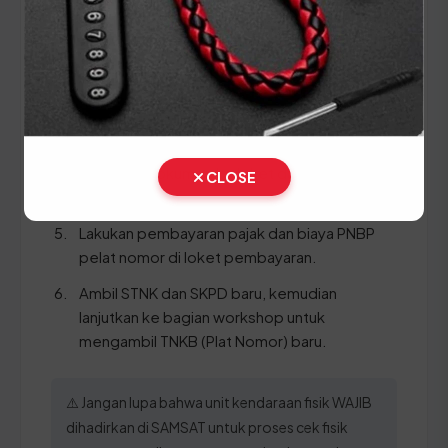
Bawa kendaraan Anda ke area Cek Fisik untuk
gesek nomor rangka dan mesin.
Ambil dan isi formulir pendaftaran yang
disediakan oleh petugas.
Lakukan verifikasi di loket progresif.
Serahkan dokumen ke loket daftar ulang 5
CLOSE
tahun.
Lakukan pembayaran pajak dan biaya PNBP
pelat nomor di loket pembayaran.
Ambil STNK dan SKPD baru, kemudian
lanjutkan ke bagian workshop untuk
mengambil TNKB (Plat Nomor) baru.
⚠️ Jangan lupa bahwa unit kendaraan fisik WAJIB
dihadirkan di SAMSAT untuk proses cek fisik