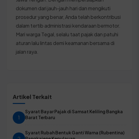
dokumen dari jauh-jauh hari dan mengikuti
prosedur yang benar, Anda telah berkontribusi
dalam tertib administrasi kendaraan bermotor.
Mari warga Tegal, selalu taat pajak dan patuhi
aturan lalu lintas demi keamanan bersama di
jalan raya.
Artikel Terkait
Syarat Bayar Pajak di Samsat Keliling Bangka
1
Barat Terbaru
Syarat Rubah Bentuk Ganti Warna (Rubentina)
2
Pangkajene Kepulauan