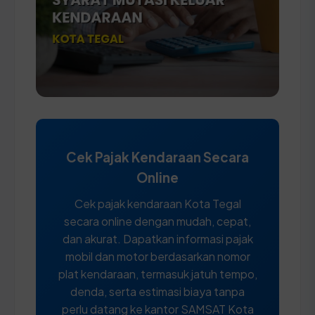
Cek Pajak Kendaraan Secara
Online
Cek pajak kendaraan Kota Tegal
secara online dengan mudah, cepat,
dan akurat. Dapatkan informasi pajak
mobil dan motor berdasarkan nomor
plat kendaraan, termasuk jatuh tempo,
denda, serta estimasi biaya tanpa
perlu datang ke kantor SAMSAT Kota