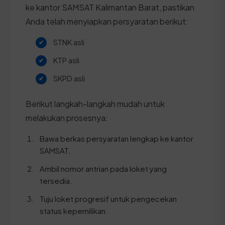
ke kantor SAMSAT Kalimantan Barat, pastikan
Anda telah menyiapkan persyaratan berikut:
STNK asli
KTP asli
SKPD asli
Berikut langkah-langkah mudah untuk
melakukan prosesnya:
Bawa berkas persyaratan lengkap ke kantor
SAMSAT.
Ambil nomor antrian pada loket yang
tersedia.
Tuju loket progresif untuk pengecekan
status kepemilikan.