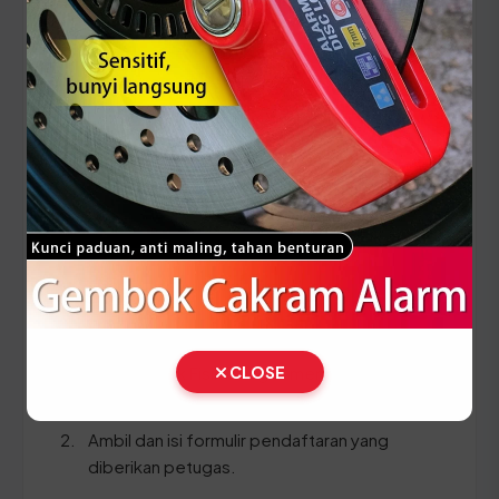
Setiap lima tahun, pemilik kendaraan wajib
melakukan pergantian pelat nomor dan cek fisik
kendaraan. Siapkan dokumen tambahan ini:
STNK asli
KTP asli
SKPD asli
BPKB asli & copy
Ikuti panduan langkah demi langkah berikut:
CLOSE
Lakukan Cek Fisik dengan membawa
kendaraan langsung ke area yang disediakan.
Ambil dan isi formulir pendaftaran yang
diberikan petugas.