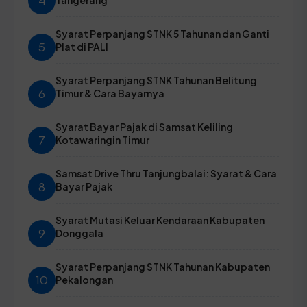
4
Syarat Perpanjang STNK 5 Tahunan dan Ganti
5
Plat di PALI
Syarat Perpanjang STNK Tahunan Belitung
6
Timur & Cara Bayarnya
Syarat Bayar Pajak di Samsat Keliling
7
Kotawaringin Timur
Samsat Drive Thru Tanjungbalai: Syarat & Cara
8
Bayar Pajak
Syarat Mutasi Keluar Kendaraan Kabupaten
9
Donggala
Syarat Perpanjang STNK Tahunan Kabupaten
10
Pekalongan