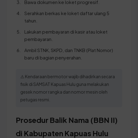
Bawa dokumen ke loket progresif.
Serahkan berkas ke loket daftar ulang 5
tahun.
Lakukan pembayaran di kasir atau loket
pembayaran.
Ambil STNK, SKPD, dan TNKB (Plat Nomor)
baru di bagian penyerahan.
⚠️ Kendaraan bermotor wajib dihadirkan secara
fisik di SAMSAT Kapuas Hulu guna melakukan
gesek nomor rangka dan nomor mesin oleh
petugas resmi.
Prosedur Balik Nama (BBN II)
di Kabupaten Kapuas Hulu