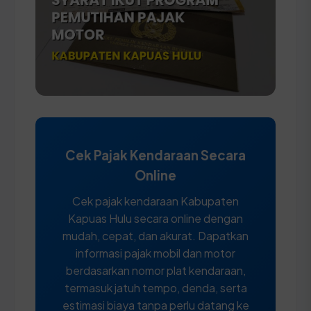
Cek Pajak Kendaraan Secara
Online
Cek pajak kendaraan Kabupaten
Kapuas Hulu secara online dengan
mudah, cepat, dan akurat. Dapatkan
informasi pajak mobil dan motor
berdasarkan nomor plat kendaraan,
termasuk jatuh tempo, denda, serta
estimasi biaya tanpa perlu datang ke