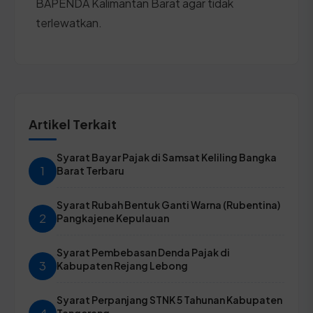
BAPENDA Kalimantan Barat agar tidak
terlewatkan.
Artikel Terkait
Syarat Bayar Pajak di Samsat Keliling Bangka
1
Barat Terbaru
Syarat Rubah Bentuk Ganti Warna (Rubentina)
2
Pangkajene Kepulauan
Syarat Pembebasan Denda Pajak di
3
Kabupaten Rejang Lebong
Syarat Perpanjang STNK 5 Tahunan Kabupaten
Tangerang