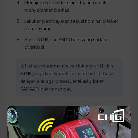
Menuju loket daftar ulang 1 tahun untuk
menyerahkan berkas.
Lakukan pembayaran sesuai nominal di loket
pembayaran.
Ambil STNK dan SKPD baru yang sudah
divalidasi.
⚠️ Pastikan Anda membawa dokumen KTP dan
STNK yang datanya sinkron dan masih terbaca
dengan jelas agar proses verifikasi di loket
SAMSAT tidak terhambat.
Panduan Pajak 5 Tahunan
(Ganti Plat) di Kalimantan
Barat