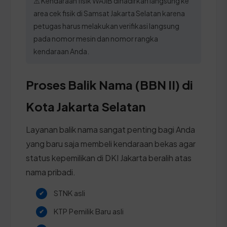
⚠️ Kendaraan fisik WAJIB dihadirkan langsung ke
area cek fisik di Samsat Jakarta Selatan karena
petugas harus melakukan verifikasi langsung
pada nomor mesin dan nomor rangka
kendaraan Anda.
Proses Balik Nama (BBN II) di
Kota Jakarta Selatan
Layanan balik nama sangat penting bagi Anda
yang baru saja membeli kendaraan bekas agar
status kepemilikan di DKI Jakarta beralih atas
nama pribadi.
STNK asli
KTP Pemilik Baru asli