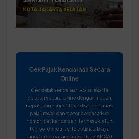
Cek Pajak Kendaraan Secara
Online
Cek pajak kendaraan Kota Jakarta
Selatan secara online dengan mudah,
cepat, dan akurat. Dapatkan informasi
pajak mobil dan motor berdasarkan
nomor plat kendaraan, termasuk jatuh
tempo, denda, serta estimasi biaya
tanpa perlu datang ke kantor SAMSAT