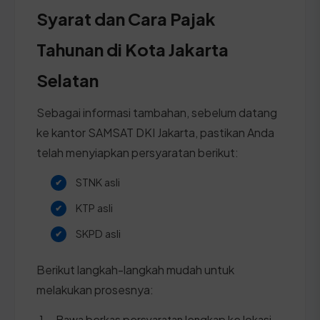
Syarat dan Cara Pajak
Tahunan di Kota Jakarta
Selatan
Sebagai informasi tambahan, sebelum datang
ke kantor SAMSAT DKI Jakarta, pastikan Anda
telah menyiapkan persyaratan berikut:
STNK asli
KTP asli
SKPD asli
Berikut langkah-langkah mudah untuk
melakukan prosesnya:
Bawa berkas persyaratan lengkap ke lokasi