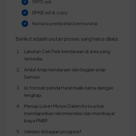
SKPD asli
BPKB asli & copy
Kwitansi pembelian bermaterai
Berikut adalah urutan proses yang harus dilalui:
Lakukan Cek Fisik kendaraan di area yang
tersedia.
Ambil Arsip kendaraan dari bagian arsip
Samsat.
Isi formulir pendaftaran balik nama dengan
lengkap.
Menuju Loket Mutasi Dalam Kota untuk
mendapatkan rekomendasi dan membayar
biaya PNBP.
Validasi di bagian progresif.