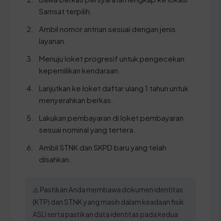
Samsat terpilih.
Ambil nomor antrian sesuai dengan jenis
layanan.
Menuju loket progresif untuk pengecekan
kepemilikan kendaraan.
Lanjutkan ke loket daftar ulang 1 tahun untuk
menyerahkan berkas.
Lakukan pembayaran di loket pembayaran
sesuai nominal yang tertera.
Ambil STNK dan SKPD baru yang telah
disahkan.
⚠️ Pastikan Anda membawa dokumen identitas
(KTP) dan STNK yang masih dalam keadaan fisik
ASLI serta pastikan data identitas pada kedua