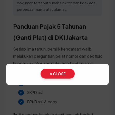
dokumen tersebut sudah sinkron dan tidak ada
perbedaan nama atau alamat.
Panduan Pajak 5 Tahunan
(Ganti Plat) di DKI Jakarta
Setiap lima tahun, pemilik kendaraan wajib
melakukan pergantian pelat nomor dan cek fisik
kendaraan. Siapkan dokumen tambahan ini:
CLOSE
STNK asli
KTP asli
SKPD asli
BPKB asli & copy
Ikuti panduan langkah demi langkah berikut: