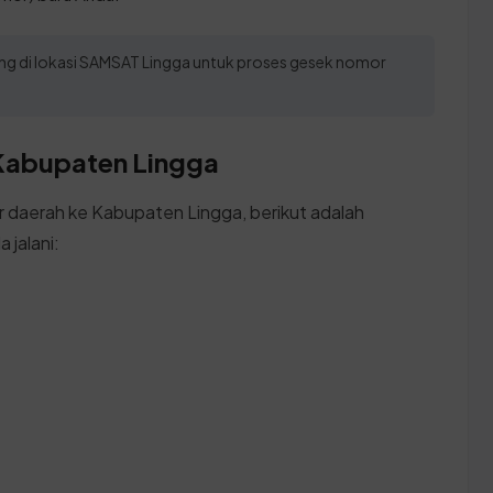
sung di lokasi SAMSAT Lingga untuk proses gesek nomor
 Kabupaten Lingga
r daerah ke Kabupaten Lingga, berikut adalah
 jalani: