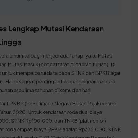
ses Lengkap Mutasi Kendaraan
Lingga
ara umum terbagi menjadi dua tahap, yaitu Mutasi
 dan Mutasi Masuk (pendaftaran di daerah tujuan). Di
uan untuk memperbarui data pada STNK dan BPKB agar
ru. Hal ini sangat penting untuk menghindari kendala
unan atau lima tahunan di kemudian hari.
tarif PNBP (Penerimaan Negara Bukan Pajak) sesuai
Tahun 2020. Untuk kendaraan roda dua, biaya
000, STNK Rp100.000, dan TNKB (plat nomor)
an roda empat, biaya BPKB adalah Rp375.000, STNK
 ini di luar dari PKB (Pajak Kendaraan Bermotor)