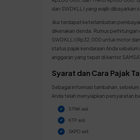
dan SWDKLLJ yang wajib dibayarkan s
Jika terdapat keterlambatan pembayar
dikenakan denda. Rumus perhitungan
SWDKLLJ (Rp32.000 untuk motor dan 
status pajak kendaraan Anda sebelum
anggaran yang tepat di kantor SAMSA
Syarat dan Cara Pajak T
Sebagai informasi tambahan, sebelum
Anda telah menyiapkan persyaratan be
STNK asli
KTP asli
SKPD asli