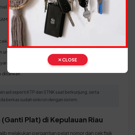
 melakukan prosesnya:
 SAMSAT.
cekan data.
hun untuk menyerahkan berkas.
CLOSE
aran sesuai nominal yang tertera.
 disahkan.
 asli seperti KTP dan STNK saat berkunjung, serta
pada berkas sudah sinkron dengan sistem.
(Ganti Plat) di Kepulauan Riau
ajib melakukan pergantian pelat nomor dan cek fisik