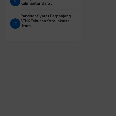
9
Kalimantan Barat
Panduan Syarat Perpanjang
STNK Tahunan Kota Jakarta
10
Utara