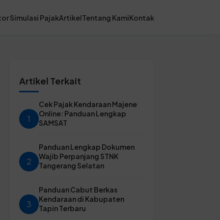
or Simulasi Pajak
Artikel
Tentang Kami
Kontak
Artikel Terkait
Cek Pajak Kendaraan Majene
Online: Panduan Lengkap
1
SAMSAT
Panduan Lengkap Dokumen
Wajib Perpanjang STNK
2
Tangerang Selatan
Panduan Cabut Berkas
Kendaraan di Kabupaten
3
Tapin Terbaru