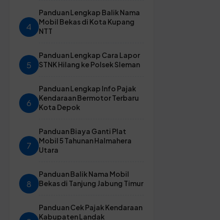
Panduan Lengkap Balik Nama
Mobil Bekas di Kota Kupang
4
NTT
Panduan Lengkap Cara Lapor
5
STNK Hilang ke Polsek Sleman
Panduan Lengkap Info Pajak
Kendaraan Bermotor Terbaru
6
Kota Depok
Panduan Biaya Ganti Plat
Mobil 5 Tahunan Halmahera
7
Utara
Panduan Balik Nama Mobil
8
Bekas di Tanjung Jabung Timur
Panduan Cek Pajak Kendaraan
Kabupaten Landak