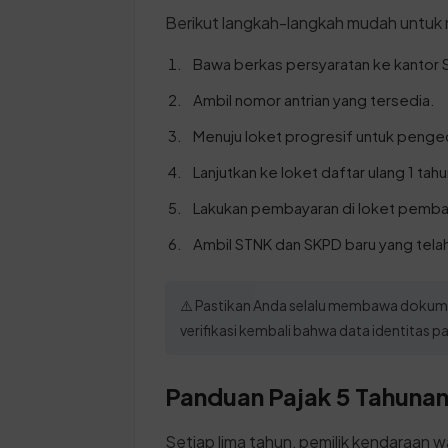
Berikut langkah-langkah mudah untuk
Bawa berkas persyaratan ke kantor
Ambil nomor antrian yang tersedia.
Menuju loket progresif untuk penge
Lanjutkan ke loket daftar ulang 1 ta
Lakukan pembayaran di loket pembay
Ambil STNK dan SKPD baru yang telah
⚠️ Pastikan Anda selalu membawa dokumen
verifikasi kembali bahwa data identitas 
Panduan Pajak 5 Tahunan 
Setiap lima tahun, pemilik kendaraan w