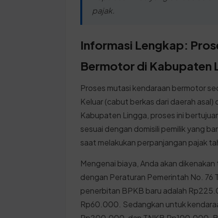
pajak.
Informasi Lengkap: Pro
Bermotor di Kabupaten 
Proses mutasi kendaraan bermotor sec
Keluar (cabut berkas dari daerah asal)
Kabupaten Lingga, proses ini bertuj
sesuai dengan domisili pemilik yang ba
saat melakukan perpanjangan pajak tah
Mengenai biaya, Anda akan dikenakan 
dengan Peraturan Pemerintah No. 76 
penerbitan BPKB baru adalah Rp225.
Rp60.000. Sedangkan untuk kendara
Rp200.000, dan TNKB Rp100.000. Biaya