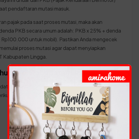
aat pendaftaran mutasi masuk.
an pajak pada saat proses mutasi, maka akan
 denda PKB secara umum adalah: PKB x 25% + denda
Rp100.000 untuk mobil). Pastikan Anda mengecek
 memulai proses mutasi agar dapat menyiapkan
T Kabupaten Lingga.
ahunan di Kabupaten Lingga
 datang ke kantor SAMSAT Kepulauan Riau, pastikan
rikut: