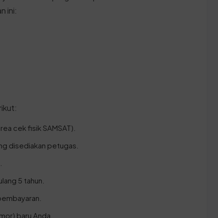
 ini:
ikut:
rea cek fisik SAMSAT).
ang disediakan petugas.
.
ulang 5 tahun.
 pembayaran.
omor) baru Anda.