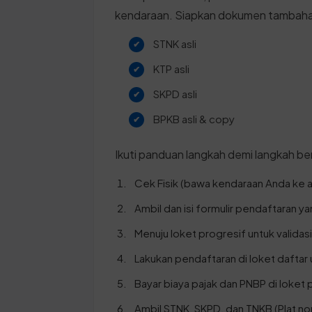
kendaraan. Siapkan dokumen tambahan
STNK asli
KTP asli
SKPD asli
BPKB asli & copy
Ikuti panduan langkah demi langkah ber
Cek Fisik (bawa kendaraan Anda ke a
Ambil dan isi formulir pendaftaran y
Menuju loket progresif untuk validasi
Lakukan pendaftaran di loket daftar 
Bayar biaya pajak dan PNBP di loket
Ambil STNK, SKPD, dan TNKB (Plat n