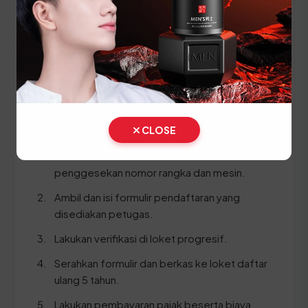
STNK asli
KTP asli
SKPD asli
BPKB asli & copy
Ikuti panduan langkah demi langkah berikut:
CLOSE
Bawa kendaraan Anda ke area Cek Fisik untuk
penggesekan nomor rangka dan mesin.
Ambil dan isi formulir pendaftaran yang
disediakan petugas.
Lakukan verifikasi di loket progresif.
Serahkan formulir dan berkas ke loket daftar
ulang 5 tahun.
Lakukan pembayaran pajak beserta biaya