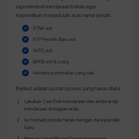
saja membeli kendaraan bekas agar
kepemilikan menjadi sah atas nama sendiri.
STNK asli
KTP Pemilik Baru asli
SKPD asli
BPKB asli & copy
Kwitansi pembelian yang sah
Berikut adalah urutan proses yang harus dilalui:
Lakukan Cek Fisik kendaraan dan ambil arsip
kendaraan di bagian arsip.
Isi formulir pendaftaran dengan data pemilik
baru.
Menuju Loket Mutasi Dalam Kota untuk