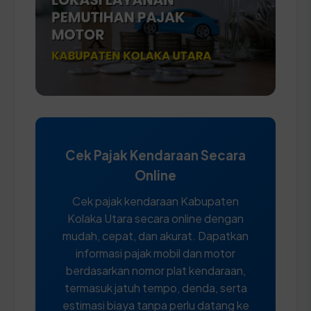
Cek Pajak Kendaraan Secara
Online
Cek pajak kendaraan Kabupaten
Kolaka Utara secara online dengan
mudah, cepat, dan akurat. Dapatkan
informasi pajak mobil dan motor
berdasarkan nomor plat kendaraan,
termasuk jatuh tempo, denda, serta
estimasi biaya tanpa perlu datang ke