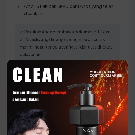
Ambil STNK dan SKPD baru Anda yang telah
disahkan.
⚠️ Pastikan Anda membawa dokumen KTP dan
STNK asli yang datanya saling sinkron untuk
menghindari kendala verifikasi identitas di loket
pelayanan.
Panduan Pajak 5 Tahunan
(Ganti Plat) di Sulawesi
Tenggara
Setiap lima tahun, pemilik kendaraan wajib
melakukan pergantian pelat nomor dan cek fisik
kendaraan. Siapkan dokumen tambahan ini: