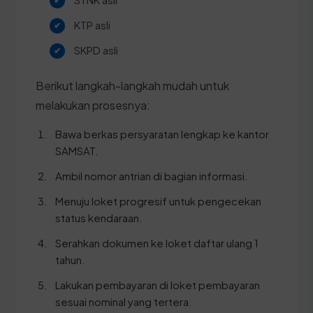
KTP asli
SKPD asli
Berikut langkah-langkah mudah untuk
melakukan prosesnya:
Bawa berkas persyaratan lengkap ke kantor
SAMSAT.
Ambil nomor antrian di bagian informasi.
Menuju loket progresif untuk pengecekan
status kendaraan.
Serahkan dokumen ke loket daftar ulang 1
tahun.
Lakukan pembayaran di loket pembayaran
sesuai nominal yang tertera.