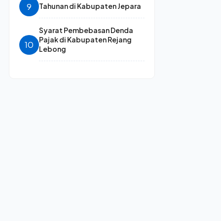
9
Tahunan di Kabupaten Jepara
Syarat Pembebasan Denda
Pajak di Kabupaten Rejang
10
Lebong