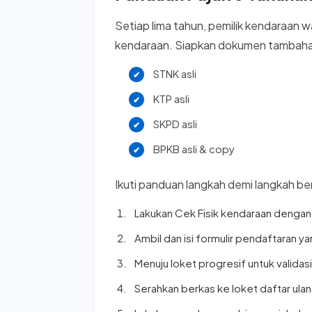
Setiap lima tahun, pemilik kendaraan w
kendaraan. Siapkan dokumen tambahan
STNK asli
KTP asli
SKPD asli
BPKB asli & copy
Ikuti panduan langkah demi langkah ber
Lakukan Cek Fisik kendaraan dengan
Ambil dan isi formulir pendaftaran y
Menuju loket progresif untuk validas
Serahkan berkas ke loket daftar ulan