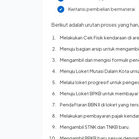
Kwitansi pembelian bermaterai
Berikut adalah urutan proses yang harus
Melakukan Cek Fisik kendaraan di ar
Menuju bagian arsip untuk mengambi
Mengambil dan mengisi formulir pend
Menuju Loket Mutasi Dalam Kota un
Melalui loket progresif untuk penge
Menuju Loket BPKB untuk membayar
Pendaftaran BBN II di loket yang ter
Melakukan pembayaran pajak kendar
Mengambil STNK dan TNKB baru.
Mengambil BPKB baru sesuai dengan 