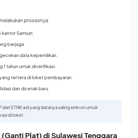
 melakukan prosesnya:
 kantor Samsat.
ang berjaga.
ngecekan data kepemilikan.
 1 tahun untuk diverifikasi.
yang tertera di loket pembayaran.
idasi dan dicetak baru.
an STNK asli yang datanya saling sinkron untuk
asi di loket.
(Ganti Plat) di Sulawesi Tenggara