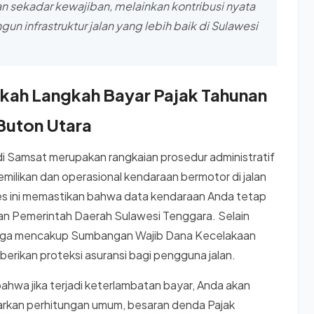
 sekadar kewajiban, melainkan kontribusi nyata
 infrastruktur jalan yang lebih baik di Sulawesi
gkah Langkah Bayar Pajak Tahunan
Buton Utara
di Samsat merupakan rangkaian prosedur administratif
milikan dan operasional kendaraan bermotor di jalan
es ini memastikan bahwa data kendaraan Anda tetap
an Pemerintah Daerah Sulawesi Tenggara. Selain
 juga mencakup Sumbangan Wajib Dana Kecelakaan
erikan proteksi asuransi bagi pengguna jalan.
hwa jika terjadi keterlambatan bayar, Anda akan
arkan perhitungan umum, besaran denda Pajak