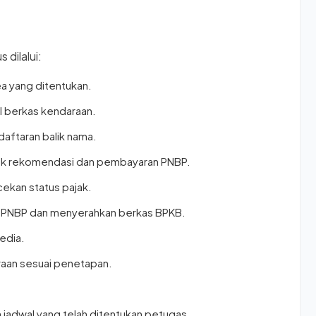
 dilalui:
ea yang ditentukan.
l berkas kendaraan.
aftaran balik nama.
tuk rekomendasi dan pembayaran PNBP.
cekan status pajak.
 PNBP dan menyerahkan berkas BPKB.
sedia.
aan sesuai penetapan.
jadwal yang telah ditentukan petugas.