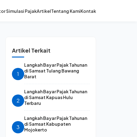
or Simulasi Pajak
Artikel
Tentang Kami
Kontak
Artikel Terkait
Langkah Bayar Pajak Tahunan
di Samsat Tulang Bawang
1
Barat
Langkah Bayar Pajak Tahunan
di Samsat Kapuas Hulu
2
Terbaru
Langkah Bayar Pajak Tahunan
di Samsat Kabupaten
3
Mojokerto