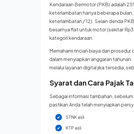
Kendaraan Bermotor (PKB) adalah 25% p
keterlambatan hanya beberapa bulan,
keterlambatan / 12). Selain denda P
besarnya flat untuk motor (sekitar Rp
kategori kendaraan.
Memahami rincian biaya dan prosedur
dalam menyiapkan anggaran tahunan. 
melalui layanan digital jika tersedia
Syarat dan Cara Pajak T
Sebagai informasi tambahan, sebelum
pastikan Anda telah menyiapkan persy
STNK asli
KTP asli