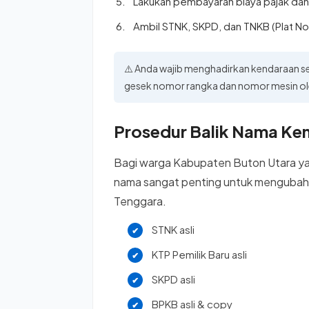
Lakukan pembayaran biaya pajak dan 
Ambil STNK, SKPD, dan TNKB (Plat No
⚠️ Anda wajib menghadirkan kendaraan se
gesek nomor rangka dan nomor mesin ol
Prosedur Balik Nama Ken
Bagi warga Kabupaten Buton Utara yan
nama sangat penting untuk mengubah s
Tenggara.
STNK asli
KTP Pemilik Baru asli
SKPD asli
BPKB asli & copy