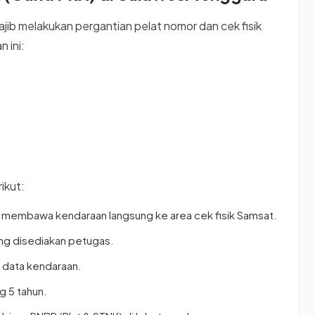
ajib melakukan pergantian pelat nomor dan cek fisik
 ini:
ikut:
 membawa kendaraan langsung ke area cek fisik Samsat.
ang disediakan petugas.
i data kendaraan.
g 5 tahun.