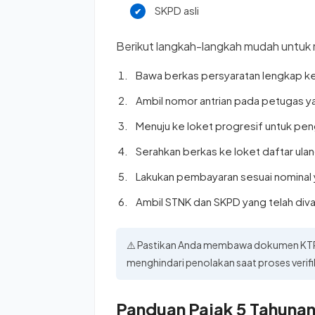
SKPD asli
Berikut langkah-langkah mudah untuk
Bawa berkas persyaratan lengkap ke
Ambil nomor antrian pada petugas y
Menuju ke loket progresif untuk pe
Serahkan berkas ke loket daftar ulang
Lakukan pembayaran sesuai nominal 
Ambil STNK dan SKPD yang telah dival
⚠️ Pastikan Anda membawa dokumen KTP d
menghindari penolakan saat proses verifik
Panduan Pajak 5 Tahunan 