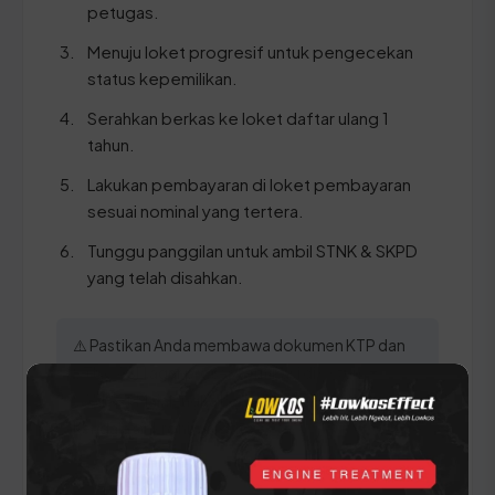
petugas.
Menuju loket progresif untuk pengecekan
status kepemilikan.
Serahkan berkas ke loket daftar ulang 1
tahun.
Lakukan pembayaran di loket pembayaran
sesuai nominal yang tertera.
Tunggu panggilan untuk ambil STNK & SKPD
yang telah disahkan.
⚠️ Pastikan Anda membawa dokumen KTP dan
STNK ASLI agar proses verifikasi di sistem
SAMSAT Majalengka berjalan lancar tanpa
kendala sinkronisasi data.