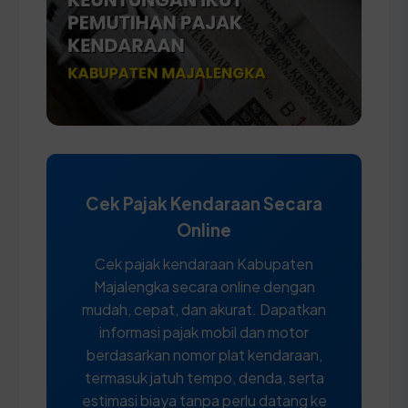
Cek Pajak Kendaraan Secara
Online
Cek pajak kendaraan Kabupaten
Majalengka secara online dengan
mudah, cepat, dan akurat. Dapatkan
informasi pajak mobil dan motor
berdasarkan nomor plat kendaraan,
termasuk jatuh tempo, denda, serta
estimasi biaya tanpa perlu datang ke