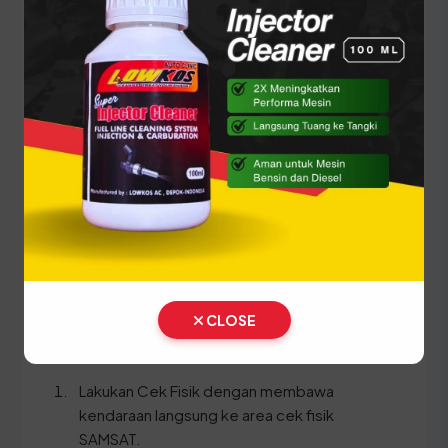
Panduan Pajak 5 Tahunan
(Ganti Plat) di Jawa Barat
Setiap lima tahun, pemilik kendaraan wajib
melakukan pergantian pelat nomor dan cek fisik
kendaraan. Siapkan dokumen tambahan ini:
STNK asli
KTP asli
SKPD asli
BPKB asli & copy
CLOSE
Ikuti panduan langkah demi langkah berikut:
Lakukan Cek Fisik dengan membawa
kendaraan langsung ke area cek fisik
SAMSAT.