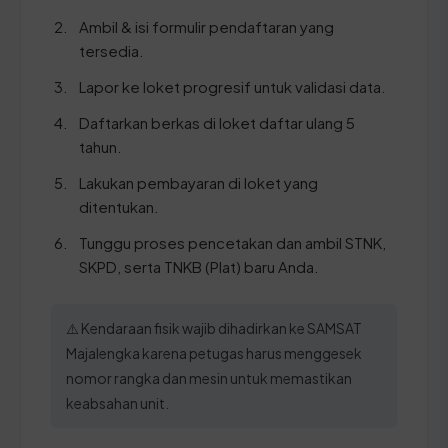
Ambil & isi formulir pendaftaran yang
tersedia.
Lapor ke loket progresif untuk validasi data.
Daftarkan berkas di loket daftar ulang 5
tahun.
Lakukan pembayaran di loket yang
ditentukan.
Tunggu proses pencetakan dan ambil STNK,
SKPD, serta TNKB (Plat) baru Anda.
⚠️ Kendaraan fisik wajib dihadirkan ke SAMSAT
Majalengka karena petugas harus menggesek
nomor rangka dan mesin untuk memastikan
keabsahan unit.