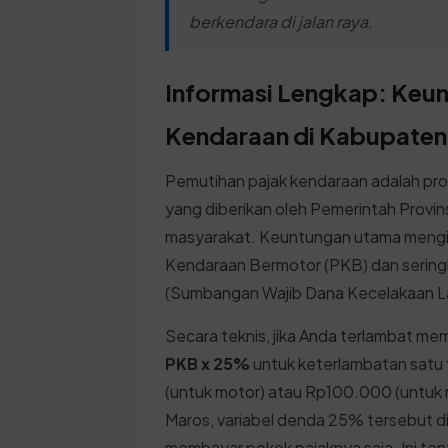
berkendara di jalan raya.
Informasi Lengkap: Keun
Kendaraan di Kabupaten
Pemutihan pajak kendaraan adalah pr
yang diberikan oleh Pemerintah Provi
masyarakat. Keuntungan utama mengik
Kendaraan Bermotor (PKB) dan seri
(Sumbangan Wajib Dana Kecelakaan La
Secara teknis, jika Anda terlambat m
PKB x 25%
untuk keterlambatan sat
(untuk motor) atau Rp100.000 (untuk 
Maros, variabel denda 25% tersebut 
membayar pokok pajaknya saja. Ini t