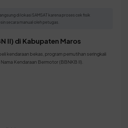
angsung di lokasi SAMSAT karena proses cek fisik
in secara manual oleh petugas.
N II) di Kabupaten Maros
eli kendaraan bekas, program pemutihan seringkali
ik Nama Kendaraan Bermotor (BBNKB II).