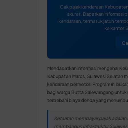
Cek pajak kendaraan Kabupaten
akurat. Dapatkan informasi p
kendaraan, termasuk jatuh tempo,
ke kantor
Ce
Mendapatkan informasi mengenai Keun
Kabupaten Maros, Sulawesi Selatan me
kendaraan bermotor. Program ini bukan
bagi warga Butta Salewangang untuk 
terbebani biaya denda yang menumpu
Ketaatan membayar pajak adalah 
membangun infrastruktur Sulawes