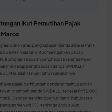
tungan Ikut Pemutihan Pajak
 Maros
ogram diskon atau penghapusan denda administratif
nsi Sulawesi Selatan untuk meringankan beban
uti program ini adalah penghapusan Denda Pajak
ngkali mencakup penghapusan denda SWDKLLJ
lu Lintas Jalan) tahun-tahun sebelumnya.
embayar pajak, perhitungan denda normalnya adalah
u tahun, ditambah denda SWDKLLJ sebesar Rp32.000
mobil). Dengan mengikuti pemutihan di Kabupaten
dipangkas menjadi 0%, sehingga Anda cukup
entu sangat menghemat pengeluaran rumah tangga,