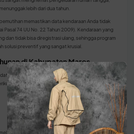
menunggak lebih dari dua tahun.
ti pemutihan memastikan data kendaraan Anda tidak
uai Pasal 74 UU No. 22 Tahun 2009). Kendaraan yang
 dan tidak bisa diregistrasi ulang, sehingga program
h solusi preventif yang sangat krusial.
ahunan di Kabupaten Maros
 datang ke kantor SAMSAT Sulawesi Selatan, pastikan
rikut:
 melakukan prosesnya: