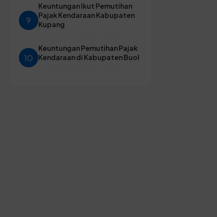
Keuntungan Ikut Pemutihan
Pajak Kendaraan Kabupaten
9
Kupang
Keuntungan Pemutihan Pajak
10
Kendaraan di Kabupaten Buol