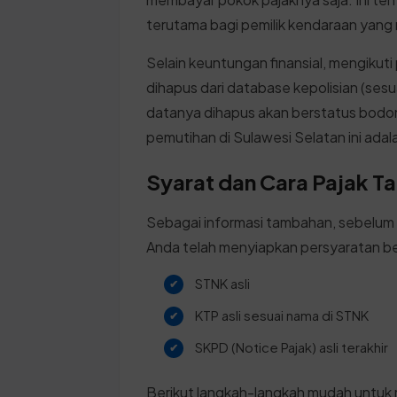
terutama bagi pemilik kendaraan yang 
Selain keuntungan finansial, mengiku
dihapus dari database kepolisian (ses
datanya dihapus akan berstatus bodong
pemutihan di Sulawesi Selatan ini adala
Syarat dan Cara Pajak T
Sebagai informasi tambahan, sebelum
Anda telah menyiapkan persyaratan be
STNK asli
KTP asli sesuai nama di STNK
SKPD (Notice Pajak) asli terakhir
Berikut langkah-langkah mudah untuk