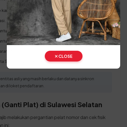
e kantor SAMSAT Maros.
asi.
if untuk pengecekan kepemilikan kendaraan.
n untuk menyerahkan berkas.
ran (Kasir/Bank).
CLOSE
ta SKPD baru Anda yang telah disahkan.
entitas asli yang masih berlaku dan datanya sinkron
n di loket pendaftaran.
(Ganti Plat) di Sulawesi Selatan
ajib melakukan pergantian pelat nomor dan cek fisik
 ini: