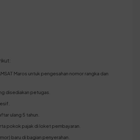
ikut:
SAMSAT Maros untuk pengesahan nomor rangka dan
ang disediakan petugas.
esif.
ftar ulang 5 tahun.
rta pokok pajak di loket pembayaran.
mor) baru di bagian penyerahan.