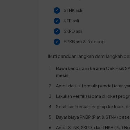
STNK asli
KTP asli
SKPD asli
BPKB asli & fotokopi
Ikuti panduan langkah demi langkah ber
Bawa kendaraan ke area Cek Fisik 
mesin.
Ambil dan isi formulir pendaftaran y
Lakukan verifikasi data di loket progr
Serahkan berkas lengkap ke loket da
Bayar biaya PNBP (Plat & STNK) bese
Ambil STNK, SKPD, dan TNKB (Plat No