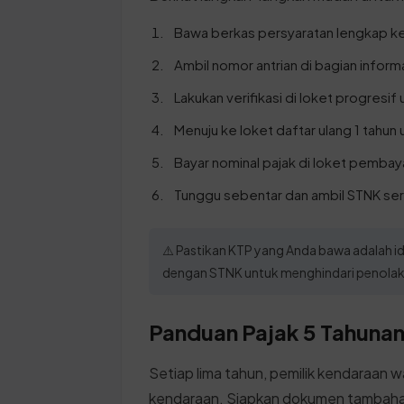
Bawa berkas persyaratan lengkap k
Ambil nomor antrian di bagian inform
Lakukan verifikasi di loket progres
Menuju ke loket daftar ulang 1 tahu
Bayar nominal pajak di loket pembaya
Tunggu sebentar dan ambil STNK ser
⚠️ Pastikan KTP yang Anda bawa adalah id
dengan STNK untuk menghindari penolaka
Panduan Pajak 5 Tahunan 
Setiap lima tahun, pemilik kendaraan w
kendaraan. Siapkan dokumen tambahan