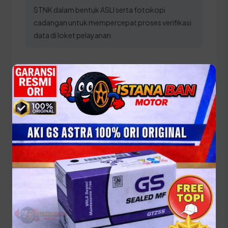
STNK dalam bentuk ASLI serta fotokopi
cadangan untuk mempercepat proses verifikasi
data di loket pelayanan.
Panduan Pajak 5 Tahunan
(Ganti Plat) di Jawa Barat
Setiap lima tahun, pemilik kendaraan wajib
melakukan pergantian pelat nomor dan cek fisik
kendaraan. Siapkan dokumen tambahan ini:
STNK asli
KTP asli
SKPD asli
BPKB asli & copy