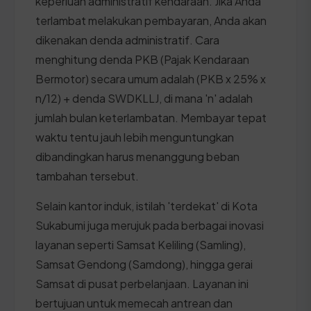
keperluan administratif kendaraan. Jika Anda
terlambat melakukan pembayaran, Anda akan
dikenakan denda administratif. Cara
menghitung denda PKB (Pajak Kendaraan
Bermotor) secara umum adalah (PKB x 25% x
n/12) + denda SWDKLLJ, di mana 'n' adalah
jumlah bulan keterlambatan. Membayar tepat
waktu tentu jauh lebih menguntungkan
dibandingkan harus menanggung beban
tambahan tersebut.
Selain kantor induk, istilah 'terdekat' di Kota
Sukabumi juga merujuk pada berbagai inovasi
layanan seperti Samsat Keliling (Samling),
Samsat Gendong (Samdong), hingga gerai
Samsat di pusat perbelanjaan. Layanan ini
bertujuan untuk memecah antrean dan