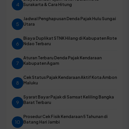
4
Surakarta & Cara Hitung
Jadwal Penghapusan Denda Pajak Hulu Sungai
5
Utara
Biaya Duplikat STNK Hilang di Kabupaten Rote
6
Ndao Terbaru
Aturan Terbaru Denda Pajak Kendaraan
7
Kabupaten Agam
Cek Status Pajak Kendaraan Aktif Kota Ambon
8
Maluku
Syarat Bayar Pajak di Samsat Keliling Bangka
9
Barat Terbaru
Prosedur Cek Fisik Kendaraan 5 Tahunan di
10
Batang Hari Jambi