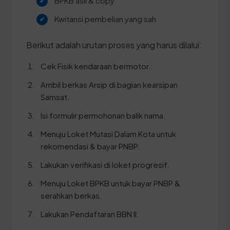
BPKB asli & copy
Kwitansi pembelian yang sah
Berikut adalah urutan proses yang harus dilalui:
Cek Fisik kendaraan bermotor.
Ambil berkas Arsip di bagian kearsipan
Samsat.
Isi formulir permohonan balik nama.
Menuju Loket Mutasi Dalam Kota untuk
rekomendasi & bayar PNBP.
Lakukan verifikasi di loket progresif.
Menuju Loket BPKB untuk bayar PNBP &
serahkan berkas.
Lakukan Pendaftaran BBN II.