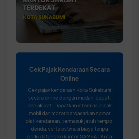
Cek Pajak Kendaraan Secara
Online
Cek pajak kendaraan Kota Sukabumi
secara online dengan mudah, cepat,
dan akurat. Dapatkan informasi pajak
mobil dan motor berdasarkan nomor
plat kendaraan, termasuk jatuh tempo,
denda, serta estimasi biaya tanpa
perlu datang ke kantor SAMSAT Kota