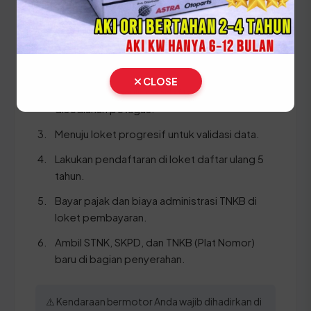
Ikuti panduan langkah demi langkah berikut:
Cek Fisik (bawa kendaraan langsung ke area
cek fisik).
CLOSE
Ambil & isi formulir pendaftaran yang
disediakan petugas.
Menuju loket progresif untuk validasi data.
Lakukan pendaftaran di loket daftar ulang 5
tahun.
Bayar pajak dan biaya administrasi TNKB di
loket pembayaran.
Ambil STNK, SKPD, dan TNKB (Plat Nomor)
baru di bagian penyerahan.
⚠️ Kendaraan bermotor Anda wajib dihadirkan di