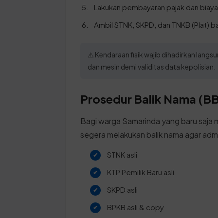
Lakukan pembayaran pajak dan biaya 
Ambil STNK, SKPD, dan TNKB (Plat) b
⚠️ Kendaraan fisik wajib dihadirkan lan
dan mesin demi validitas data kepolisian.
Prosedur Balik Nama (BB
Bagi warga Samarinda yang baru saja 
segera melakukan balik nama agar admin
STNK asli
KTP Pemilik Baru asli
SKPD asli
BPKB asli & copy