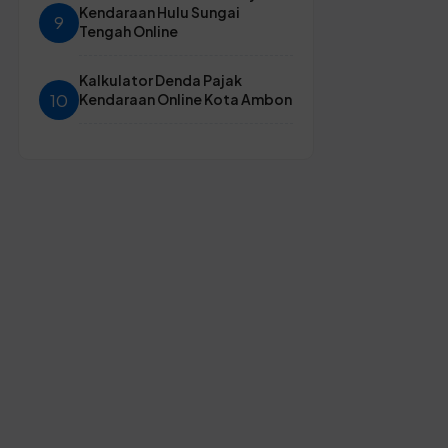
Kendaraan Hulu Sungai
9
Tengah Online
Kalkulator Denda Pajak
10
Kendaraan Online Kota Ambon