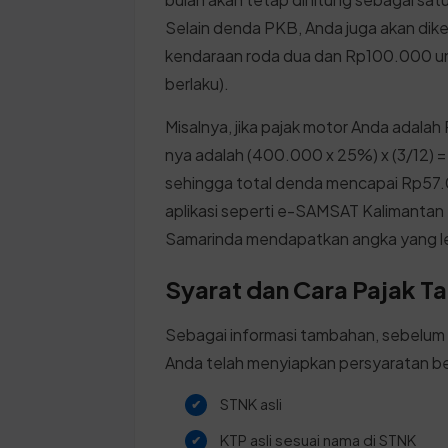
Selain denda PKB, Anda juga akan d
kendaraan roda dua dan Rp100.000 un
berlaku).
Misalnya, jika pajak motor Anda adal
nya adalah (400.000 x 25%) x (3/12
sehingga total denda mencapai Rp57.0
aplikasi seperti e-SAMSAT Kalimant
Samarinda mendapatkan angka yang le
Syarat dan Cara Pajak T
Sebagai informasi tambahan, sebelum 
Anda telah menyiapkan persyaratan be
STNK asli
KTP asli sesuai nama di STNK