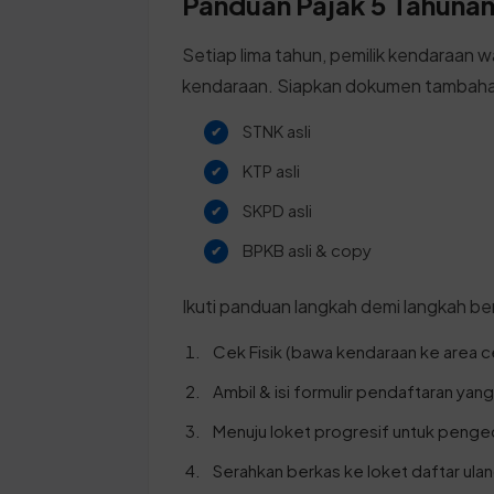
Panduan Pajak 5 Tahunan 
Setiap lima tahun, pemilik kendaraan w
kendaraan. Siapkan dokumen tambahan
STNK asli
KTP asli
SKPD asli
BPKB asli & copy
Ikuti panduan langkah demi langkah ber
Cek Fisik (bawa kendaraan ke area c
Ambil & isi formulir pendaftaran yan
Menuju loket progresif untuk penge
Serahkan berkas ke loket daftar ulan