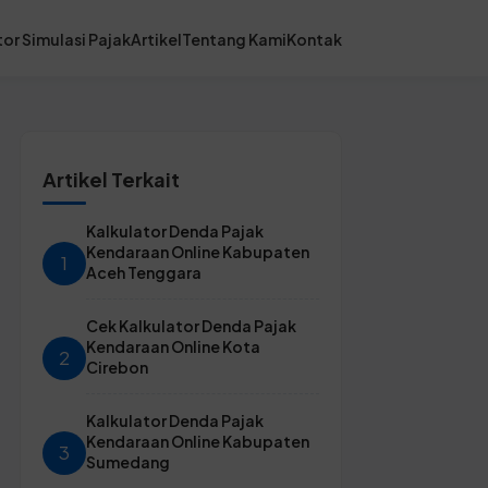
or Simulasi Pajak
Artikel
Tentang Kami
Kontak
Artikel Terkait
Kalkulator Denda Pajak
Kendaraan Online Kabupaten
1
Aceh Tenggara
Cek Kalkulator Denda Pajak
Kendaraan Online Kota
2
Cirebon
Kalkulator Denda Pajak
Kendaraan Online Kabupaten
3
Sumedang