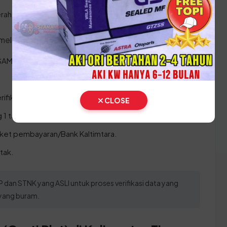
ah) asli
 melakukan prosesnya:
SAMSAT Samarinda atau layanan SAMSAT Keliling.
rifikasi kepemilikan.
CLOSE
 1 tahun.
loket pembayaran/Bank Kaltimtara.
tak.
an STNK yang ASLI untuk proses verifikasi data yang
 yang buram.