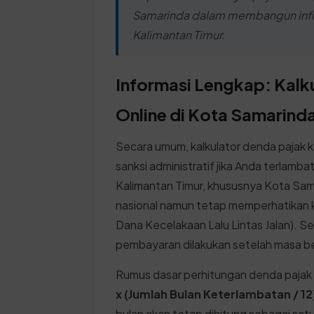
Samarinda dalam membangun infrast
Kalimantan Timur.
Informasi Lengkap: Kalk
Online di Kota Samarind
Secara umum, kalkulator denda pajak
sanksi administratif jika Anda terlam
Kalimantan Timur, khususnya Kota Sama
nasional namun tetap memperhatikan 
Dana Kecelakaan Lalu Lintas Jalan). S
pembayaran dilakukan setelah masa be
Rumus dasar perhitungan denda pajak
x (Jumlah Bulan Keterlambatan / 12
bulan akan tetap dihitung sebagai sa