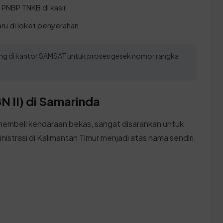
PNBP TNKB di kasir.
aru di loket penyerahan.
gsung di kantor SAMSAT untuk proses gesek nomor rangka
N II) di Samarinda
membeli kendaraan bekas, sangat disarankan untuk
istrasi di Kalimantan Timur menjadi atas nama sendiri.