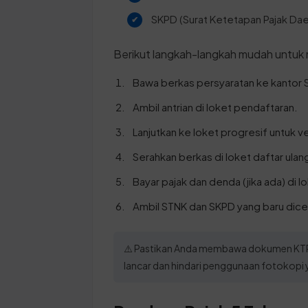
SKPD (Surat Ketetapan Pajak Daer
Berikut langkah-langkah mudah untuk
Bawa berkas persyaratan ke kantor 
Ambil antrian di loket pendaftaran.
Lanjutkan ke loket progresif untuk ve
Serahkan berkas di loket daftar ulang
Bayar pajak dan denda (jika ada) di 
Ambil STNK dan SKPD yang baru dice
⚠️ Pastikan Anda membawa dokumen KTP d
lancar dan hindari penggunaan fotokopi