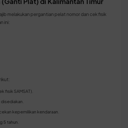
(Ganti Plat) di Kalimantan Timur
ajib melakukan pergantian pelat nomor dan cek fisik
 ini:
ikut:
ek fisik SAMSAT).
g disediakan.
cekan kepemilikan kendaraan.
g 5 tahun.