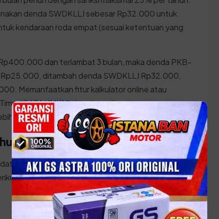
ikenakan denda SWDKLLJ sebesar Rp32.000 untuk
tuk kendaraan roda empat (sesuai ketentuan yang
ah Rp400.000 dan terlambat 3 bulan, maka denda PKB-
) = Rp25.000, ditambah denda SWDKLLJ Rp32.000,
00. Memanfaatkan fitur kalkulator online atau
an Timur (SAPA UMKM) dapat membantu warga
bih presisi sebelum menuju loket pembayaran.
ahunan di Kota Samarinda
datang ke kantor SAMSAT Kalimantan Timur, pastikan
rikut: