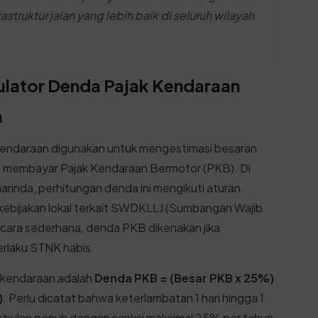
ruktur jalan yang lebih baik di seluruh wilayah
ulator Denda Pajak Kendaraan
a
 kendaraan digunakan untuk mengestimasi besaran
bat membayar Pajak Kendaraan Bermotor (PKB). Di
rinda, perhitungan denda ini mengikuti aturan
kebijakan lokal terkait SWDKLLJ (Sumbangan Wajib
ecara sederhana, denda PKB dikenakan jika
rlaku STNK habis.
 kendaraan adalah
Denda PKB = (Besar PKB x 25%)
)
. Perlu dicatat bahwa keterlambatan 1 hari hingga 1
tu bulan penuh dengan sanksi maksimal 25% per tahun.