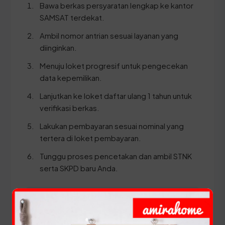
Bawa berkas persyaratan lengkap ke kantor
SAMSAT terdekat.
Ambil nomor antrian sesuai layanan yang
diinginkan.
Menuju loket progresif untuk pengecekan
data kepemilikan.
Lanjutkan ke loket daftar ulang 1 tahun untuk
verifikasi berkas.
Lakukan pembayaran sesuai nominal yang
tertera di loket pembayaran.
Tunggu proses pencetakan dan ambil STNK
serta SKPD baru Anda.
⚠️ Pastikan Anda membawa dokumen KTP dan
STNK asli yang datanya masih terbaca dengan
jelas agar proses verifikasi di SAMSAT