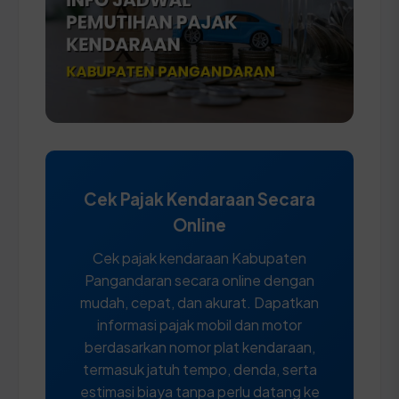
Cek Pajak Kendaraan Secara
Online
Cek pajak kendaraan Kabupaten
Pangandaran secara online dengan
mudah, cepat, dan akurat. Dapatkan
informasi pajak mobil dan motor
berdasarkan nomor plat kendaraan,
termasuk jatuh tempo, denda, serta
estimasi biaya tanpa perlu datang ke