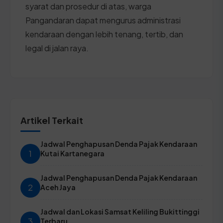
syarat dan prosedur di atas, warga
Pangandaran dapat mengurus administrasi
kendaraan dengan lebih tenang, tertib, dan
legal di jalan raya.
Artikel Terkait
Jadwal Penghapusan Denda Pajak Kendaraan
1
Kutai Kartanegara
Jadwal Penghapusan Denda Pajak Kendaraan
2
Aceh Jaya
Jadwal dan Lokasi Samsat Keliling Bukittinggi
3
Terbaru