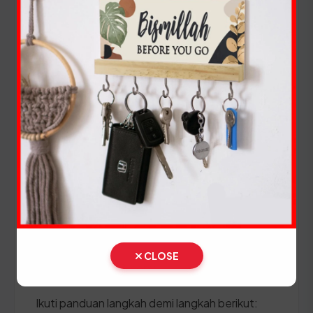
Pangandaran berjalan tanpa hambatan.
Panduan Pajak 5 Tahunan
(Ganti Plat) di Jawa Barat
Setiap lima tahun, pemilik kendaraan wajib
melakukan pergantian pelat nomor dan cek fisik
kendaraan. Siapkan dokumen tambahan ini:
STNK asli
KTP asli
SKPD asli
CLOSE
BPKB asli & copy
Ikuti panduan langkah demi langkah berikut: