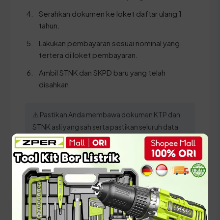
Serahkan dokumen ke loket daftar ulang 1
tahun.
Lakukan pembayaran sesuai nominal yang
tertera di loket pembayaran.
Ambil STNK dan SKPD baru yang telah
disahkan.
⚠️ Pastikan Anda membawa dokumen KTP dan
STNK asli yang sah serta pastikan seluruh data
identitas telah sinkron dengan sistem
kependudukan terbaru agar proses verifikasi
berjalan lancar!
Panduan Pajak 5 Tahunan
(Ganti Plat) di Sumatera Utara