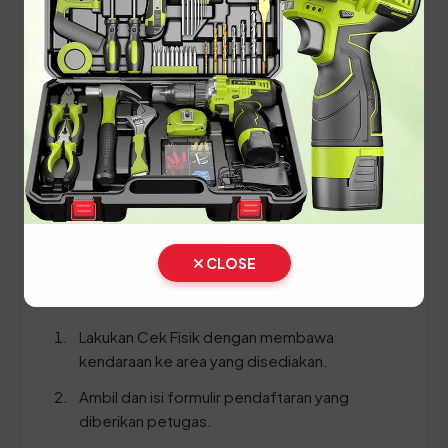
Setiap lima tahun, pemilik kendaraan wajib
melakukan pergantian pelat nomor dan cek fisik
kendaraan. Siapkan dokumen tambahan ini:
STNK asli
KTP asli
SKPD asli
BPKB asli & copy
CLOSE
Ikuti panduan langkah demi langkah berikut:
Lakukan Cek Fisik dengan membawa
kendaraan ke area yang disediakan.
Ambil dan isi formulir pendaftaran yang
diberikan petugas.