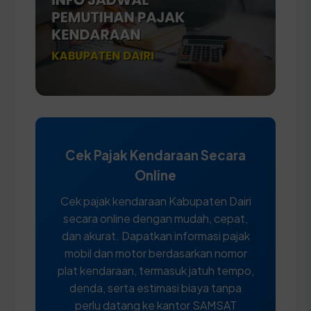
Cek Pajak Kendaraan Secara
Online
Cek pajak kendaraan Kabupaten Dairi
secara online dengan mudah, cepat,
dan akurat. Dapatkan informasi pajak
mobil dan motor berdasarkan nomor
plat kendaraan, termasuk jatuh tempo,
denda, serta estimasi biaya tanpa
perlu datang ke kantor SAMSAT