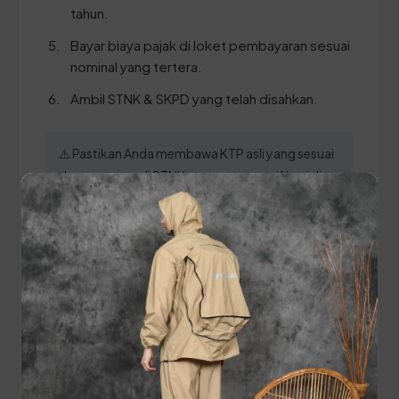
tahun.
Bayar biaya pajak di loket pembayaran sesuai
nominal yang tertera.
Ambil STNK & SKPD yang telah disahkan.
⚠️ Pastikan Anda membawa KTP asli yang sesuai
dengan nama di STNK agar proses verifikasi di
loket SAMSAT Kotabaru berjalan lancar tanpa
hambatan data.
Panduan Pajak 5 Tahunan
(Ganti Plat) di Kalimantan
Selatan
Setiap lima tahun, pemilik kendaraan wajib