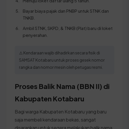
Menuju loket daftar ulang 5 tahun.
Bayar biaya pajak dan PNBP untuk STNK dan
TNKB.
Ambil STNK, SKPD, & TNKB (Plat) baru di loket
penyerahan.
⚠️ Kendaraan wajib dihadirkan secara fisik di
SAMSAT Kotabaru untuk proses gesek nomor
rangka dan nomor mesin oleh petugas resmi.
Proses Balik Nama (BBN II) di
Kabupaten Kotabaru
Bagi warga Kabupaten Kotabaru yang baru
saja membeli kendaraan bekas, sangat
disarankan untuk segera melakukan balik nama