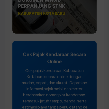
Cek Pajak Kendaraan Secara
Online
Cek pajak kendaraan Kabupaten
Kotabaru secara online dengan
mudah, cepat, dan akurat. Dapatkan
informasi pajak mobil dan motor
berdasarkan nomor plat kendaraan,
termasuk jatuh tempo, denda, serta
estimasi biaya tanpa perlu datang ke