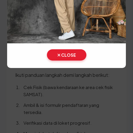
melakukan pergantian pelat nomor dan cek fisik
kendaraan. Siapkan dokumen tambahan ini:
STNK asli
KTP asli
SKPD asli
CLOSE
BPKB asli & copy
Ikuti panduan langkah demi langkah berikut:
Cek Fisik (bawa kendaraan ke area cek fisik
SAMSAT).
Ambil & isi formulir pendaftaran yang
tersedia.
Verifikasi data di loket progresif.