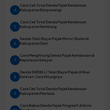
Cara Cek Total Denda Pajak Kendaraan
4
Kabupaten Banyuwangi
Cara Cek Total Denda Pajak Kendaraan
5
Kabupaten Rembang
Denda Telat Bayar Pajak Motor 1 Bulan di
6
Kabupaten Dairi
Cara Menghitung Denda Pajak Kendaraan di
7
Kepulauan Selayar
Denda SWDKLLJ Telat Bayar Pajak di Nias
8
Selatan: Cara Hitungnya
Cara Cek Total Denda Pajak Kendaraan
9
Kabupaten Mamasa
Cara Bebas Denda Pajak Progresif di Kota
Bandung