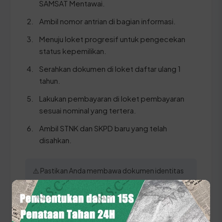
SAMSAT Mentawai.
Ambil nomor antrian di bagian informasi.
Menuju loket progresif untuk pengecekan
status kepemilikan.
Serahkan dokumen di loket daftar ulang 1
tahun.
Lakukan pembayaran di loket pembayaran
sesuai nominal yang tertera.
Ambil STNK dan SKPD baru yang telah
disahkan.
⚠️ Pastikan Anda membawa dokumen identitas
(KTP) asli yang sesuai dengan nama di STNK guna
menjamin kelancaran proses verifikasi data di
sistem SAMSAT Sumatera Barat.