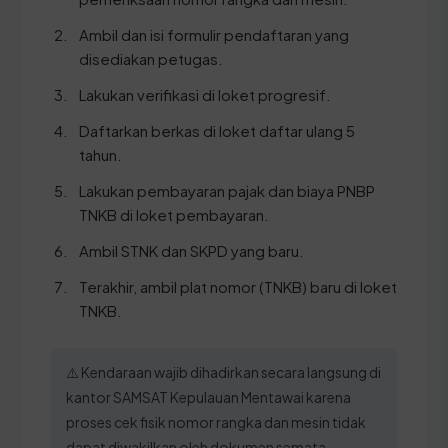
Ambil dan isi formulir pendaftaran yang
disediakan petugas.
Lakukan verifikasi di loket progresif.
Daftarkan berkas di loket daftar ulang 5
tahun.
Lakukan pembayaran pajak dan biaya PNBP
TNKB di loket pembayaran.
Ambil STNK dan SKPD yang baru.
Terakhir, ambil plat nomor (TNKB) baru di loket
TNKB.
⚠️ Kendaraan wajib dihadirkan secara langsung di
kantor SAMSAT Kepulauan Mentawai karena
proses cek fisik nomor rangka dan mesin tidak
dapat diwakilkan oleh dokumen semata.