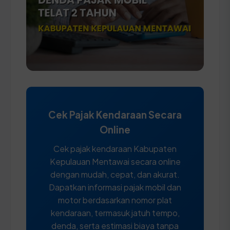
Cek Pajak Kendaraan Secara
Online
Cek pajak kendaraan Kabupaten
Kepulauan Mentawai secara online
dengan mudah, cepat, dan akurat.
Dapatkan informasi pajak mobil dan
motor berdasarkan nomor plat
kendaraan, termasuk jatuh tempo,
denda, serta estimasi biaya tanpa