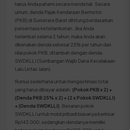
harus Anda pahami secara mendetail. Secara
umum, denda Pajak Kendaraan Bermotor
(PKB) di Sumatera Barat dihitung berdasarkan
persentase keterlambatan. Jika Anda
terlambat selama 2 tahun, maka Anda akan
dikenakan denda sebesar 25% per tahun dari
nilai pokok PKB, ditambah dengan denda
SWDKLLJ (Sumbangan Wajib Dana Kecelakaan
Lalu Lintas Jalan).
Rumus sederhana untuk mengestimasi total
yang harus dibayar adalah:
(Pokok PKB x 2) +
(Denda PKB 25% x 2) + (2 x Pokok SWDKLLJ)
+ (Denda SWDKLLJ)
. Besaran pokok
SWDKLLJ untuk mobil pribadi biasanya berkisar
Rp143.000, sedangkan dendanya memiliki