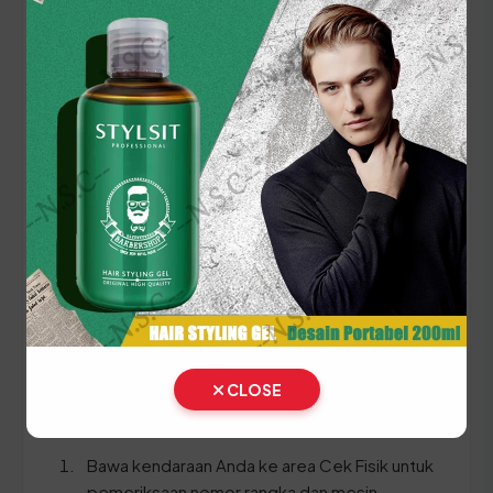
Panduan Pajak 5 Tahunan
(Ganti Plat) di Sumatera Barat
Setiap lima tahun, pemilik kendaraan wajib
melakukan pergantian pelat nomor dan cek fisik
kendaraan. Siapkan dokumen tambahan ini:
STNK asli
KTP asli
SKPD asli
BPKB asli & copy
CLOSE
Ikuti panduan langkah demi langkah berikut:
Bawa kendaraan Anda ke area Cek Fisik untuk
pemeriksaan nomor rangka dan mesin.