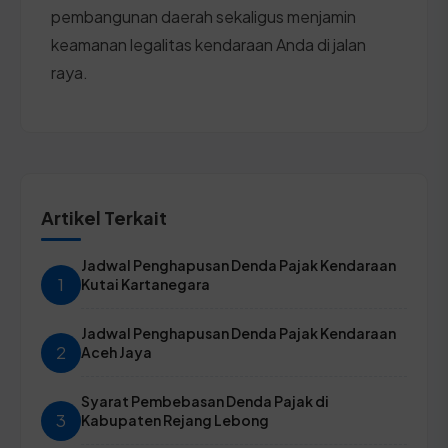
pembangunan daerah sekaligus menjamin
keamanan legalitas kendaraan Anda di jalan
raya.
Artikel Terkait
Jadwal Penghapusan Denda Pajak Kendaraan
1
Kutai Kartanegara
Jadwal Penghapusan Denda Pajak Kendaraan
2
Aceh Jaya
Syarat Pembebasan Denda Pajak di
3
Kabupaten Rejang Lebong