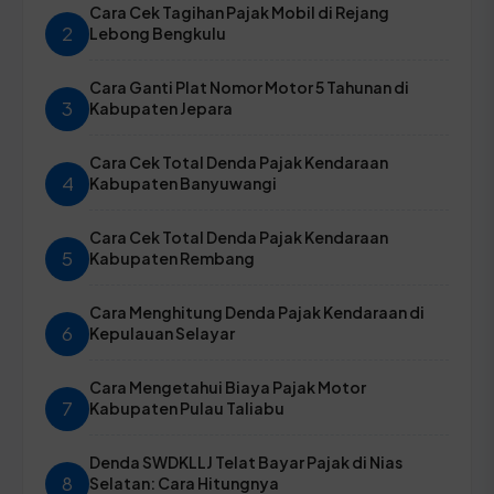
Cara Cek Tagihan Pajak Mobil di Rejang
2
Lebong Bengkulu
Cara Ganti Plat Nomor Motor 5 Tahunan di
3
Kabupaten Jepara
Cara Cek Total Denda Pajak Kendaraan
4
Kabupaten Banyuwangi
Cara Cek Total Denda Pajak Kendaraan
5
Kabupaten Rembang
Cara Menghitung Denda Pajak Kendaraan di
6
Kepulauan Selayar
Cara Mengetahui Biaya Pajak Motor
7
Kabupaten Pulau Taliabu
Denda SWDKLLJ Telat Bayar Pajak di Nias
8
Selatan: Cara Hitungnya