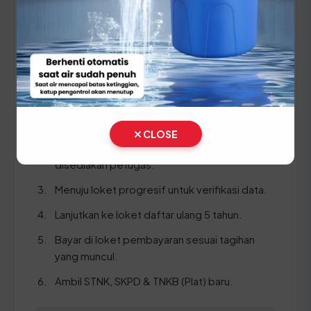
SKPD asli
BPKB asli & copy
Ikuti panduan langkah demi langkah berikut:
Cek Fisik (bawa kendaraan ke area cek fisik
SAMSAT).
CLOSE
Ambil & isi formulir pendaftaran yang
disediakan petugas.
Menuju loket progresif untuk verifikasi data.
Lanjutkan ke loket daftar ulang 5 tahun.
Bayar di loket pembayaran sesuai tagihan
yang muncul.
Ambil STNK, SKPD & TNKB (Plat) baru.