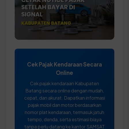
Cek Pajak Kendaraan Secara
Online
Cek pajak kendaraan Kabupaten
Batang secara online dengan mudah,
cepat, dan akurat. Dapatkan informasi
pajak mobil dan motor berdasarkan
nomor plat kendaraan, termasuk jatuh
tempo, denda, serta estimasi biaya
tanpa perlu datang ke kantor SAMSAT