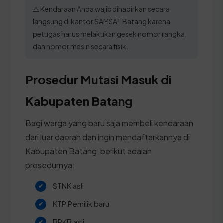
⚠️ Kendaraan Anda wajib dihadirkan secara
langsung di kantor SAMSAT Batang karena
petugas harus melakukan gesek nomor rangka
dan nomor mesin secara fisik.
Prosedur Mutasi Masuk di
Kabupaten Batang
Bagi warga yang baru saja membeli kendaraan
dari luar daerah dan ingin mendaftarkannya di
Kabupaten Batang, berikut adalah
prosedurnya:
STNK asli
KTP Pemilik baru
BPKB asli