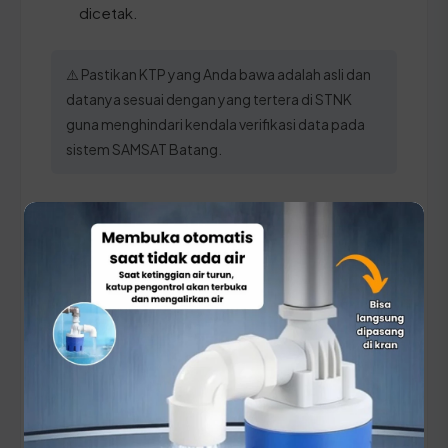
dicetak.
⚠️ Pastikan KTP yang Anda bawa adalah asli dan
datanya sesuai dengan yang tertera di STNK
guna menghindari kendala verifikasi data pada
sistem SAMSAT Batang.
Panduan Pajak 5 Tahunan
(Ganti Plat) di Jawa Tengah
Setiap lima tahun, pemilik kendaraan wajib
melakukan pergantian pelat nomor dan cek fisik
kendaraan. Siapkan dokumen tambahan ini:
STNK asli
KTP asli