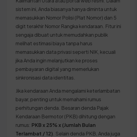
Kalimantan Utara atau portal web resmi. Dalam
sistem ini, Anda biasanya hanya diminta untuk
memasukkan Nomor Polisi (Plat Nomor) dan 5
digit terakhir Nomor Rangka kendaraan. Fitur ini
sengaja dibuat untuk memudahkan publik
melihat estimasi biaya tanpa harus
memasukkan data privasi seperti NIK, kecuali
jika Anda ingin melanjutkan ke proses
pembayaran digital yang memerlukan
sinkronisasi data identitas.
Jika kendaraan Anda mengalami keterlambatan
bayar, penting untuk memahami rumus
perhitungan denda. Besaran denda Pajak
Kendaraan Bermotor (PKB) dihitung dengan
rumus:
PKB x 25% x (Jumlah Bulan
Terlambat / 12)
. Selain denda PKB, Anda juga