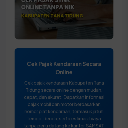
Cek Pajak Kendaraan Secara
Online
Cek pajak kendaraan Kabupaten Tana
Tidung secara online dengan mudah,
cepat, dan akurat. Dapatkan informasi
pajak mobil dan motor berdasarkan
nomor plat kendaraan, termasuk jatuh
tempo, denda, serta estimasi biaya
tanpa perlu datang ke kantor SAMSAT