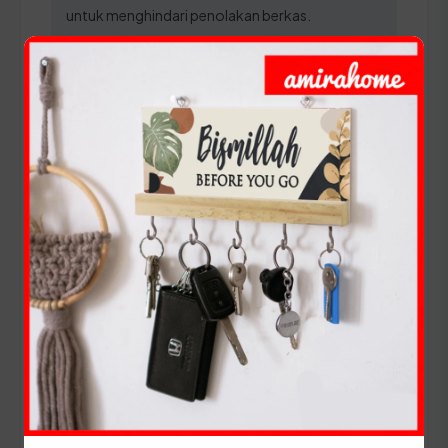
untuk menghindari penolakan berkas.
Panduan Pajak 5 Tahunan
(Ganti Plat) di Kalimantan
Utara
Setiap lima tahun, pemilik kendaraan wajib
melakukan pergantian pelat nomor dan cek fisik
kendaraan. Siapkan dokumen tambahan ini:
STNK asli
KTP asli
SKPD asli
BPKB asli & copy