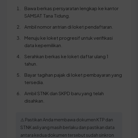
Bawa berkas persyaratan lengkap ke kantor
SAMSAT Tana Tidung.
Ambil nomor antrian di loket pendaftaran.
Menuju ke loket progresif untuk verifikasi
data kepemilikan.
Serahkan berkas ke loket daftar ulang 1
tahun.
Bayar tagihan pajak di loket pembayaran yang
tersedia.
Ambil STNK dan SKPD baru yang telah
disahkan.
⚠️ Pastikan Anda membawa dokumen KTP dan
STNK asli yang masih berlaku dan pastikan data
antara kedua dokumen tersebut sudah sinkron