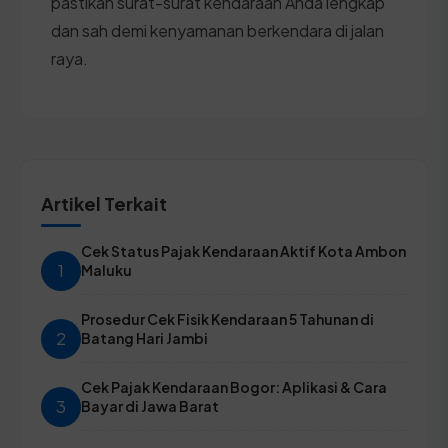
pastikan surat-surat kendaraan Anda lengkap
dan sah demi kenyamanan berkendara di jalan
raya.
Artikel Terkait
Cek Status Pajak Kendaraan Aktif Kota Ambon
1
Maluku
Prosedur Cek Fisik Kendaraan 5 Tahunan di
2
Batang Hari Jambi
Cek Pajak Kendaraan Bogor: Aplikasi & Cara
3
Bayar di Jawa Barat