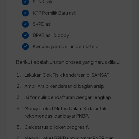
STNK asli
KTP Pemilik Baru asli
SKPD asli
BPKB asli & copy
Kwitansi pembelian bermaterai
Berikut adalah urutan proses yang harus dilalui:
Lakukan Cek Fisik kendaraan di SAMSAT.
Ambil Arsip kendaraan di bagian arsip.
Isi formulir pendaftaran dengan lengkap.
Menuju Loket Mutasi Dalam Kota untuk
rekomendasi dan bayar PNBP.
Cek status di loket progresif.
Menuju Loket BPKB untuk bayar PNBP dan