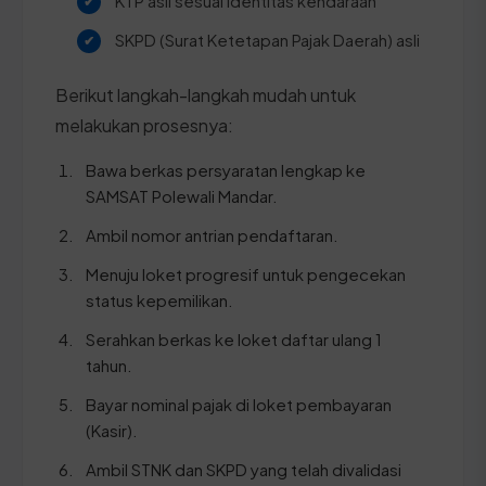
KTP asli sesuai identitas kendaraan
SKPD (Surat Ketetapan Pajak Daerah) asli
Berikut langkah-langkah mudah untuk
melakukan prosesnya:
Bawa berkas persyaratan lengkap ke
SAMSAT Polewali Mandar.
Ambil nomor antrian pendaftaran.
Menuju loket progresif untuk pengecekan
status kepemilikan.
Serahkan berkas ke loket daftar ulang 1
tahun.
Bayar nominal pajak di loket pembayaran
(Kasir).
Ambil STNK dan SKPD yang telah divalidasi