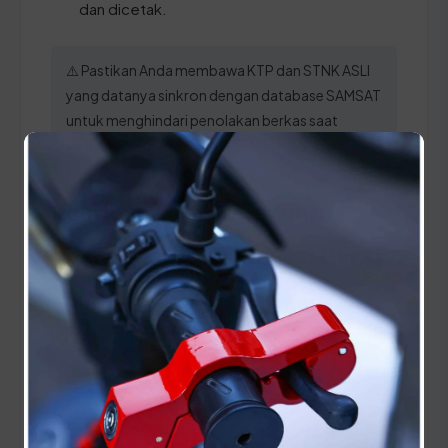
dan dicetak.
⚠️ Pastikan Anda membawa KTP dan STNK ASLI
yang datanya sinkron dengan database SAMSAT
untuk menghindari penolakan berkas saat
verifikasi di loket.
Panduan Pajak 5 Tahunan
(Ganti Plat) di Sulawesi Barat
Setiap lima tahun, pemilik kendaraan wajib
melakukan pergantian pelat nomor dan cek fisik
kendaraan. Siapkan dokumen tambahan ini:
STNK asli
KTP asli