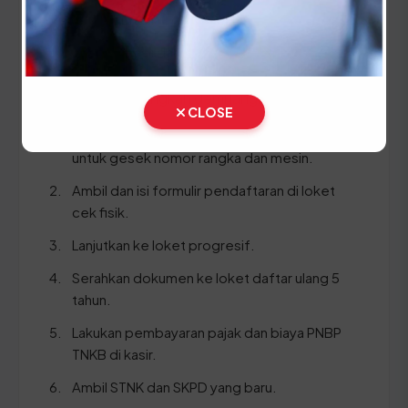
SKPD asli
BPKB asli dan fotokopi
Ikuti panduan langkah demi langkah berikut:
CLOSE
Cek Fisik: Bawa kendaraan ke area cek fisik
untuk gesek nomor rangka dan mesin.
Ambil dan isi formulir pendaftaran di loket
cek fisik.
Lanjutkan ke loket progresif.
Serahkan dokumen ke loket daftar ulang 5
tahun.
Lakukan pembayaran pajak dan biaya PNBP
TNKB di kasir.
Ambil STNK dan SKPD yang baru.