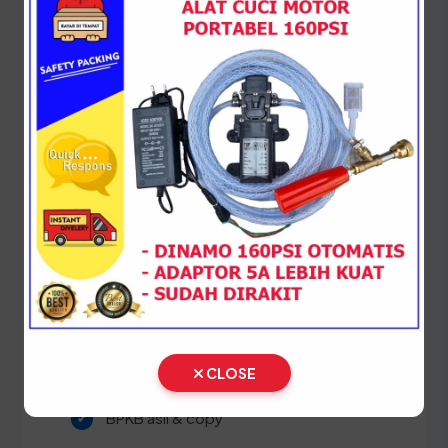
STNK yang asli agar proses verifikasi di sistem
SAMSAT Boyolali dapat berjalan lancar tanpa
kendala kecocokan data.
Panduan Pajak 5 Tahunan
(Ganti Plat) di Jawa Tengah
Setiap lima tahun, pemilik kendaraan wajib
melakukan pergantian pelat nomor dan cek fisik
kendaraan. Siapkan dokumen tambahan ini:
STNK asli
KTP asli
CLOSE
SKPD asli
BPKB asli & copy