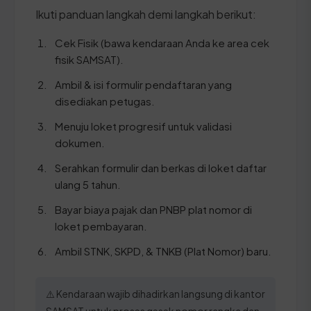
Ikuti panduan langkah demi langkah berikut:
Cek Fisik (bawa kendaraan Anda ke area cek
fisik SAMSAT).
Ambil & isi formulir pendaftaran yang
disediakan petugas.
Menuju loket progresif untuk validasi
dokumen.
Serahkan formulir dan berkas di loket daftar
ulang 5 tahun.
Bayar biaya pajak dan PNBP plat nomor di
loket pembayaran.
Ambil STNK, SKPD, & TNKB (Plat Nomor) baru.
⚠️ Kendaraan wajib dihadirkan langsung di kantor
SAMSAT untuk proses gesek nomor rangka dan