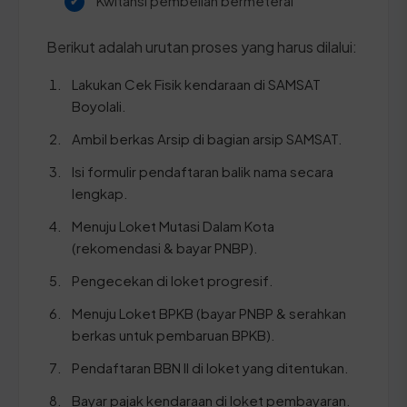
Kwitansi pembelian bermeterai
Berikut adalah urutan proses yang harus dilalui:
Lakukan Cek Fisik kendaraan di SAMSAT
Boyolali.
Ambil berkas Arsip di bagian arsip SAMSAT.
Isi formulir pendaftaran balik nama secara
lengkap.
Menuju Loket Mutasi Dalam Kota
(rekomendasi & bayar PNBP).
Pengecekan di loket progresif.
Menuju Loket BPKB (bayar PNBP & serahkan
berkas untuk pembaruan BPKB).
Pendaftaran BBN II di loket yang ditentukan.
Bayar pajak kendaraan di loket pembayaran.