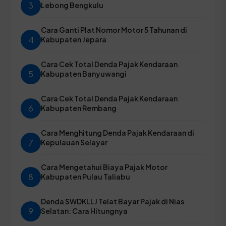
3
Lebong Bengkulu
Cara Ganti Plat Nomor Motor 5 Tahunan di
4
Kabupaten Jepara
Cara Cek Total Denda Pajak Kendaraan
5
Kabupaten Banyuwangi
Cara Cek Total Denda Pajak Kendaraan
6
Kabupaten Rembang
Cara Menghitung Denda Pajak Kendaraan di
7
Kepulauan Selayar
Cara Mengetahui Biaya Pajak Motor
8
Kabupaten Pulau Taliabu
Denda SWDKLLJ Telat Bayar Pajak di Nias
9
Selatan: Cara Hitungnya