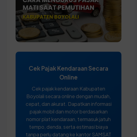
Cek Pajak Kendaraan Secara
Online
Cek pajak kendaraan Kabupaten
Boyolali secara online dengan mudah,
cepat, dan akurat. Dapatkan informasi
pajak mobil dan motor berdasarkan
nomor plat kendaraan, termasuk jatuh
tempo, denda, serta estimasi biaya
tanpa perlu datang ke kantor SAMSAT