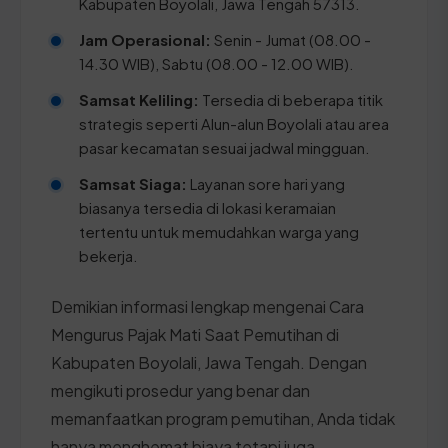
Kabupaten Boyolali, Jawa Tengah 57313.
Jam Operasional:
Senin - Jumat (08.00 -
14.30 WIB), Sabtu (08.00 - 12.00 WIB).
Samsat Keliling:
Tersedia di beberapa titik
strategis seperti Alun-alun Boyolali atau area
pasar kecamatan sesuai jadwal mingguan.
Samsat Siaga:
Layanan sore hari yang
biasanya tersedia di lokasi keramaian
tertentu untuk memudahkan warga yang
bekerja.
Demikian informasi lengkap mengenai Cara
Mengurus Pajak Mati Saat Pemutihan di
Kabupaten Boyolali, Jawa Tengah. Dengan
mengikuti prosedur yang benar dan
memanfaatkan program pemutihan, Anda tidak
hanya menghemat biaya tetapi juga