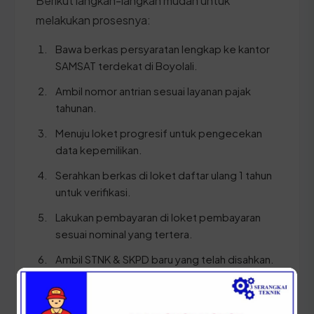
Berikut langkah-langkah mudah untuk
melakukan prosesnya:
Bawa berkas persyaratan lengkap ke kantor
SAMSAT terdekat di Boyolali.
Ambil nomor antrian sesuai layanan pajak
tahunan.
Menuju loket progresif untuk pengecekan
data kepemilikan.
Serahkan berkas di loket daftar ulang 1 tahun
untuk verifikasi.
Lakukan pembayaran di loket pembayaran
sesuai nominal yang tertera.
Ambil STNK & SKPD baru yang telah disahkan.
⚠️ Pastikan Anda membawa dokumen KTP dan