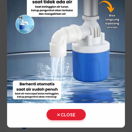
lancar tanpa kendala administratif!
Panduan Pajak 5 Tahunan
(Ganti Plat) di Kalimantan
Selatan
Setiap lima tahun, pemilik kendaraan wajib
melakukan pergantian pelat nomor dan cek fisik
kendaraan. Siapkan dokumen tambahan ini:
STNK asli
KTP asli sesuai nama pemilik
SKPD asli
CLOSE
BPKB asli & fotokopi