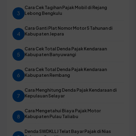
Cara Cek Tagihan Pajak Mobil di Rejang
3
Lebong Bengkulu
Cara Ganti Plat Nomor Motor 5 Tahunan di
4
Kabupaten Jepara
Cara Cek Total Denda Pajak Kendaraan
5
Kabupaten Banyuwangi
Cara Cek Total Denda Pajak Kendaraan
6
Kabupaten Rembang
Cara Menghitung Denda Pajak Kendaraan di
7
Kepulauan Selayar
Cara Mengetahui Biaya Pajak Motor
8
Kabupaten Pulau Taliabu
Denda SWDKLLJ Telat Bayar Pajak di Nias