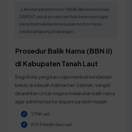
⚠️ Kendaraan bermotor WAJIB dibawa ke lokasi
SAMSAT untuk proses cek fisik karena petugas
perlu memvalidasi kesesuaian nomor mesin
secara langsung di lapangan.
Prosedur Balik Nama (BBN II)
di Kabupaten Tanah Laut
Bagi Anda yang baru saja membeli kendaraan
bekas di wilayah Kalimantan Selatan, sangat
disarankan untuk segera melakukan balik nama
agar administrasi ke depannya lebih mudah.
STNK asli
KTP Pemilik Baru asli