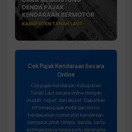
Cek Pajak Kendaraan Secara
Online
Cek pajak kendaraan Kabupaten
Tanah Laut secara online dengan
mudah, cepat, dan akurat. Dapatkan
informasi pajak mobil dan motor
berdasarkan nomor plat kendaraan,
termasuk jatuh tempo, denda, serta
estimasi biaya tanpa perlu datang ke