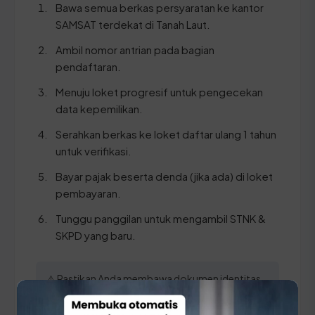
Bawa semua berkas persyaratan ke kantor
SAMSAT terdekat di Tanah Laut.
Ambil nomor antrian pada bagian
pendaftaran.
Menuju loket progresif untuk pengecekan
data kepemilikan.
Serahkan berkas ke loket daftar ulang 1 tahun
untuk verifikasi.
Bayar pajak beserta denda (jika ada) di loket
pembayaran.
Tunggu panggilan untuk mengambil STNK &
SKPD yang baru.
⚠️ Pastikan Anda membawa dokumen identitas
(KTP) dan STNK yang ASLI agar proses verifikasi
data oleh petugas SAMSAT Tanah Laut berjalan