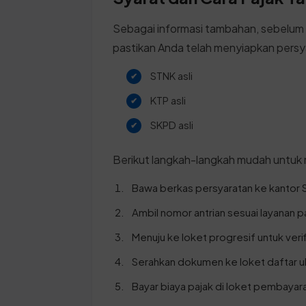
Sebagai informasi tambahan, sebelum
pastikan Anda telah menyiapkan persy
STNK asli
KTP asli
SKPD asli
Berikut langkah-langkah mudah untuk
Bawa berkas persyaratan ke kantor 
Ambil nomor antrian sesuai layanan p
Menuju ke loket progresif untuk veri
Serahkan dokumen ke loket daftar ul
Bayar biaya pajak di loket pembayara