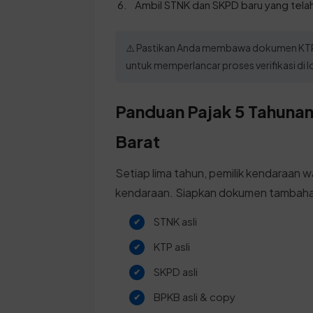
Ambil STNK dan SKPD baru yang telah
⚠️ Pastikan Anda membawa dokumen KTP 
untuk memperlancar proses verifikasi di
Panduan Pajak 5 Tahunan 
Barat
Setiap lima tahun, pemilik kendaraan w
kendaraan. Siapkan dokumen tambahan
STNK asli
KTP asli
SKPD asli
BPKB asli & copy