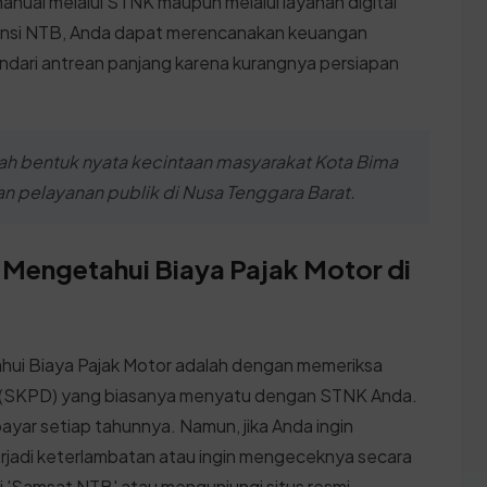
nual melalui STNK maupun melalui layanan digital
vinsi NTB, Anda dapat merencanakan keuangan
indari antrean panjang karena kurangnya persiapan
ah bentuk nyata kecintaan masyarakat Kota Bima
an pelayanan publik di Nusa Tenggara Barat.
 Mengetahui Biaya Pajak Motor di
ui Biaya Pajak Motor adalah dengan memeriksa
h (SKPD) yang biasanya menyatu dengan STNK Anda.
bayar setiap tahunnya. Namun, jika Anda ingin
terjadi keterlambatan atau ingin mengeceknya secara
i 'Samsat NTB' atau mengunjungi situs resmi