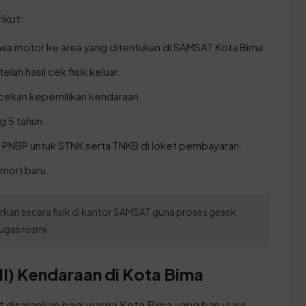
ikut:
a motor ke area yang ditentukan di SAMSAT Kota Bima.
elah hasil cek fisik keluar.
cekan kepemilikan kendaraan.
g 5 tahun.
 PNBP untuk STNK serta TNKB di loket pembayaran.
mor) baru.
rkan secara fisik di kantor SAMSAT guna proses gesek
ugas resmi.
II) Kendaraan di Kota Bima
t disarankan bagi warga Kota Bima yang baru saja