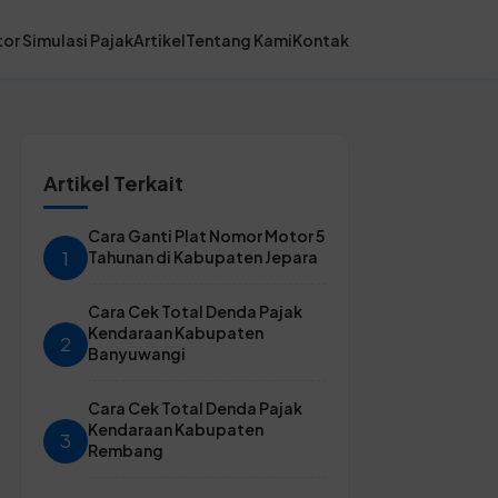
or Simulasi Pajak
Artikel
Tentang Kami
Kontak
Artikel Terkait
Cara Ganti Plat Nomor Motor 5
1
Tahunan di Kabupaten Jepara
Cara Cek Total Denda Pajak
Kendaraan Kabupaten
2
Banyuwangi
Cara Cek Total Denda Pajak
Kendaraan Kabupaten
3
Rembang