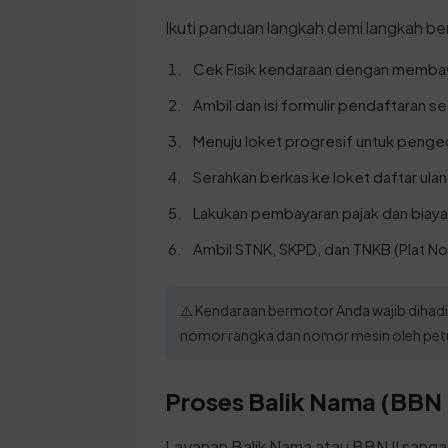
Ikuti panduan langkah demi langkah ber
Cek Fisik kendaraan dengan membaw
Ambil dan isi formulir pendaftaran set
Menuju loket progresif untuk penge
Serahkan berkas ke loket daftar ulan
Lakukan pembayaran pajak dan biaya
Ambil STNK, SKPD, dan TNKB (Plat No
⚠️ Kendaraan bermotor Anda wajib dihadi
nomor rangka dan nomor mesin oleh pet
Proses Balik Nama (BBN 
Layanan Balik Nama atau BBN II sanga