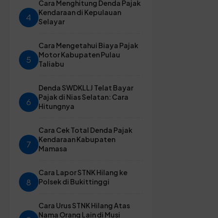
Cara Menghitung Denda Pajak
Kendaraan di Kepulauan
4
Selayar
Cara Mengetahui Biaya Pajak
Motor Kabupaten Pulau
5
Taliabu
Denda SWDKLLJ Telat Bayar
Pajak di Nias Selatan: Cara
6
Hitungnya
Cara Cek Total Denda Pajak
Kendaraan Kabupaten
7
Mamasa
Cara Lapor STNK Hilang ke
8
Polsek di Bukittinggi
Cara Urus STNK Hilang Atas
Nama Orang Lain di Musi