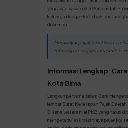
mekanisme pengecekan, baik secara ma
yang disediakan oleh Pemerintah Pro
keluarga dengan lebih baik dan mengh
dokumen.
Membayar pajak tepat waktu adal
terhadap kemajuan infrastruktur d
Informasi Lengkap: Cara
Kota Bima
Langkah pertama dalam Cara Mengetah
lembar Surat Ketetapan Pajak Daera
Di sana tertera nilai PKB yang harus di
mengetahui estimasi biaya pajak jika 
online, Anda bisa menggunakan aplikas