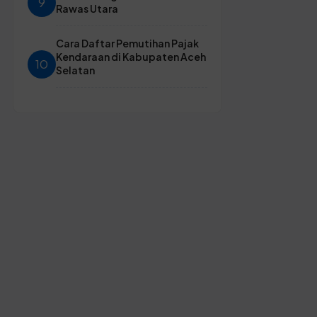
9
Rawas Utara
Cara Daftar Pemutihan Pajak
Kendaraan di Kabupaten Aceh
10
Selatan