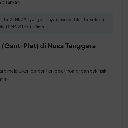
 disahkan.
dan STNK ASLI yang datanya masih berlaku dan sinkron
 loket SAMSAT Kota Bima.
(Ganti Plat) di Nusa Tenggara
ajib melakukan pergantian pelat nomor dan cek fisik
 ini: