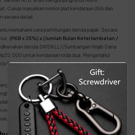
at. Cukup masukkan nomor plat kendaraan (EA) dan
n secara detail.
erlu memahami cara perhitungan denda pajak. Secara
mus:
(PKB x 25%) x (Jumlah Bulan Keterlambatan /
an dikenakan denda SWDKLLJ (Sumbangan Wajib Dana
r Rp32.000 untuk kendaraan roda dua. Mengetahui
ta Bima tidak terkejut saat melihat nominal yang
 Tenggara Barat seringkali mengadakan program
nghapusan denda administratif bagi pemilik
 adalah kesempatan emas bagi warga Kota Bima untuk
an membayar pokok pajaknya saja tanpa dikenakan
belumnya.
ahunan di Kota Bima