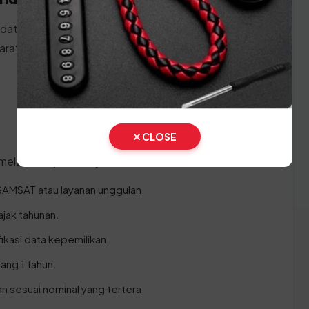
 datang ke kantor SAMSAT Nusa Tenggara Barat,
aratan berikut:
CLOSE
 melakukan prosesnya:
SAMSAT atau layanan unggulan.
ajak tahunan.
fikasi data kepemilikan.
ang 1 tahun.
n sesuai nominal yang tertera.