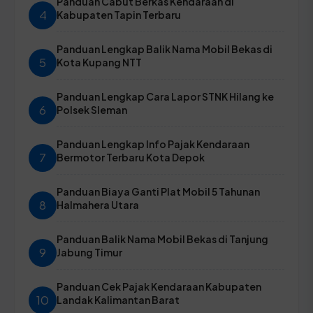
Panduan Cabut Berkas Kendaraan di
4
Kabupaten Tapin Terbaru
Panduan Lengkap Balik Nama Mobil Bekas di
5
Kota Kupang NTT
Panduan Lengkap Cara Lapor STNK Hilang ke
6
Polsek Sleman
Panduan Lengkap Info Pajak Kendaraan
7
Bermotor Terbaru Kota Depok
Panduan Biaya Ganti Plat Mobil 5 Tahunan
8
Halmahera Utara
Panduan Balik Nama Mobil Bekas di Tanjung
9
Jabung Timur
Panduan Cek Pajak Kendaraan Kabupaten
10
Landak Kalimantan Barat