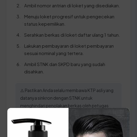
Ambil nomor antrian di loket yang disediakan.
Menuju loket progresif untuk pengecekan
status kepemilikan.
Serahkan berkas di loket daftar ulang 1 tahun.
Lakukan pembayaran di loket pembayaran
sesuai nominal yang tertera.
Ambil STNK dan SKPD baru yang sudah
disahkan.
⚠️ Pastikan Anda selalu membawa KTP asli yang
datanya sinkron dengan STNK untuk
menghindari penolakan berkas oleh petugas
SAMSAT di Kabupaten Muna Barat.
Panduan Pajak 5 Tahunan