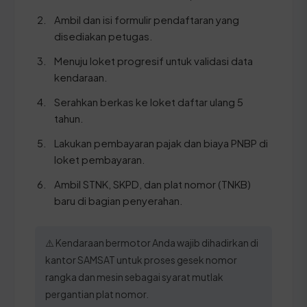
Ambil dan isi formulir pendaftaran yang
disediakan petugas.
Menuju loket progresif untuk validasi data
kendaraan.
Serahkan berkas ke loket daftar ulang 5
tahun.
Lakukan pembayaran pajak dan biaya PNBP di
loket pembayaran.
Ambil STNK, SKPD, dan plat nomor (TNKB)
baru di bagian penyerahan.
⚠️ Kendaraan bermotor Anda wajib dihadirkan di
kantor SAMSAT untuk proses gesek nomor
rangka dan mesin sebagai syarat mutlak
pergantian plat nomor.