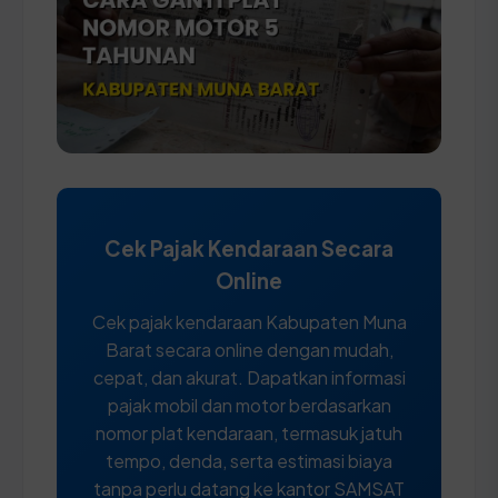
Cek Pajak Kendaraan Secara
Online
Cek pajak kendaraan Kabupaten Muna
Barat secara online dengan mudah,
cepat, dan akurat. Dapatkan informasi
pajak mobil dan motor berdasarkan
nomor plat kendaraan, termasuk jatuh
tempo, denda, serta estimasi biaya
tanpa perlu datang ke kantor SAMSAT