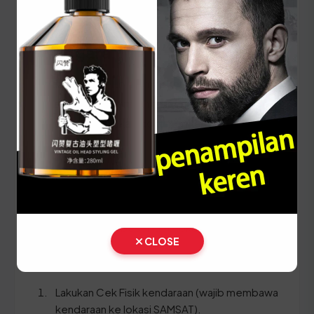
(Ganti Plat) di Sulawesi
Tenggara
Setiap lima tahun, pemilik kendaraan wajib
melakukan pergantian pelat nomor dan cek fisik
kendaraan. Siapkan dokumen tambahan ini:
STNK asli
KTP asli pemilik kendaraan
SKPD asli
BPKB asli beserta fotokopi
CLOSE
Ikuti panduan langkah demi langkah berikut:
Lakukan Cek Fisik kendaraan (wajib membawa
kendaraan ke lokasi SAMSAT).