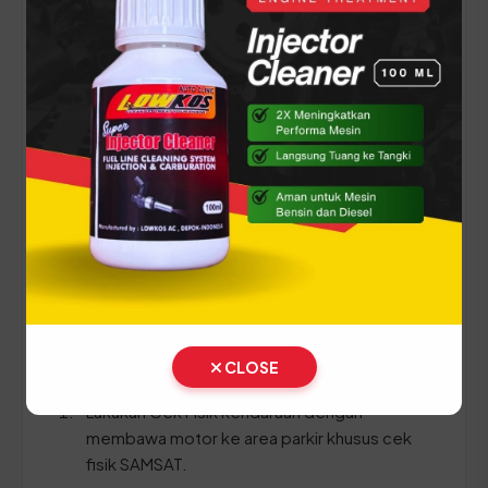
Barat
Setiap lima tahun, pemilik kendaraan wajib
melakukan pergantian pelat nomor dan cek fisik
kendaraan. Siapkan dokumen tambahan ini:
STNK asli
KTP asli
SKPD asli
BPKB asli & copy
Ikuti panduan langkah demi langkah berikut:
CLOSE
Lakukan Cek Fisik kendaraan dengan
membawa motor ke area parkir khusus cek
fisik SAMSAT.