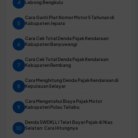
4
Lebong Bengkulu
Cara Ganti Plat Nomor Motor 5 Tahunan di
5
Kabupaten Jepara
Cara Cek Total Denda Pajak Kendaraan
6
Kabupaten Banyuwangi
Cara Cek Total Denda Pajak Kendaraan
7
Kabupaten Rembang
Cara Menghitung Denda Pajak Kendaraan di
8
Kepulauan Selayar
Cara Mengetahui Biaya Pajak Motor
9
Kabupaten Pulau Taliabu
Denda SWDKLLJ Telat Bayar Pajak di Nias
10
Selatan: Cara Hitungnya