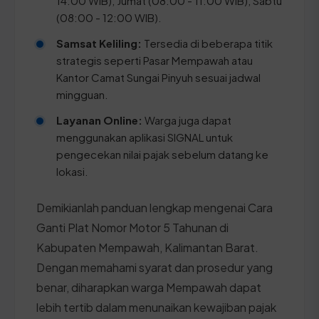
14:00 WIB), Jumat (08:00 - 11:00 WIB), Sabtu
(08:00 - 12:00 WIB).
Samsat Keliling:
Tersedia di beberapa titik
strategis seperti Pasar Mempawah atau
Kantor Camat Sungai Pinyuh sesuai jadwal
mingguan.
Layanan Online:
Warga juga dapat
menggunakan aplikasi SIGNAL untuk
pengecekan nilai pajak sebelum datang ke
lokasi.
Demikianlah panduan lengkap mengenai Cara
Ganti Plat Nomor Motor 5 Tahunan di
Kabupaten Mempawah, Kalimantan Barat.
Dengan memahami syarat dan prosedur yang
benar, diharapkan warga Mempawah dapat
lebih tertib dalam menunaikan kewajiban pajak