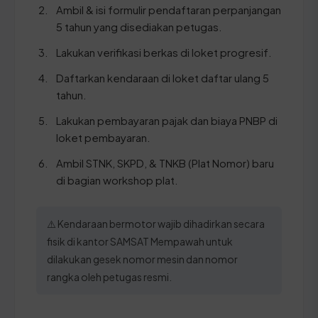
Ambil & isi formulir pendaftaran perpanjangan
5 tahun yang disediakan petugas.
Lakukan verifikasi berkas di loket progresif.
Daftarkan kendaraan di loket daftar ulang 5
tahun.
Lakukan pembayaran pajak dan biaya PNBP di
loket pembayaran.
Ambil STNK, SKPD, & TNKB (Plat Nomor) baru
di bagian workshop plat.
⚠️ Kendaraan bermotor wajib dihadirkan secara
fisik di kantor SAMSAT Mempawah untuk
dilakukan gesek nomor mesin dan nomor
rangka oleh petugas resmi.