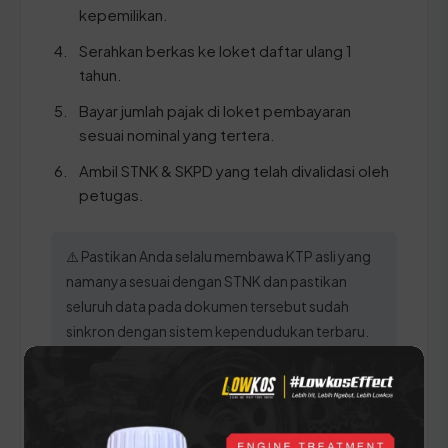
kepemilikan.
Serahkan berkas ke loket daftar ulang 1
tahun.
Bayar jumlah pajak di loket pembayaran
sesuai nominal yang tertera.
Ambil STNK & SKPD yang telah divalidasi oleh
petugas.
⚠️ Pastikan Anda selalu membawa KTP asli yang
namanya sesuai dengan STNK dan pastikan
seluruh data pada dokumen tersebut sudah
sinkron dengan sistem kependudukan terbaru.
Panduan Pajak 5 Tahunan
(Ganti Plat) di Kalimantan