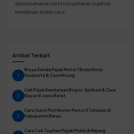
demi keamanan serta kenyamanan legalitas
kendaraan di jalan raya.
Artikel Terkait
Biaya Denda Pajak Motor 1 Bulan Kota
1
Surakarta & Cara Hitung
Cek Pajak Kendaraan Bogor: Aplikasi & Cara
2
Bayar di Jawa Barat
Cara Ganti Plat Nomor Motor 5 Tahunan di
3
Kabupaten Berau
Cara Cek Tagihan Pajak Mobil di Rejang