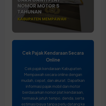
Cek Pajak Kendaraan Secara
Online
Cek pajak kendaraan Kabupaten
Mempawah secara online dengan
mudah, cepat, dan akurat. Dapatkan
informasi pajak mobil dan motor
berdasarkan nomor plat kendaraan,
termasuk jatuh tempo, denda, serta
estimasi biaya tanpa perlu datang ke