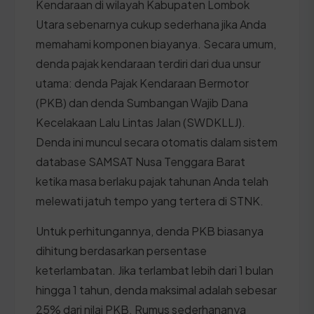
Kendaraan di wilayah Kabupaten Lombok
Utara sebenarnya cukup sederhana jika Anda
memahami komponen biayanya. Secara umum,
denda pajak kendaraan terdiri dari dua unsur
utama: denda Pajak Kendaraan Bermotor
(PKB) dan denda Sumbangan Wajib Dana
Kecelakaan Lalu Lintas Jalan (SWDKLLJ).
Denda ini muncul secara otomatis dalam sistem
database SAMSAT Nusa Tenggara Barat
ketika masa berlaku pajak tahunan Anda telah
melewati jatuh tempo yang tertera di STNK.
Untuk perhitungannya, denda PKB biasanya
dihitung berdasarkan persentase
keterlambatan. Jika terlambat lebih dari 1 bulan
hingga 1 tahun, denda maksimal adalah sebesar
25% dari nilai PKB. Rumus sederhananya