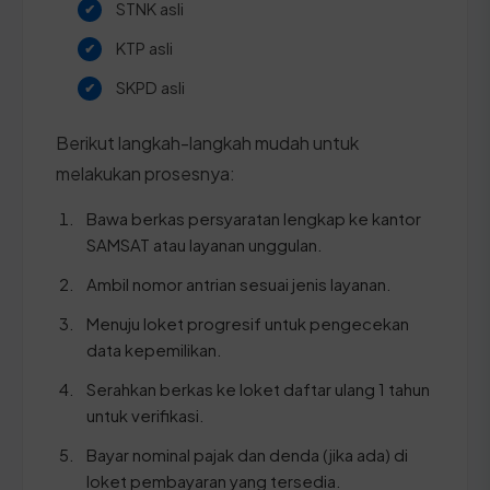
STNK asli
KTP asli
SKPD asli
Berikut langkah-langkah mudah untuk
melakukan prosesnya:
Bawa berkas persyaratan lengkap ke kantor
SAMSAT atau layanan unggulan.
Ambil nomor antrian sesuai jenis layanan.
Menuju loket progresif untuk pengecekan
data kepemilikan.
Serahkan berkas ke loket daftar ulang 1 tahun
untuk verifikasi.
Bayar nominal pajak dan denda (jika ada) di
loket pembayaran yang tersedia.