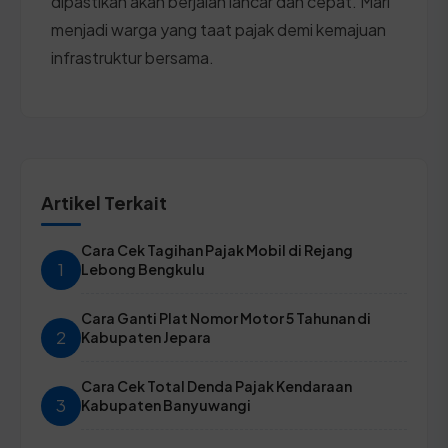
dipastikan akan berjalan lancar dan cepat. Mari
menjadi warga yang taat pajak demi kemajuan
infrastruktur bersama.
Artikel Terkait
Cara Cek Tagihan Pajak Mobil di Rejang
1
Lebong Bengkulu
Cara Ganti Plat Nomor Motor 5 Tahunan di
2
Kabupaten Jepara
Cara Cek Total Denda Pajak Kendaraan
3
Kabupaten Banyuwangi