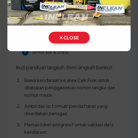
kendaraan. Siapkan dokumen tambahan ini:
STNK asli
KTP asli
CLOSE
SKPD asli
BPKB asli & copy
Ikuti panduan langkah demi langkah berikut:
Bawa kendaraan ke area Cek Fisik untuk
dilakukan penggesekan nomor rangka dan
nomor mesin.
Ambil dan isi formulir pendaftaran yang
disediakan petugas.
Menuju loket progresif untuk validasi data
kendaraan.