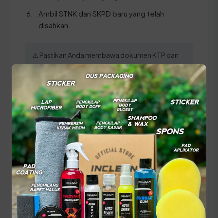
Ambil STNK dan SKPD baru yang telah
disahkan.
⚠️ Pastikan Anda membawa dokumen KTP dan
STNK yang ASLI serta pastikan data identitas
pada kedua dokumen tersebut sudah sinkron
untuk memperlancar proses verifikasi di loket
SAMSAT.
Panduan Pajak 5 Tahunan
(Ganti Plat) di Nusa Tenggara
Barat
Setiap lima tahun, pemilik kendaraan wajib
melakukan pergantian pelat nomor dan cek fisik