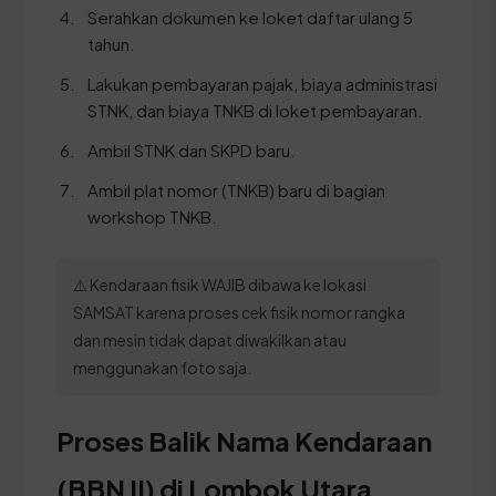
Serahkan dokumen ke loket daftar ulang 5
tahun.
Lakukan pembayaran pajak, biaya administrasi
STNK, dan biaya TNKB di loket pembayaran.
Ambil STNK dan SKPD baru.
Ambil plat nomor (TNKB) baru di bagian
workshop TNKB.
⚠️ Kendaraan fisik WAJIB dibawa ke lokasi
SAMSAT karena proses cek fisik nomor rangka
dan mesin tidak dapat diwakilkan atau
menggunakan foto saja.
Proses Balik Nama Kendaraan
(BBN II) di Lombok Utara