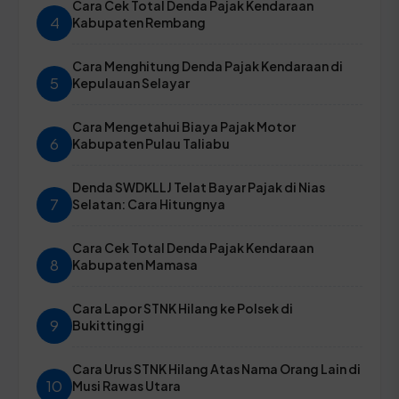
Cara Cek Total Denda Pajak Kendaraan
4
Kabupaten Rembang
Cara Menghitung Denda Pajak Kendaraan di
5
Kepulauan Selayar
Cara Mengetahui Biaya Pajak Motor
6
Kabupaten Pulau Taliabu
Denda SWDKLLJ Telat Bayar Pajak di Nias
7
Selatan: Cara Hitungnya
Cara Cek Total Denda Pajak Kendaraan
8
Kabupaten Mamasa
Cara Lapor STNK Hilang ke Polsek di
9
Bukittinggi
Cara Urus STNK Hilang Atas Nama Orang Lain di
10
Musi Rawas Utara